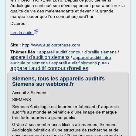
le PHONOPHORE en 1878. Depuis ce jour, Siemens
Audiologie a continué son développement pour améliorer la
qualité de vie des malentendants et devenir la grande
marque leader que l'on connaît aujourd'hui.
D'après...
Lire la suite
Site :
http://www.audioprothese.com
Thèmes liés :
appareil auditif contour d'oreille siemens
/
appareil d'audition siemens
/
appareil auditif intra
auriculaire siemens
/
appareil auditif siemens pure
/
appareil auditif contour d'oreilles
Siemens, tous les appareils auditifs
Siemens sur webtone.fr
Acceuil > Siemens
SIEMENS
Siemens Audiologie est le premier fabricant d' appareils
auditifs au monde et bénéficie d'une image de marque
très forte auprès du grand public.
Grâce à ses nombreuses filiales allemandes, Siemens
Audiologie bénéficie d'une structure de recherche et de
développement de plus de 400 ingénieurs, qui permet de