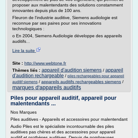
proposer aux malentendants des solutions constamment
innovantes depuis plus de 100 ans.
Fleuron de l'industrie auditive, Siemens audiologie est
reconnue par ses paires pour ses innovations
technologiques :
o En 2004, Siemens Audiologie développe des appareils
auditifs...
Lire la suite
Site :
http://www.webtone.fr
appareil d'audition siemens
appareil
Thèmes liés :
/
d'audition rechargeable
/
piles rechargeables pour appareil
/
appareils auditifs rechargeables siemens
/
auditif siemens
marques d'appareils auditifs
Piles pour appareil auditif, appareil pour
malentendants ...
Nos Marques
Piles auditives - Appareils et accessoires pour malentendant
Audio Piles est le spécialiste incontournable des piles
auditives pas chères et des accessoires pour appareil
auditif et prothèses auditives. Depuis de nombreuses