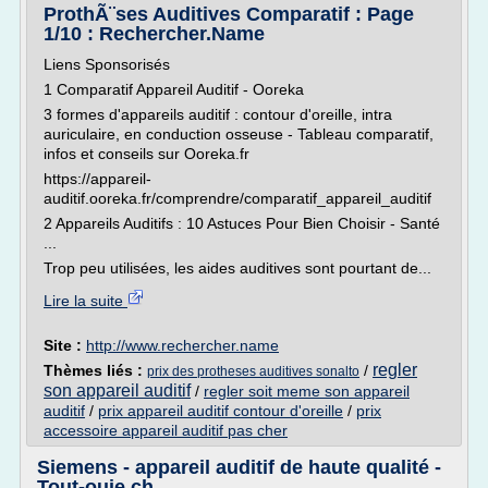
ProthÃ¨ses Auditives Comparatif : Page
1/10 : Rechercher.Name
Liens Sponsorisés
1 Comparatif Appareil Auditif - Ooreka
3 formes d'appareils auditif : contour d'oreille, intra
auriculaire, en conduction osseuse - Tableau comparatif,
infos et conseils sur Ooreka.fr
https://appareil-
auditif.ooreka.fr/comprendre/comparatif_appareil_auditif
2 Appareils Auditifs : 10 Astuces Pour Bien Choisir - Santé
...
Trop peu utilisées, les aides auditives sont pourtant de...
Lire la suite
Site :
http://www.rechercher.name
regler
Thèmes liés :
/
prix des protheses auditives sonalto
son appareil auditif
/
regler soit meme son appareil
auditif
/
prix appareil auditif contour d'oreille
/
prix
accessoire appareil auditif pas cher
Siemens - appareil auditif de haute qualité -
Tout-ouie.ch