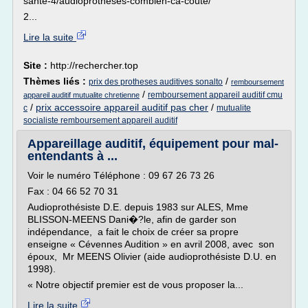
sante-4/audioprotheses-combien-ca-coute/
2...
Lire la suite
Site :
http://rechercher.top
Thèmes liés :
/
prix des protheses auditives sonalto
remboursement
/
remboursement appareil auditif cmu
appareil auditif mutualite chretienne
/
prix accessoire appareil auditif pas cher
/
c
mutualite
socialiste remboursement appareil auditif
Appareillage auditif, équipement pour mal-
entendants à ...
Voir le numéro Téléphone : 09 67 26 73 26
Fax : 04 66 52 70 31
Audioprothésiste D.E. depuis 1983 sur ALES, Mme
BLISSON-MEENS Dani�?le, afin de garder son
indépendance, a fait le choix de créer sa propre
enseigne « Cévennes Audition » en avril 2008, avec son
époux, Mr MEENS Olivier (aide audioprothésiste D.U. en
1998).
« Notre objectif premier est de vous proposer la...
Lire la suite