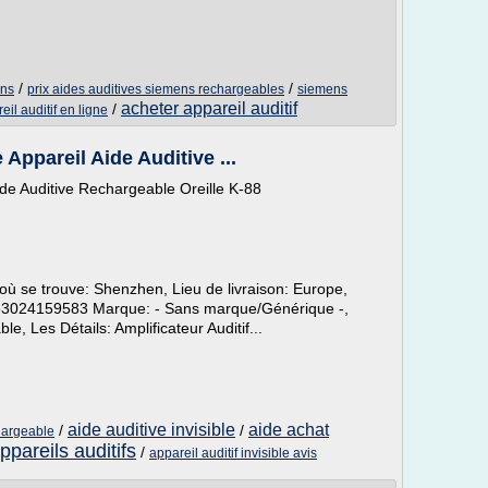
/
/
ens
prix aides auditives siemens rechargeables
siemens
acheter appareil auditif
/
il auditif en ligne
 Appareil Aide Auditive ...
 Aide Auditive Rechargeable Oreille K-88
ù se trouve: Shenzhen, Lieu de livraison: Europe,
 263024159583 Marque: - Sans marque/Générique -,
e, Les Détails: Amplificateur Auditif...
aide auditive invisible
aide achat
/
/
chargeable
pareils auditifs
/
appareil auditif invisible avis