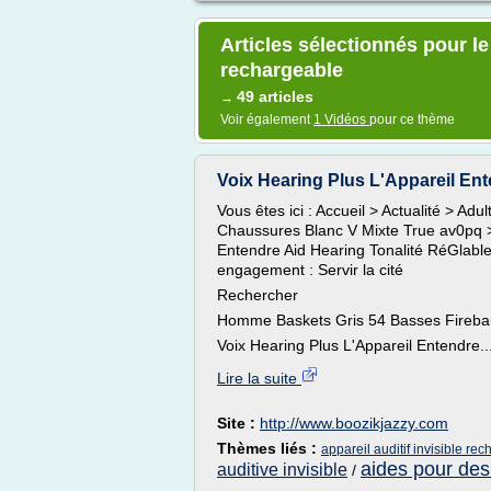
Articles sélectionnés pour le 
rechargeable
49 articles
→
Voir également
1 Vidéos
pour ce thème
Voix Hearing Plus L'Appareil Ente
Vous êtes ici : Accueil > Actualité > 
Chaussures Blanc V Mixte True av0pq >de
Entendre Aid Hearing Tonalité RéGlabl
engagement : Servir la cité
Rechercher
Homme Baskets Gris 54 Basses Fireba
Voix Hearing Plus L'Appareil Entendre..
Lire la suite
Site :
http://www.boozikjazzy.com
Thèmes liés :
appareil auditif invisible re
aides pour des 
auditive invisible
/