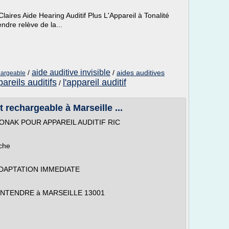
ires Aide Hearing Auditif Plus L'Appareil à Tonalité
ndre relève de la...
aide auditive invisible
/
/
aides auditives
chargeable
areils auditifs
l'appareil auditif
/
t rechargeable à Marseille ...
ONAK POUR APPAREIL AUDITIF RIC
che
ADAPTATION IMMEDIATE
ez ENTENDRE à MARSEILLE 13001