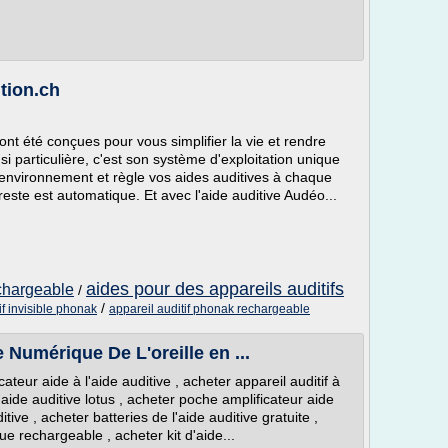
ition.ch
t été conçues pour vous simplifier la vie et rendre
si particulière, c'est son système d'exploitation unique
 environnement et règle vos aides auditives à chaque
le reste est automatique. Et avec l'aide auditive Audéo...
aides pour des appareils auditifs
echargeable
/
/
if invisible phonak
appareil auditif phonak rechargeable
 Numérique De L'oreille en ...
teur aide à l'aide auditive , acheter appareil auditif à
aide auditive lotus , acheter poche amplificateur aide
itive , acheter batteries de l'aide auditive gratuite ,
e rechargeable , acheter kit d'aide...