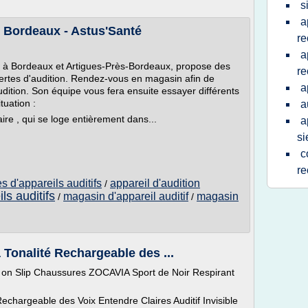
s
a
r Bordeaux - Astus'Santé
re
a
ué à Bordeaux et Artigues-Près-Bordeaux, propose des
re
 pertes d'audition. Rendez-vous en magasin afin de
a
udition. Son équipe vous fera ensuite essayer différents
tuation :
a
ulaire , qui se loge entièrement dans...
a
s
c
re
s d'appareils auditifs
appareil d'audition
/
ls auditifs
magasin d'appareil auditif
magasin
/
/
 Tonalité Rechargeable des ...
 Slip Chaussures ZOCAVIA Sport de Noir Respirant
Rechargeable des Voix Entendre Claires Auditif Invisible