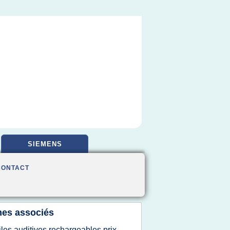
SIEMENS
CONTACT
es associés
iles auditives rechargeables prix