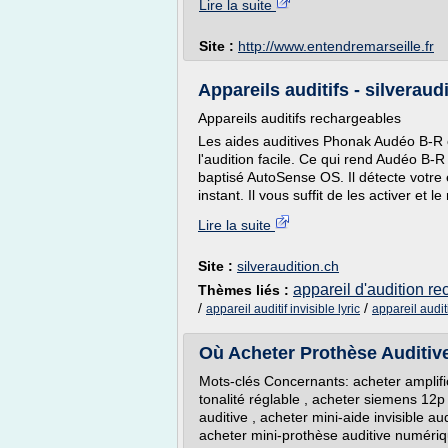
Lire la suite
Site :
http://www.entendremarseille.fr
Appareils auditifs - silveraud
Appareils auditifs rechargeables
Les aides auditives Phonak Audéo B-R on
l'audition facile. Ce qui rend Audéo B-R 
baptisé AutoSense OS. Il détecte votre
instant. Il vous suffit de les activer et 
Lire la suite
Site :
silveraudition.ch
appareil d'audition r
Thèmes liés :
/
/
appareil auditif invisible lyric
appareil audit
Où Acheter Prothèse Auditive
Mots-clés Concernants: acheter amplifica
tonalité réglable , acheter siemens 12p 
auditive , acheter mini-aide invisible aud
acheter mini-prothèse auditive numériqu