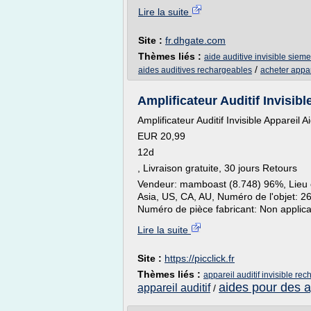
Lire la suite
Site :
fr.dhgate.com
Thèmes liés :
aide auditive invisible siem
/
aides auditives rechargeables
acheter appare
Amplificateur Auditif Invisible
Amplificateur Auditif Invisible Appareil
EUR 20,99
12d
, Livraison gratuite, 30 jours Retours
Vendeur: mamboast (8.748) 96%, Lieu o
Asia, US, CA, AU, Numéro de l'objet:
Numéro de pièce fabricant: Non applicabl
Lire la suite
Site :
https://picclick.fr
Thèmes liés :
appareil auditif invisible re
aides pour des ap
appareil auditif
/