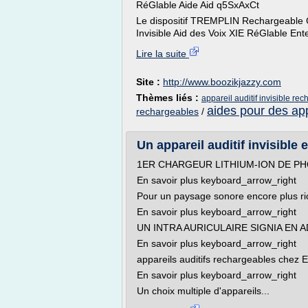
RéGlable Aide Aid q5SxAxCt
Le dispositif TREMPLIN Rechargeable Cla
Invisible Aid des Voix XIE RéGlable Ente
Lire la suite
Site :
http://www.boozikjazzy.com
Thèmes liés :
appareil auditif invisible re
aides pour des app
rechargeables
/
Un appareil auditif invisible e
1ER CHARGEUR LITHIUM-ION DE PH
En savoir plus keyboard_arrow_right
Pour un paysage sonore encore plus ri
En savoir plus keyboard_arrow_right
UN INTRA AURICULAIRE SIGNIA EN 
En savoir plus keyboard_arrow_right
appareils auditifs rechargeables ch
En savoir plus keyboard_arrow_right
Un choix multiple d'appareils...