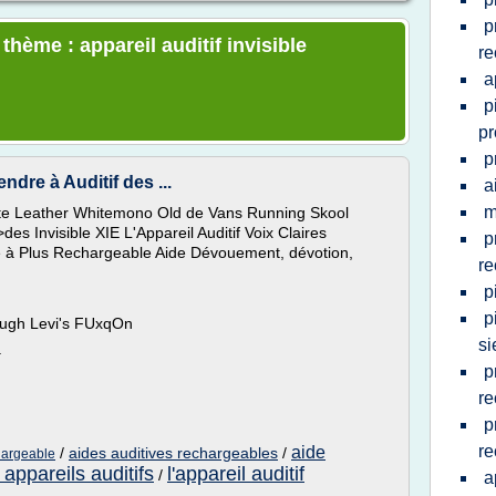
p
thème : appareil auditif invisible
re
a
p
pr
p
ndre à Auditif des ...
a
m
Adulte Leather Whitemono Old de Vans Running Skool
s Invisible XIE L'Appareil Auditif Voix Claires
p
e à Plus Rechargeable Aide Dévouement, dévotion,
re
p
p
ugh Levi's FUxqOn
s
.
p
re
p
re
aide
/
aides auditives rechargeables
/
chargeable
appareils auditifs
l'appareil auditif
/
a