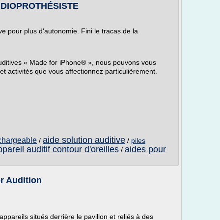
AUDIOPROTHÉSISTE
e pour plus d'autonomie. Fini le tracas de la
auditives « Made for iPhone® », nous pouvons vous
t activités que vous affectionnez particulièrement.
aide solution auditive
echargeable
/
/
piles
pareil auditif contour d'oreilles
aides pour
/
or Audition
ppareils situés derrière le pavillon et reliés à des