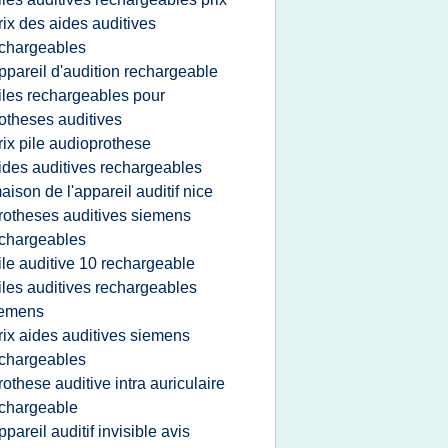
rix des aides auditives
chargeables
ppareil d'audition rechargeable
iles rechargeables pour
otheses auditives
rix pile audioprothese
ides auditives rechargeables
aison de l'appareil auditif nice
rotheses auditives siemens
chargeables
ile auditive 10 rechargeable
iles auditives rechargeables
iemens
rix aides auditives siemens
chargeables
rothese auditive intra auriculaire
chargeable
ppareil auditif invisible avis