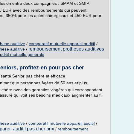
la fusion entre deux compagnies : SMAM et SMIP.
,30 EUR avec des remboursements qui peuvent
ons, 350% pour les actes chirurgicaux et 450 EUR pour
these auditive
/
comparatif mutuelle appareil auditif
/
remboursement protheses auditives
hese auditive
/
ditif mutuelle generale
eniors, profitez-en pour pas cher
santé Senior pas chère et efficace
 en tant que personnes âgées de 50 ans et plus.
pas chère avec des garanties viagères qui correspondent
l'assuré qui voit ses besoins médicaux augmenter au fil
hese auditive
/
comparatif mutuelle appareil auditif
/
pareil auditif pas cher prix
/
remboursement