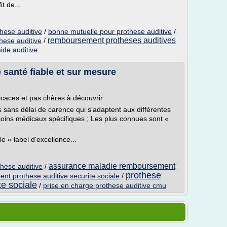
t de...
hese auditive
/
bonne mutuelle pour prothese auditive
/
remboursement protheses auditives
hese auditive
/
de auditive
 santé fiable et sur mesure
ficaces et pas chères à découvrir
sans délai de carence qui s'adaptent aux différentes
esoins médicaux spécifiques ; Les plus connues sont «
e « label d'excellence...
assurance maladie remboursement
these auditive
/
prothese
t prothese auditive securite sociale
/
e sociale
/
prise en charge prothese auditive cmu