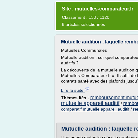
Site : mutuelles-comparateur.fr
Classement : 130 / 1120
8 articles sélectionnés
Mutuelle audition : laquelle remb
Mutuelles Communales
Mutuelle audition : sur quel comparate
auditifs ?
La découverte de la mutuelle audition q
Mutuelles-Comparateur.fr ». Il suffit de
contrats santé avec des plafonds jusqu'
Lire la suite
remboursement mutuell
Thèmes liés :
mutuelle appareil auditif
rembou
/
comparatif mutuelle appareil auditif
/
re
Mutuelle audition : laquelle r
Une bonne mutuelle spéciale remboursem