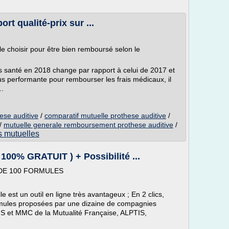
rt qualité-prix sur ...
le choisir pour être bien remboursé selon le
s santé en 2018 change par rapport à celui de 2017 et
lus performante pour rembourser les frais médicaux, il
..
ese auditive
/
comparatif mutuelle prothese auditive
/
/
mutuelle generale remboursement prothese auditive
/
s mutuelles
100% GRATUIT ) + Possibilité ...
DE 100 FORMULES
e est un outil en ligne très avantageux ; En 2 clics,
mules proposées par une dizaine de compagnies
S et MMC de la Mutualité Française, ALPTIS,