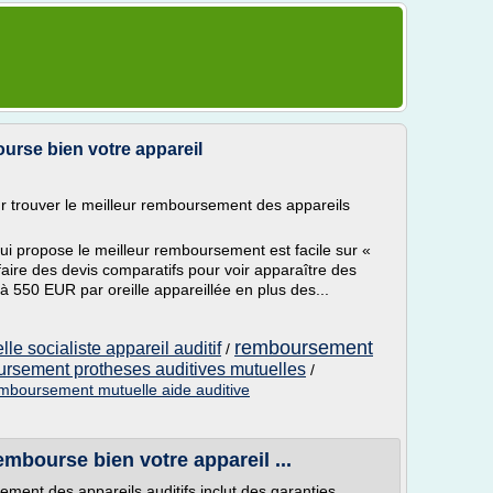
ourse bien votre appareil
ur trouver le meilleur remboursement des appareils
ui propose le meilleur remboursement est facile sur «
 faire des devis comparatifs pour voir apparaître des
à 550 EUR par oreille appareillée en plus des...
remboursement
e socialiste appareil auditif
/
rsement protheses auditives mutuelles
/
mboursement mutuelle aide auditive
embourse bien votre appareil ...
ent des appareils auditifs inclut des garanties