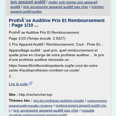
son appareil auditif
/
regler soit meme son appareil
auditif
/
prix accessoire appareil auditif pas cher
/
entretien
appareil auditif audika
ProthÃ¨se Auditive Prix Et Remboursement
: Page 1/10 ...
ProthÃ¨se Auditive Prix Et Remboursement
Page 1/10 (Temps écoulé: 2.9327)
1 Prix Appareil Auditif / Remboursement, Cout - Prise En ...
Appareillage auditif : quel prix, quel remboursement et
quelle prise en charge de votre prothèse auditive ... le prix
d'une prothèse auditive nécessite un ...
https://www.66millionsdimpatients.org/le-cout-de-votre-
sante-4/audioprotheses-combien-ca-coute/
2...
Lire la suite
Site :
http://rechercher.top
Thèmes liés :
/
prix des protheses auditives sonalto
remboursement
/
remboursement appareil auditif cmu
appareil auditif mutualite chretienne
/
prix accessoire appareil auditif pas cher
/
c
mutualite
socialiste remboursement appareil auditif