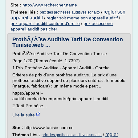
Site :
http://www.rechercher.name
regler son
Thèmes liés :
/
prix des protheses auditives sonalto
appareil auditif
/
regler soit meme son appareil auditif
/
prix appareil auditif contour d'oreille
/
prix accessoire
appareil auditif pas cher
ProthÃƒÂ¨se Auditive Tarif De Convention
Tunisie.web ...
ProthÃfÂ¨se Auditive Tarif De Convention Tunisie
Page 1/20 (Temps écoulé: 1.7397)
1 Prix Prothèse Auditive - Appareil Auditif - Ooreka
Critères de prix d'une prothèse auditive. Le prix d'une
prothèse auditive dépend de plusieurs critères : le modèle
(marque, fabricant) : un même modèle peut ...
https://appareil-
auditif.ooreka.fr/comprendre/prix_appareil_auditif
2 Tarif Prothèse...
Lire la suite
Site :
http://www.tunisie.com.co
regler
Thèmes liés :
/
prix des protheses auditives sonalto