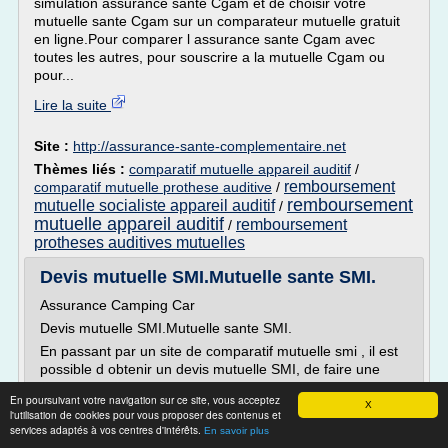
simulation assurance sante Cgam et de choisir votre
mutuelle sante Cgam sur un comparateur mutuelle gratuit
en ligne.Pour comparer l assurance sante Cgam avec
toutes les autres, pour souscrire a la mutuelle Cgam ou
pour...
Lire la suite
Site :
http://assurance-sante-complementaire.net
Thèmes liés :
comparatif mutuelle appareil auditif
/
remboursement
comparatif mutuelle prothese auditive
/
remboursement
mutuelle socialiste appareil auditif
/
mutuelle appareil auditif
remboursement
/
protheses auditives mutuelles
Devis mutuelle SMI.Mutuelle sante SMI.
Assurance Camping Car
Devis mutuelle SMI.Mutuelle sante SMI.
En passant par un site de comparatif mutuelle smi , il est
possible d obtenir un devis mutuelle SMI, de faire une
simulation assurance sante SMI et de choisir votre
En poursuivant votre navigation sur ce site, vous acceptez
mutuelle sante SMI sur un comparateur mutuelle gratuit
X
l'utilisation de cookies pour vous proposer des contenus et
en ligne.Pour comparer l assurance sante SMI avec
services adaptés à vos centres d'intérêts.
En savoir plus
toutes les autres, pour souscrire a la mutuelle SMI ou