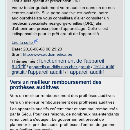
Test auditif gratuit et prescription ORL
Venez tester gratuitement votre audition dans un de nos
centres auditifs. Si la perte auditive est avérée, notre
audioprothésiste vous conseillera d'aller consulter un
médecin spécialiste nez-gorge-oreilles (ORL) afin
d'obtenir une prescription d'appareillage. Celle-ci est
indispensable pour le prêt gratuit de l'appareil à...
Lire la suite
Date:
2016-06-08 08:29:29
Site :
http://www.audiomedica.be
fonctionnement de l'appareil
Thèmes liés :
auditif
test auditif
/
appareils auditifs pas cher gratuit
/
l'appareil auditif
l appareil auditif
gratuit
/
/
Vers un meilleur remboursement des
prothèses auditives
Vers un meilleur remboursement des prothèses auditives
Vers un meilleur remboursement des prothèses auditives
Les appareils auditifs coûtent cher et sont mal remboursés
par la Sécu. Pour ces raisons, de nombreux malentendants
renoncent à s'équiper. Le gouvernement prévoit de
plafonner le prix des audio-prothèses d'entrée de gamme
pour faciliter leur accès.