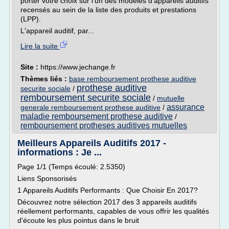
porter votre choix sur l'un des modèles d'appareils auditifs
recensés au sein de la liste des produits et prestations
(LPP).
L'appareil auditif, par...
Lire la suite
Site :
https://www.jechange.fr
Thèmes liés :
base remboursement prothese auditive
prothese auditive
securite sociale
/
remboursement securite sociale
/
mutuelle
assurance
generale remboursement prothese auditive
/
maladie remboursement prothese auditive
/
remboursement protheses auditives mutuelles
Meilleurs Appareils Auditifs 2017 -
informations : Je ...
Page 1/1 (Temps écoulé: 2.5350)
Liens Sponsorisés
1 Appareils Auditifs Performants : Que Choisir En 2017?
Découvrez notre sélection 2017 des 3 appareils auditifs
réellement performants, capables de vous offrir les qualités
d'écoute les plus pointus dans le bruit