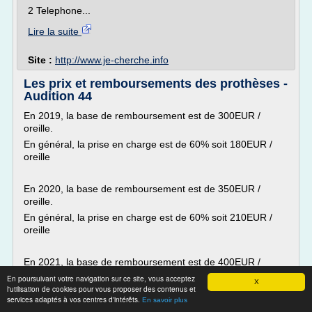
2 Telephone...
Lire la suite
Site :
http://www.je-cherche.info
Les prix et remboursements des prothèses -
Audition 44
En 2019, la base de remboursement est de 300EUR /
oreille.
En général, la prise en charge est de 60% soit 180EUR /
oreille
En 2020, la base de remboursement est de 350EUR /
oreille.
En général, la prise en charge est de 60% soit 210EUR /
oreille
En 2021, la base de remboursement est de 400EUR /
oreille.
En poursuivant votre navigation sur ce site, vous acceptez
X
l'utilisation de cookies pour vous proposer des contenus et
En général, la prise en charge est de 60% soit 240EUR /
services adaptés à vos centres d'intérêts.
En savoir plus
oreille