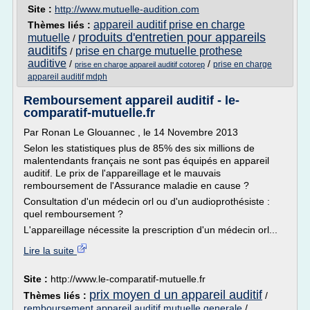
Site :
http://www.mutuelle-audition.com
appareil auditif prise en charge
Thèmes liés :
produits d'entretien pour appareils
mutuelle
/
auditifs
prise en charge mutuelle prothese
/
auditive
/
/
prise en charge
prise en charge appareil auditif cotorep
appareil auditif mdph
Remboursement appareil auditif - le-
comparatif-mutuelle.fr
Par Ronan Le Glouannec , le 14 Novembre 2013
Selon les statistiques plus de 85% des six millions de
malentendants français ne sont pas équipés en appareil
auditif. Le prix de l'appareillage et le mauvais
remboursement de l'Assurance maladie en cause ?
Consultation d'un médecin orl ou d'un audioprothésiste :
quel remboursement ?
L'appareillage nécessite la prescription d'un médecin orl...
Lire la suite
Site :
http://www.le-comparatif-mutuelle.fr
prix moyen d un appareil auditif
Thèmes liés :
/
remboursement appareil auditif mutuelle generale
/