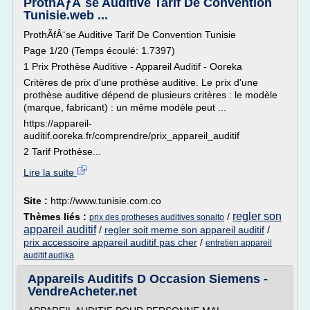
ProthÃƒÂ¨se Auditive Tarif De Convention
Tunisie.web ...
ProthÃfÂ¨se Auditive Tarif De Convention Tunisie
Page 1/20 (Temps écoulé: 1.7397)
1 Prix Prothèse Auditive - Appareil Auditif - Ooreka
Critères de prix d'une prothèse auditive. Le prix d'une
prothèse auditive dépend de plusieurs critères : le modèle
(marque, fabricant) : un même modèle peut ...
https://appareil-
auditif.ooreka.fr/comprendre/prix_appareil_auditif
2 Tarif Prothèse...
Lire la suite
Site :
http://www.tunisie.com.co
regler son
Thèmes liés :
/
prix des protheses auditives sonalto
appareil auditif
/
regler soit meme son appareil auditif
/
prix accessoire appareil auditif pas cher
/
entretien appareil
auditif audika
Appareils Auditifs D Occasion Siemens -
VendreAcheter.net