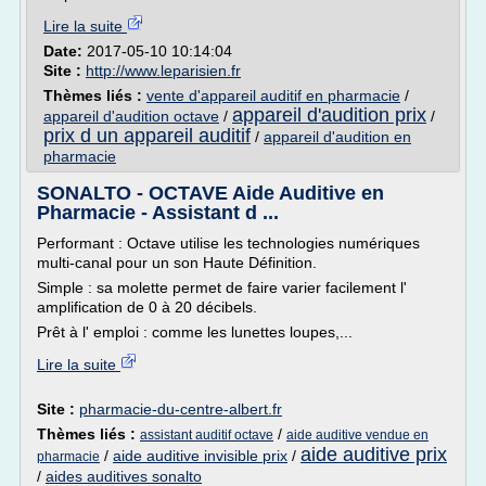
Lire la suite
Date:
2017-05-10 10:14:04
Site :
http://www.leparisien.fr
Thèmes liés :
vente d'appareil auditif en pharmacie
/
appareil d'audition prix
appareil d'audition octave
/
/
prix d un appareil auditif
/
appareil d'audition en
pharmacie
SONALTO - OCTAVE Aide Auditive en
Pharmacie - Assistant d ...
Performant : Octave utilise les technologies numériques
multi-canal pour un son Haute Définition.
Simple : sa molette permet de faire varier facilement l'
amplification de 0 à 20 décibels.
Prêt à l' emploi : comme les lunettes loupes,...
Lire la suite
Site :
pharmacie-du-centre-albert.fr
Thèmes liés :
/
assistant auditif octave
aide auditive vendue en
aide auditive prix
/
aide auditive invisible prix
/
pharmacie
/
aides auditives sonalto