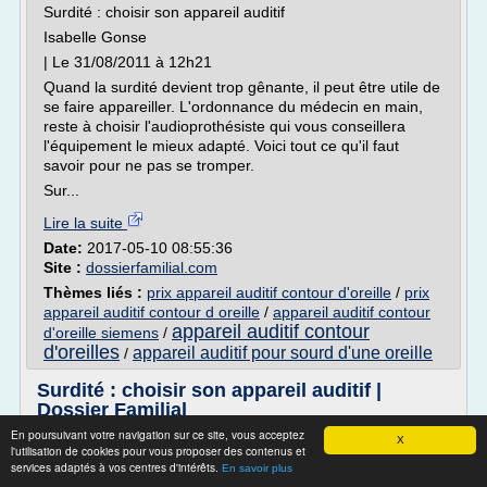
Surdité : choisir son appareil auditif
Isabelle Gonse
| Le 31/08/2011 à 12h21
Quand la surdité devient trop gênante, il peut être utile de
se faire appareiller. L'ordonnance du médecin en main,
reste à choisir l'audioprothésiste qui vous conseillera
l'équipement le mieux adapté. Voici tout ce qu'il faut
savoir pour ne pas se tromper.
Sur...
Lire la suite
Date:
2017-05-10 08:55:36
Site :
dossierfamilial.com
Thèmes liés :
prix appareil auditif contour d'oreille
/
prix
appareil auditif contour d oreille
/
appareil auditif contour
appareil auditif contour
d'oreille siemens
/
d'oreilles
appareil auditif pour sourd d'une oreille
/
Surdité : choisir son appareil auditif |
Dossier Familial
En poursuivant votre navigation sur ce site, vous acceptez
» Surdité : choisir son appareil auditif
X
l'utilisation de cookies pour vous proposer des contenus et
Surdité : choisir son appareil auditif
services adaptés à vos centres d'intérêts.
En savoir plus