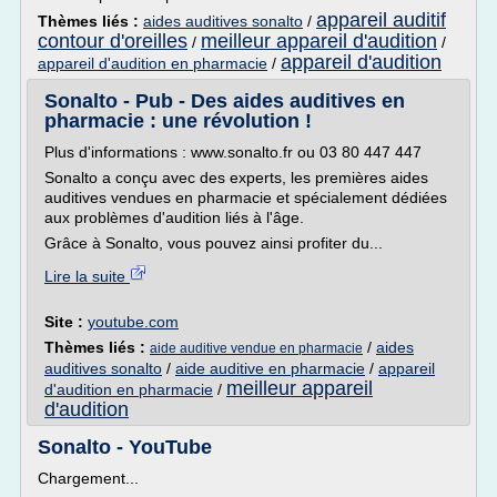
appareil auditif
Thèmes liés :
aides auditives sonalto
/
contour d'oreilles
meilleur appareil d'audition
/
/
appareil d'audition
appareil d'audition en pharmacie
/
Sonalto - Pub - Des aides auditives en
pharmacie : une révolution !
Plus d'informations : www.sonalto.fr ou 03 80 447 447
Sonalto a conçu avec des experts, les premières aides
auditives vendues en pharmacie et spécialement dédiées
aux problèmes d'audition liés à l'âge.
Grâce à Sonalto, vous pouvez ainsi profiter du...
Lire la suite
Site :
youtube.com
Thèmes liés :
/
aides
aide auditive vendue en pharmacie
auditives sonalto
/
aide auditive en pharmacie
/
appareil
meilleur appareil
d'audition en pharmacie
/
d'audition
Sonalto - YouTube
Chargement...