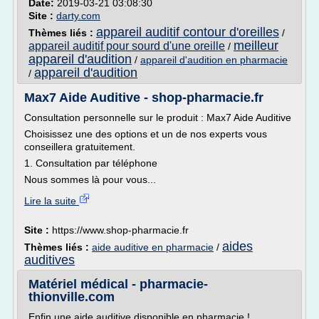
Date:
2019-03-21 03:08:30
Site :
darty.com
appareil auditif contour d'oreilles
Thèmes liés :
/
meilleur
appareil auditif pour sourd d'une oreille
/
appareil d'audition
/
appareil d'audition en pharmacie
appareil d'audition
/
Max7 Aide Auditive - shop-pharmacie.fr
Consultation personnelle sur le produit : Max7 Aide Auditive
Choisissez une des options et un de nos experts vous
conseillera gratuitement.
1. Consultation par téléphone
Nous sommes là pour vous...
Lire la suite
Site :
https://www.shop-pharmacie.fr
aides
Thèmes liés :
aide auditive en pharmacie
/
auditives
Matériel médical - pharmacie-
thionville.com
Enfin une aide auditive disponible en pharmacie !