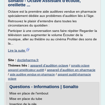
Sonalto - Octave Assistant d'écoute,
oreillette ...
Octave est la première aide auditives vendue en pharmacie
spécialement dédiée aux problèmes d'audition liés à l'âge.
Retrouvez le plaisir d'entendre dans toutes les
circonstances du quotidien :
Participer à une conversation sans faire répéter Regarder la
télévision sans augmenter le volume Écouter de la
musique, aller au théâtre ou au cinéma Profiter des sons de
la...
Lire la suite
Site :
doctipharma.fr
Thèmes liés :
appareil d'audition octave
/
sonalto octave
/
appareil d'audition en pharmacie
appareil amplificateur auditif
/
/
aide auditive vendue en pharmacie
appareil auditif pharmacie
octave
Questions - Informations | Sonalto
Mise en place de l'embout
Mise en place du tube
Insertion de la pile