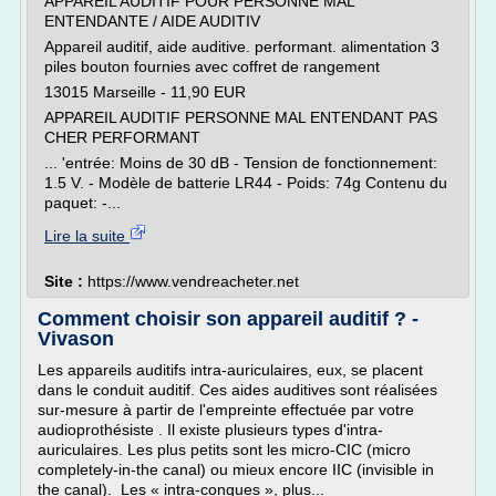
APPAREIL AUDITIF POUR PERSONNE MAL
ENTENDANTE / AIDE AUDITIV
Appareil auditif, aide auditive. performant. alimentation 3
piles bouton fournies avec coffret de rangement
13015 Marseille - 11,90 EUR
APPAREIL AUDITIF PERSONNE MAL ENTENDANT PAS
CHER PERFORMANT
... 'entrée: Moins de 30 dB - Tension de fonctionnement:
1.5 V. - Modèle de batterie LR44 - Poids: 74g Contenu du
paquet: -...
Lire la suite
Site :
https://www.vendreacheter.net
Comment choisir son appareil auditif ? -
Vivason
Les appareils auditifs intra-auriculaires, eux, se placent
dans le conduit auditif. Ces aides auditives sont réalisées
sur-mesure à partir de l'empreinte effectuée par votre
audioprothésiste . Il existe plusieurs types d'intra-
auriculaires. Les plus petits sont les micro-CIC (micro
completely-in-the canal) ou mieux encore IIC (invisible in
the canal). Les « intra-conques », plus...