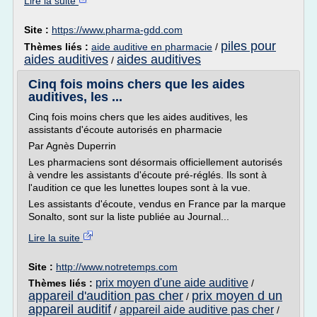
Lire la suite
Site :
https://www.pharma-gdd.com
piles pour
Thèmes liés :
aide auditive en pharmacie
/
aides auditives
aides auditives
/
Cinq fois moins chers que les aides
auditives, les ...
Cinq fois moins chers que les aides auditives, les
assistants d'écoute autorisés en pharmacie
Par Agnès Duperrin
Les pharmaciens sont désormais officiellement autorisés
à vendre les assistants d'écoute pré-réglés. Ils sont à
l'audition ce que les lunettes loupes sont à la vue.
Les assistants d'écoute, vendus en France par la marque
Sonalto, sont sur la liste publiée au Journal...
Lire la suite
Site :
http://www.notretemps.com
prix moyen d'une aide auditive
Thèmes liés :
/
appareil d'audition pas cher
prix moyen d un
/
appareil auditif
appareil aide auditive pas cher
/
/