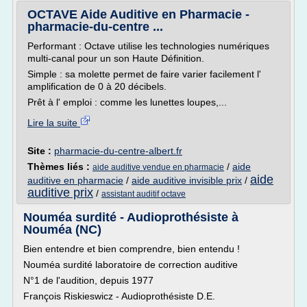
OCTAVE Aide Auditive en Pharmacie -
pharmacie-du-centre ...
Performant : Octave utilise les technologies numériques
multi-canal pour un son Haute Définition.
Simple : sa molette permet de faire varier facilement l'
amplification de 0 à 20 décibels.
Prêt à l' emploi : comme les lunettes loupes,...
Lire la suite
Site :
pharmacie-du-centre-albert.fr
Thèmes liés :
/
aide
aide auditive vendue en pharmacie
aide
auditive en pharmacie
/
aide auditive invisible prix
/
auditive prix
/
assistant auditif octave
Nouméa surdité - Audioprothésiste à
Nouméa (NC)
Bien entendre et bien comprendre, bien entendu !
Nouméa surdité laboratoire de correction auditive
N°1 de l'audition, depuis 1977
François Riskieswicz - Audioprothésiste D.E.