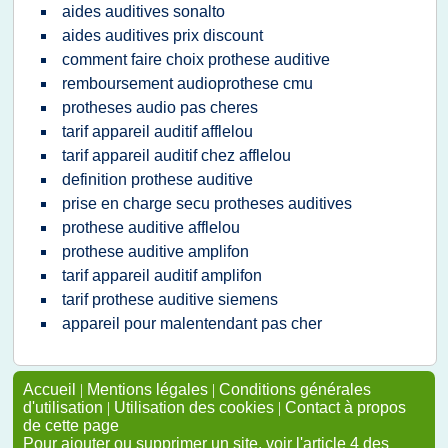
aides auditives sonalto
aides auditives prix discount
comment faire choix prothese auditive
remboursement audioprothese cmu
protheses audio pas cheres
tarif appareil auditif afflelou
tarif appareil auditif chez afflelou
definition prothese auditive
prise en charge secu protheses auditives
prothese auditive afflelou
prothese auditive amplifon
tarif appareil auditif amplifon
tarif prothese auditive siemens
appareil pour malentendant pas cher
Accueil
|
Mentions légales
|
Conditions générales
d'utilisation
|
Utilisation des cookies
|
Contact à propos
de cette page
Pour ajouter ou supprimer un site, voir l'article 4 des