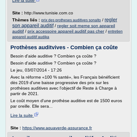
Lire la suite
Site :
http://www.tunisie.com.co
regler
Thèmes liés :
/
prix des protheses auditives sonalto
son appareil auditif
/
regler soit meme son appareil
auditif
/
prix accessoire appareil auditif pas cher
/
entretien
appareil auditif audika
Prothèses auditvives - Combien ça coûte
Besoin d'aide auditive ? Combien ça coûte ?
Besoin d'aide auditive ? Combien ça coûte ?
Le jeu, 03/07/2014 - 17:26
Avec la réforme «100 % santé», les Français bénéficient
dès 2019 d'une baisse progressive des prix sur les
prothèses auditives avec l'objectif de Reste à Charge à
partir de 2021.
Le coût moyen d'une prothèse auditive est de 1500 euros
par oreille. Elle sera...
Lire la suite
Site :
https://www.aquaverde-assurance.fr