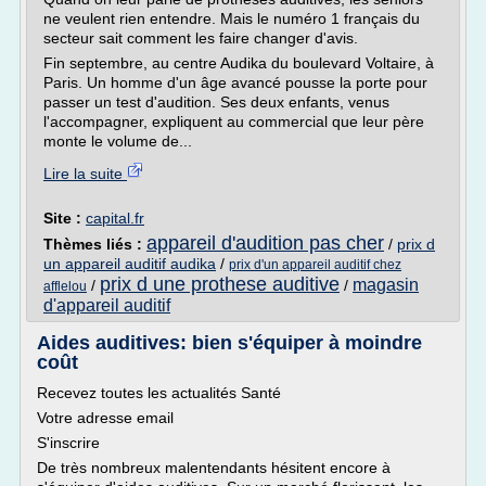
ne veulent rien entendre. Mais le numéro 1 français du
secteur sait comment les faire changer d'avis.
Fin septembre, au centre Audika du boulevard Voltaire, à
Paris. Un homme d'un âge avancé pousse la porte pour
passer un test d'audition. Ses deux enfants, venus
l'accompagner, expliquent au commercial que leur père
monte le volume de...
Lire la suite
Site :
capital.fr
appareil d'audition pas cher
Thèmes liés :
/
prix d
un appareil auditif audika
/
prix d'un appareil auditif chez
prix d une prothese auditive
magasin
/
/
afflelou
d'appareil auditif
Aides auditives: bien s'équiper à moindre
coût
Recevez toutes les actualités Santé
Votre adresse email
S'inscrire
De très nombreux malentendants hésitent encore à