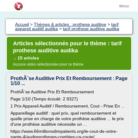
Menu
Accueil
>
Thèmes & articles : prothese auditive
>
tarif
appareil auditif audika
>
tarif prothese auditive audika
Articles sélectionnés pour le thème : tarif
prothese auditive audika
15 articles
→
Aucune vidéo sélectionnée pour ce thème
ProthÃ¨se Auditive Prix Et Remboursement : Page
1/10 ...
ProthÃ¨se Auditive Prix Et Remboursement
Page 1/10 (Temps écoulé: 2.9327)
1 Prix Appareil Auditif / Remboursement, Cout - Prise En ...
Appareillage auditif : quel prix, quel remboursement et
quelle prise en charge de votre prothèse auditive ... le prix
d'une prothèse auditive nécessite un ...
https://www.66millionsdimpatients.org/le-cout-de-votre-
sante-4/audioprotheses-combien-ca-coute/