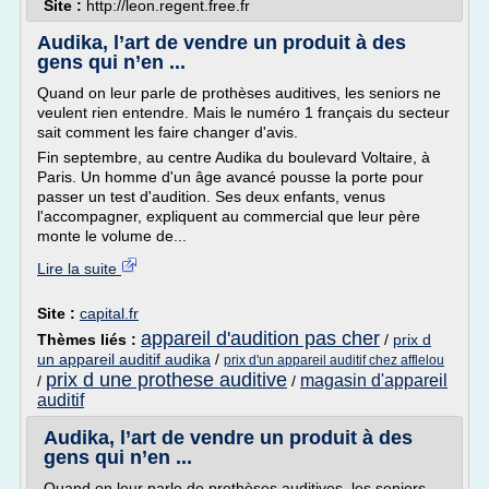
Site :
http://leon.regent.free.fr
Audika, l’art de vendre un produit à des
gens qui n’en ...
Quand on leur parle de prothèses auditives, les seniors ne
veulent rien entendre. Mais le numéro 1 français du secteur
sait comment les faire changer d'avis.
Fin septembre, au centre Audika du boulevard Voltaire, à
Paris. Un homme d'un âge avancé pousse la porte pour
passer un test d'audition. Ses deux enfants, venus
l'accompagner, expliquent au commercial que leur père
monte le volume de...
Lire la suite
Site :
capital.fr
appareil d'audition pas cher
Thèmes liés :
/
prix d
un appareil auditif audika
/
prix d'un appareil auditif chez afflelou
prix d une prothese auditive
magasin d'appareil
/
/
auditif
Audika, l’art de vendre un produit à des
gens qui n’en ...
Quand on leur parle de prothèses auditives, les seniors