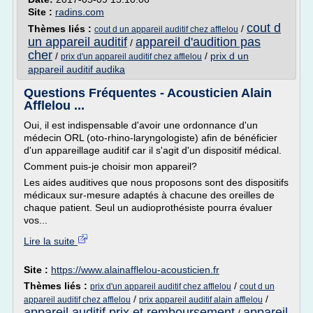
Site :
radins.com
cout d
Thèmes liés :
/
cout d un appareil auditif chez afflelou
un appareil auditif
appareil d'audition pas
/
cher
/
/
prix d un
prix d'un appareil auditif chez afflelou
appareil auditif audika
Questions Fréquentes - Acousticien Alain
Afflelou ...
Oui, il est indispensable d'avoir une ordonnance d'un
médecin ORL (oto-rhino-laryngologiste) afin de bénéficier
d'un appareillage auditif car il s'agit d'un dispositif médical.
Comment puis-je choisir mon appareil?
Les aides auditives que nous proposons sont des dispositifs
médicaux sur-mesure adaptés à chacune des oreilles de
chaque patient. Seul un audioprothésiste pourra évaluer
vos...
Lire la suite
Site :
https://www.alainafflelou-acousticien.fr
Thèmes liés :
/
prix d'un appareil auditif chez afflelou
cout d un
/
/
appareil auditif chez afflelou
prix appareil auditif alain afflelou
appareil auditif prix et remboursement
appareil