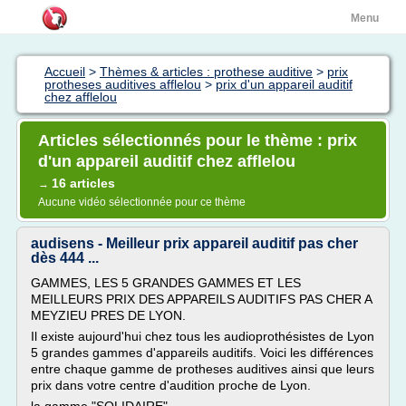
Menu
Accueil
>
Thèmes & articles : prothese auditive
>
prix
protheses auditives afflelou
>
prix d'un appareil auditif
chez afflelou
Articles sélectionnés pour le thème : prix
d'un appareil auditif chez afflelou
16 articles
→
Aucune vidéo sélectionnée pour ce thème
audisens - Meilleur prix appareil auditif pas cher
dès 444 ...
GAMMES, LES 5 GRANDES GAMMES ET LES
MEILLEURS PRIX DES APPAREILS AUDITIFS PAS CHER A
MEYZIEU PRES DE LYON.
Il existe aujourd'hui chez tous les audioprothésistes de Lyon
5 grandes gammes d'appareils auditifs. Voici les différences
entre chaque gamme de protheses auditives ainsi que leurs
prix dans votre centre d'audition proche de Lyon.