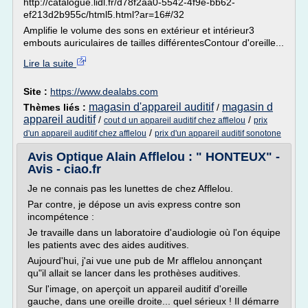
http://catalogue.lidl.fr/d78f2aa0-5542-4f9e-bb62-
ef213d2b955c/html5.html?ar=16#/32
Amplifie le volume des sons en extérieur et intérieur3
embouts auriculaires de tailles différentesContour d'oreille...
Lire la suite
Site :
https://www.dealabs.com
magasin d'appareil auditif
magasin d
Thèmes liés :
/
appareil auditif
/
/
cout d un appareil auditif chez afflelou
prix
/
d'un appareil auditif chez afflelou
prix d'un appareil auditif sonotone
Avis Optique Alain Afflelou : " HONTEUX" -
Avis - ciao.fr
Je ne connais pas les lunettes de chez Afflelou.
Par contre, je dépose un avis express contre son
incompétence :
Je travaille dans un laboratoire d'audiologie où l'on équipe
les patients avec des aides auditives.
Aujourd'hui, j'ai vue une pub de Mr afflelou annonçant
qu"il allait se lancer dans les prothèses auditives.
Sur l'image, on aperçoit un appareil auditif d'oreille
gauche, dans une oreille droite... quel sérieux ! Il démarre