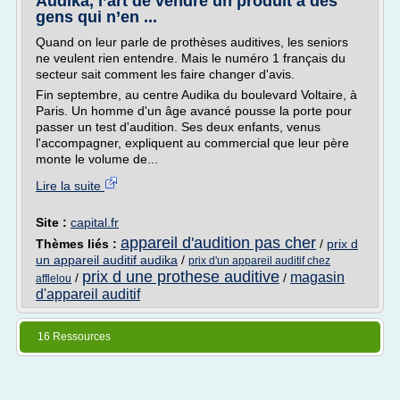
Audika, l’art de vendre un produit à des
gens qui n’en ...
Quand on leur parle de prothèses auditives, les seniors
ne veulent rien entendre. Mais le numéro 1 français du
secteur sait comment les faire changer d'avis.
Fin septembre, au centre Audika du boulevard Voltaire, à
Paris. Un homme d'un âge avancé pousse la porte pour
passer un test d'audition. Ses deux enfants, venus
l'accompagner, expliquent au commercial que leur père
monte le volume de...
Lire la suite
Site :
capital.fr
appareil d'audition pas cher
Thèmes liés :
/
prix d
un appareil auditif audika
/
prix d'un appareil auditif chez
prix d une prothese auditive
magasin
/
/
afflelou
d'appareil auditif
16 Ressources