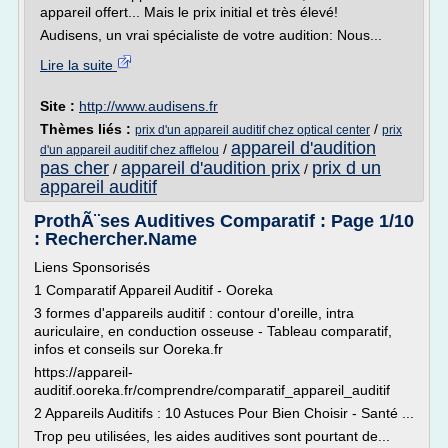
appareil offert... Mais le prix initial et très élevé!
Audisens, un vrai spécialiste de votre audition: Nous...
Lire la suite
Site :
http://www.audisens.fr
Thèmes liés :
/
prix d'un appareil auditif chez optical center
prix
appareil d'audition
/
d'un appareil auditif chez afflelou
pas cher
appareil d'audition prix
prix d un
/
/
appareil auditif
ProthÃ¨ses Auditives Comparatif : Page 1/10
: Rechercher.Name
Liens Sponsorisés
1 Comparatif Appareil Auditif - Ooreka
3 formes d'appareils auditif : contour d'oreille, intra
auriculaire, en conduction osseuse - Tableau comparatif,
infos et conseils sur Ooreka.fr
https://appareil-
auditif.ooreka.fr/comprendre/comparatif_appareil_auditif
2 Appareils Auditifs : 10 Astuces Pour Bien Choisir - Santé ...
Trop peu utilisées, les aides auditives sont pourtant de...