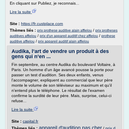
En cliquant sur Publiez, je reconnais...
Lire la suite
Site :
https://fr.custplace.com
Thèmes liés :
/
prix prothese auditive alain afflelou
prix protheses
/
/
auditives afflelou
prix d'un appareil auditif chez afflelou
prothese
/
auditive afflelou
prix appareil auditif alain afflelou
Audika, l’art de vendre un produit à des
gens qui n’en ...
Fin septembre, au centre Audika du boulevard Voltaire, à
Paris. Un homme d'un âge avancé pousse la porte pour
passer un test d'audition. Ses deux enfants, venus
l'accompagner, expliquent au commercial que leur père
monte le volume de son téléviseur au maximum et qu'il
n'entend plus le téléphone. Le résultat de l'examen
confirme la surdité de leur père. Mais, surprise, celui-ci
refuse...
Lire la suite
Site :
capital.fr
appareil d'audition pas cher
Thèmes liés :
/
prix d