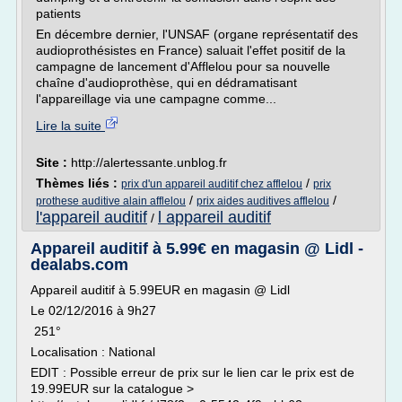
patients
En décembre dernier, l'UNSAF (organe représentatif des
audioprothésistes en France) saluait l'effet positif de la
campagne de lancement d'Afflelou pour sa nouvelle
chaîne d'audioprothèse, qui en dédramatisant
l'appareillage via une campagne comme...
Lire la suite
Site :
http://alertessante.unblog.fr
Thèmes liés :
/
prix d'un appareil auditif chez afflelou
prix
/
/
prothese auditive alain afflelou
prix aides auditives afflelou
l'appareil auditif
l appareil auditif
/
Appareil auditif à 5.99€ en magasin @ Lidl -
dealabs.com
Appareil auditif à 5.99EUR en magasin @ Lidl
Le 02/12/2016 à 9h27
251°
Localisation : National
EDIT : Possible erreur de prix sur le lien car le prix est de
19.99EUR sur la catalogue >