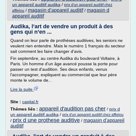
un appareil auditif audika
/
prix d'un appareil auditif chez
magasin d'appareil auditif
magasin d
/
/
afflelou
appareil auditif
Audika, l’art de vendre un produit à des
gens qui n’en ...
Quand on leur parle de prothèses auditives, les seniors ne
veulent rien entendre. Mais le numéro 1 français du secteur
sait comment les faire changer d'avis.
Fin septembre, au centre Audika du boulevard Voltaire, à
Paris. Un homme d'un âge avancé pousse la porte pour
passer un test d'audition. Ses deux enfants, venus
l'accompagner, expliquent au commercial que leur père
monte le volume de...
Lire la suite
Site :
capital.fr
appareil d'audition pas cher
Thèmes liés :
/
prix d
un appareil auditif audika
/
prix d'un appareil auditif chez afflelou
prix d une prothese auditive
magasin d'appareil
/
/
auditif