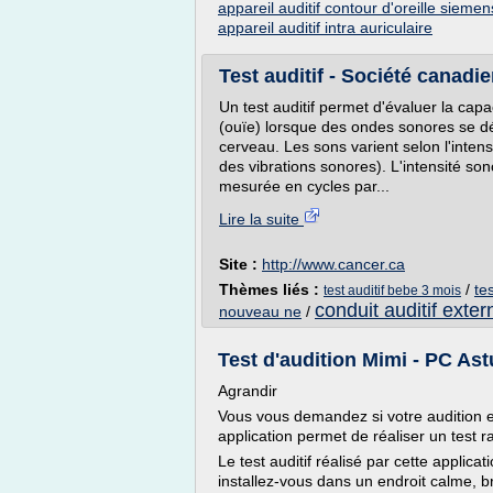
appareil auditif contour d'oreille siemen
appareil auditif intra auriculaire
Test auditif - Société canadi
Un test auditif permet d'évaluer la ca
(ouïe) lorsque des ondes sonores se dép
cerveau. Les sons varient selon l'intens
des vibrations sonores). L'intensité so
mesurée en cycles par...
Lire la suite
Site :
http://www.cancer.ca
Thèmes liés :
/
te
test auditif bebe 3 mois
conduit auditif extern
nouveau ne
/
Test d'audition Mimi - PC As
Agrandir
Vous vous demandez si votre audition e
application permet de réaliser un test r
Le test auditif réalisé par cette applic
installez-vous dans un endroit calme, 