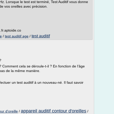
z. Lorsque le test est terminé, Test Auditif vous donne
de vos oreilles avec précision.
.fr.aptoide.co
test auditif
ge
/
test auditif age
/
?
 ? Comment cela se déroule-t-il ? En fonction de l'âge
le pas de la même manière.
ffectuer un test auditif à un nouveau-né. Il faut savoir
appareil auditif contour d'oreilles
our d'oreille
/
/