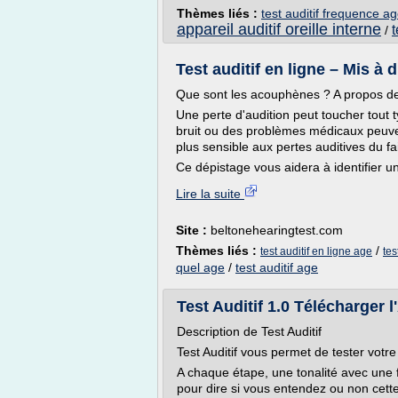
Thèmes liés :
test auditif frequence a
appareil auditif oreille interne
t
/
Test auditif en ligne – Mis à 
Que sont les acouphènes ? A propos de 
Une perte d'audition peut toucher tout t
bruit ou des problèmes médicaux peuvent
plus sensible aux pertes auditives du fa
Ce dépistage vous aidera à identifier un
Lire la suite
Site :
beltonehearingtest.com
Thèmes liés :
/
test auditif en ligne age
tes
quel age
/
test auditif age
Test Auditif 1.0 Télécharger 
Description de Test Auditif
Test Auditif vous permet de tester votre
A chaque étape, une tonalité avec une 
pour dire si vous entendez ou non cett