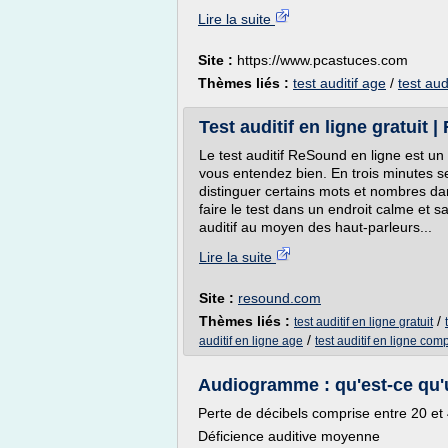
Lire la suite
Site :
https://www.pcastuces.com
Thèmes liés :
test auditif age
/
test audi
Test auditif en ligne gratuit
Le test auditif ReSound en ligne est un
vous entendez bien. En trois minutes s
distinguer certains mots et nombres 
faire le test dans un endroit calme et sa
auditif au moyen des haut-parleurs...
Lire la suite
Site :
resound.com
Thèmes liés :
/
test auditif en ligne gratuit
/
auditif en ligne age
test auditif en ligne comp
Audiogramme : qu'est-ce qu'un
Perte de décibels comprise entre 20 et
Déficience auditive moyenne