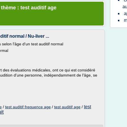
au
 thème : test auditif age
a
m
tif normal / Nu-liver ...
selon l'âge d'un test auditif normal
ormal
t des évaluations médicales, ont ce qui est considéré
'audition d'une personne, indépendamment de l'âge, se
test
ge
/
test auditif frequence age
/
test auditif age
/
it