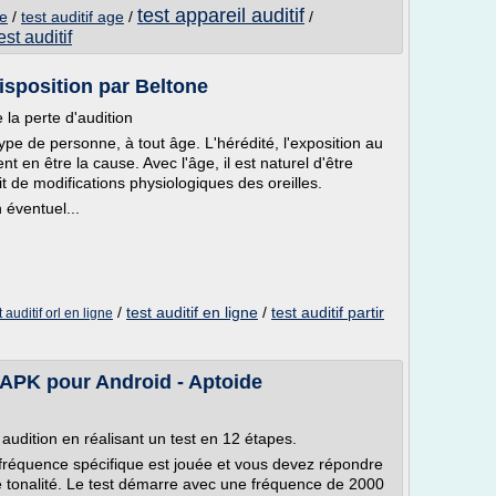
test appareil auditif
ge
/
test auditif age
/
/
est auditif
disposition par Beltone
la perte d'audition
ype de personne, à tout âge. L'hérédité, l'exposition au
 en être la cause. Avec l'âge, il est naturel d'être
it de modifications physiologiques des oreilles.
 éventuel...
/
test auditif en ligne
/
test auditif partir
t auditif orl en ligne
l'APK pour Android - Aptoide
 audition en réalisant un test en 12 étapes.
fréquence spécifique est jouée et vous devez répondre
e tonalité. Le test démarre avec une fréquence de 2000