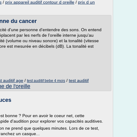
s
/
prix appareil auditif contour d oreille
/
prix d un
enne du cancer
pacité d'une personne d'entendre des sons. On entend
lacent par les nerfs de l'oreille interne jusqu'au
ité (volume ou niveau sonore) et la tonalité (vitesse
nore est mesurée en décibels (dB). La tonalité est
st auditif age
/
/
test auditif
test auditif bebe 4 mois
e de l'oreille
tuces
st bonne ? Pour en avoir le coeur net, cette
apide d'audition pour explorer vos capacités auditives.
ation ne prend que quelques minutes. Lors de ce test,
branchez un casque...