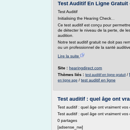
Test Auditif En Ligne Gratuit
Test Auditif
Initialising the Hearing Check...
Ce test auditif est conçu pour permettr
de détecter le niveau de la perte, de le
audition.
Notre test auditif gratuit ne doit pas r
ou un professionnel de la santé auditive
Lire la suite
Site :
hearingdirect.com
Thèmes liés :
/
test auditif en ligne gratuit
/
test auditif en ligne
en ligne age
Test auditif : quel âge ont vr
Test auditif : quel âge ont vraiment vos 
Test auditif : quel âge ont vraiment vos 
0 partages
[adsense_nw]