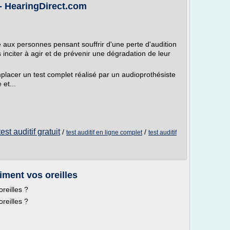
 - HearingDirect.com
e aux personnes pensant souffrir d'une perte d'audition
s inciter à agir et de prévenir une dégradation de leur
emplacer un test complet réalisé par un audioprothésiste
 et...
test auditif gratuit
/
/
test auditif en ligne complet
test auditif
aiment vos oreilles
oreilles ?
oreilles ?