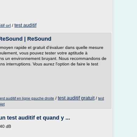
test auditif
tif orl
/
 | ReSound | ReSound
 moyen rapide et gratuit d'évaluer dans quelle mesure
eulement, vous pouvez tester votre aptitude à
dans un environnement bruyant. Nous recommandons de
ns interruptions. Vous aurez l'option de faire le test
test auditif gratuit
/
/
test auditif en ligne gauche droite
test
let
 test auditif et quand y ...
 40 dB