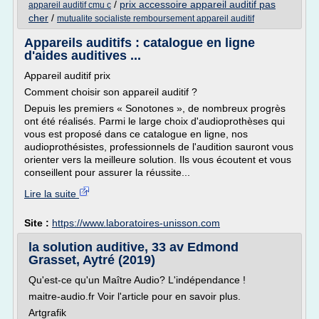
/
prix accessoire appareil auditif pas
appareil auditif cmu c
cher
/
mutualite socialiste remboursement appareil auditif
Appareils auditifs : catalogue en ligne
d'aides auditives ...
Appareil auditif prix
Comment choisir son appareil auditif ?
Depuis les premiers « Sonotones », de nombreux progrès
ont été réalisés. Parmi le large choix d'audioprothèses qui
vous est proposé dans ce catalogue en ligne, nos
audioprothésistes, professionnels de l'audition sauront vous
orienter vers la meilleure solution. Ils vous écoutent et vous
conseillent pour assurer la réussite...
Lire la suite
Site :
https://www.laboratoires-unisson.com
la solution auditive, 33 av Edmond
Grasset, Aytré (2019)
Qu'est-ce qu'un Maître Audio? L'indépendance !
maitre-audio.fr Voir l'article pour en savoir plus.
Artgrafik