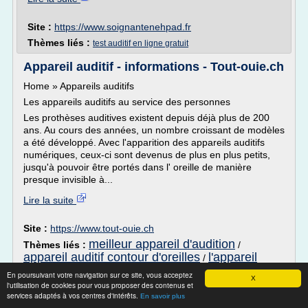
Site :
https://www.soignantenehpad.fr
Thèmes liés :
test auditif en ligne gratuit
Appareil auditif - informations - Tout-ouie.ch
Home » Appareils auditifs
Les appareils auditifs au service des personnes
Les prothèses auditives existent depuis déjà plus de 200
ans. Au cours des années, un nombre croissant de modèles
a été développé. Avec l'apparition des appareils auditifs
numériques, ceux-ci sont devenus de plus en plus petits,
jusqu'à pouvoir être portés dans l' oreille de manière
presque invisible à...
Lire la suite
Site :
https://www.tout-ouie.ch
meilleur appareil d'audition
Thèmes liés :
/
appareil auditif contour d'oreilles
l'appareil
/
auditif
appareil d'audition
magasin d'appareil
/
/
En poursuivant votre navigation sur ce site, vous acceptez
X
auditif
l'utilisation de cookies pour vous proposer des contenus et
services adaptés à vos centres d'intérêts.
En savoir plus
Code promo Audika audition : la livraison