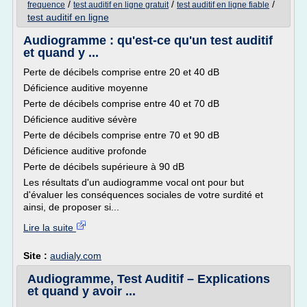
/
/
/
frequence
test auditif en ligne gratuit
test auditif en ligne fiable
test auditif en ligne
Audiogramme : qu'est-ce qu'un test auditif
et quand y ...
Perte de décibels comprise entre 20 et 40 dB
Déficience auditive moyenne
Perte de décibels comprise entre 40 et 70 dB
Déficience auditive sévère
Perte de décibels comprise entre 70 et 90 dB
Déficience auditive profonde
Perte de décibels supérieure à 90 dB
Les résultats d'un audiogramme vocal ont pour but
d'évaluer les conséquences sociales de votre surdité et
ainsi, de proposer si...
Lire la suite
Site :
audialy.com
Audiogramme, Test Auditif – Explications
et quand y avoir ...