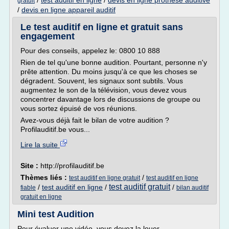
/
test auditif en ligne
/
devis en ligne prothese auditive
gratuit
/
devis en ligne appareil auditif
Le test auditif en ligne et gratuit sans
engagement
Pour des conseils, appelez le: 0800 10 888
Rien de tel qu'une bonne audition. Pourtant, personne n'y
prête attention. Du moins jusqu'à ce que les choses se
dégradent. Souvent, les signaux sont subtils. Vous
augmentez le son de la télévision, vous devez vous
concentrer davantage lors de discussions de groupe ou
vous sortez épuisé de vos réunions.
Avez-vous déjà fait le bilan de votre audition ?
Profilauditif.be vous...
Lire la suite
Site :
http://profilauditif.be
Thèmes liés :
/
test auditif en ligne gratuit
test auditif en ligne
test auditif gratuit
/
test auditif en ligne
/
/
fiable
bilan auditif
gratuit en ligne
Mini test Audition
Pour évaluer une vidéo, vous devez la louer.