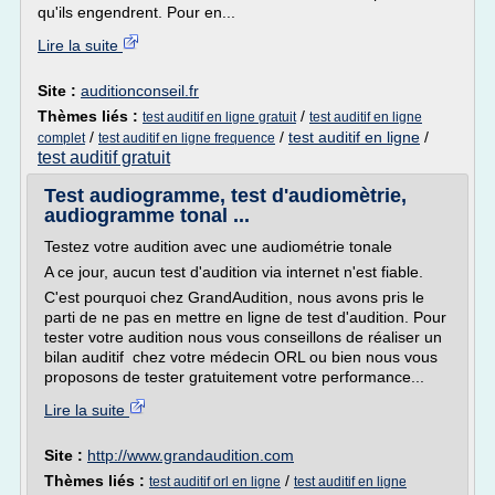
qu'ils engendrent. Pour en...
Lire la suite
Site :
auditionconseil.fr
Thèmes liés :
/
test auditif en ligne gratuit
test auditif en ligne
/
/
test auditif en ligne
/
complet
test auditif en ligne frequence
test auditif gratuit
Test audiogramme, test d'audiomètrie,
audiogramme tonal ...
Testez votre audition avec une audiométrie tonale
A ce jour, aucun test d'audition via internet n'est fiable.
C'est pourquoi chez GrandAudition, nous avons pris le
parti de ne pas en mettre en ligne de test d'audition. Pour
tester votre audition nous vous conseillons de réaliser un
bilan auditif chez votre médecin ORL ou bien nous vous
proposons de tester gratuitement votre performance...
Lire la suite
Site :
http://www.grandaudition.com
Thèmes liés :
/
test auditif orl en ligne
test auditif en ligne