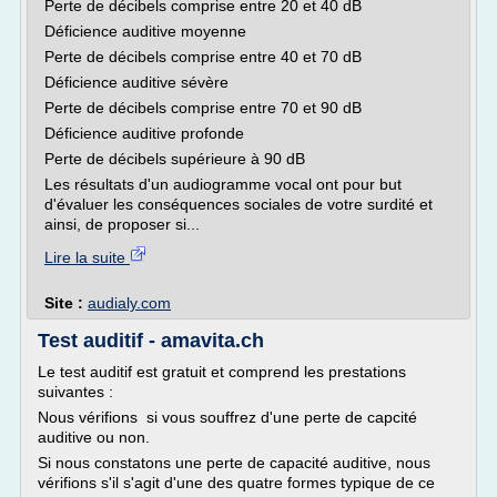
Perte de décibels comprise entre 20 et 40 dB
Déficience auditive moyenne
Perte de décibels comprise entre 40 et 70 dB
Déficience auditive sévère
Perte de décibels comprise entre 70 et 90 dB
Déficience auditive profonde
Perte de décibels supérieure à 90 dB
Les résultats d'un audiogramme vocal ont pour but
d'évaluer les conséquences sociales de votre surdité et
ainsi, de proposer si...
Lire la suite
Site :
audialy.com
Test auditif - amavita.ch
Le test auditif est gratuit et comprend les prestations
suivantes :
Nous vérifions si vous souffrez d'une perte de capcité
auditive ou non.
Si nous constatons une perte de capacité auditive, nous
vérifions s'il s'agit d'une des quatre formes typique de ce