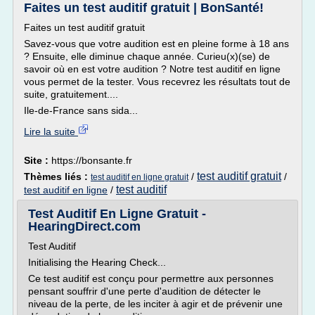
Faites un test auditif gratuit | BonSanté!
Faites un test auditif gratuit
Savez-vous que votre audition est en pleine forme à 18 ans
? Ensuite, elle diminue chaque année. Curieu(x)(se) de
savoir où en est votre audition ? Notre test auditif en ligne
vous permet de la tester. Vous recevrez les résultats tout de
suite, gratuitement....
Ile-de-France sans sida...
Lire la suite
Site :
https://bonsante.fr
test auditif gratuit
Thèmes liés :
/
/
test auditif en ligne gratuit
test auditif
test auditif en ligne
/
Test Auditif En Ligne Gratuit -
HearingDirect.com
Test Auditif
Initialising the Hearing Check...
Ce test auditif est conçu pour permettre aux personnes
pensant souffrir d'une perte d'audition de détecter le
niveau de la perte, de les inciter à agir et de prévenir une