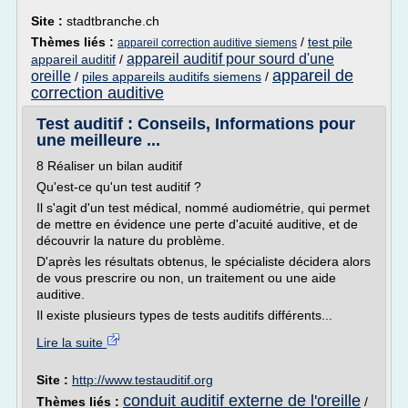
Site :
stadtbranche.ch
Thèmes liés :
/
test pile
appareil correction auditive siemens
appareil auditif pour sourd d'une
appareil auditif
/
appareil de
oreille
/
piles appareils auditifs siemens
/
correction auditive
Test auditif : Conseils, Informations pour
une meilleure ...
8 Réaliser un bilan auditif
Qu'est-ce qu'un test auditif ?
Il s'agit d'un test médical, nommé audiométrie, qui permet
de mettre en évidence une perte d'acuité auditive, et de
découvrir la nature du problème.
D'après les résultats obtenus, le spécialiste décidera alors
de vous prescrire ou non, un traitement ou une aide
auditive.
Il existe plusieurs types de tests auditifs différents...
Lire la suite
Site :
http://www.testauditif.org
conduit auditif externe de l'oreille
Thèmes liés :
/