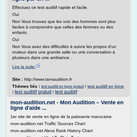
Effectuez ce test auditif rapide et facile.
Oui
Non Vous trouvez que les voix des hommes sont plus
faciles à comprendre que celles des femmes ou des
enfants.
Oui
Non Vous avez des difficultés à suivre les propos d'un
orateur dans une grande salle ou une conversation à
plusieurs dans une ambiance...
Lire la suite
Site :
http://www.tarnaudition.fr
Thèmes liés :
/
test auditif en ligne
test auditif en ligne gratuit
test auditif gratuit
test auditif
/
/
mon-audition.net - Mon Audition – Vente en
ligne d'aide ...
1er site de vente en ligne de la patisserie marocaine
mon-audition.net Traffic Sources Chart
mon-audition.net Alexa Rank History Chart