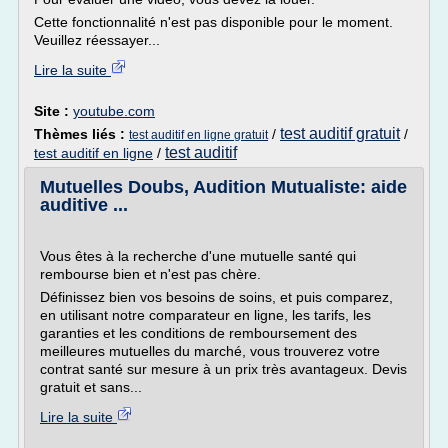
Cette fonctionnalité n'est pas disponible pour le moment.
Veuillez réessayer...
Lire la suite
Site :
youtube.com
test auditif gratuit
Thèmes liés :
/
/
test auditif en ligne gratuit
test auditif
test auditif en ligne
/
Mutuelles Doubs, Audition Mutualiste: aide
auditive ...
Vous êtes à la recherche d'une mutuelle santé qui
rembourse bien et n'est pas chère.
Définissez bien vos besoins de soins, et puis comparez,
en utilisant notre comparateur en ligne, les tarifs, les
garanties et les conditions de remboursement des
meilleures mutuelles du marché, vous trouverez votre
contrat santé sur mesure à un prix très avantageux. Devis
gratuit et sans...
Lire la suite