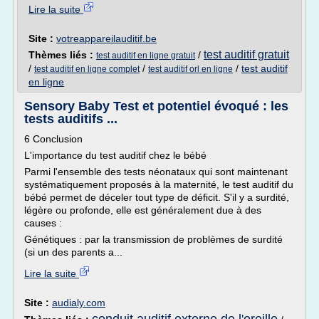
Lire la suite
Site :
votreappareilauditif.be
test auditif gratuit
Thèmes liés :
/
test auditif en ligne gratuit
/
/
/
test auditif
test auditif en ligne complet
test auditif orl en ligne
en ligne
Sensory Baby Test et potentiel évoqué : les
tests auditifs ...
6 Conclusion
L'importance du test auditif chez le bébé
Parmi l'ensemble des tests néonataux qui sont maintenant
systématiquement proposés à la maternité, le test auditif du
bébé permet de déceler tout type de déficit. S'il y a surdité,
légère ou profonde, elle est généralement due à des
causes :
Génétiques : par la transmission de problèmes de surdité
(si un des parents a...
Lire la suite
Site :
audialy.com