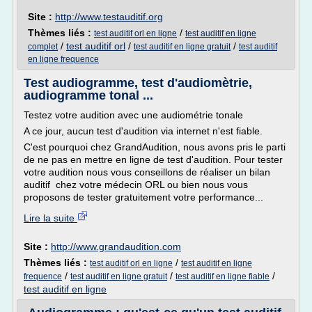
Site :
http://www.testauditif.org
Thèmes liés :
/
test auditif orl en ligne
test auditif en ligne
/
test auditif orl
/
/
complet
test auditif en ligne gratuit
test auditif
en ligne frequence
Test audiogramme, test d'audiomètrie,
audiogramme tonal ...
Testez votre audition avec une audiométrie tonale
A ce jour, aucun test d'audition via internet n'est fiable.
C'est pourquoi chez GrandAudition, nous avons pris le parti
de ne pas en mettre en ligne de test d'audition. Pour tester
votre audition nous vous conseillons de réaliser un bilan
auditif chez votre médecin ORL ou bien nous vous
proposons de tester gratuitement votre performance...
Lire la suite
Site :
http://www.grandaudition.com
Thèmes liés :
/
test auditif orl en ligne
test auditif en ligne
/
/
/
frequence
test auditif en ligne gratuit
test auditif en ligne fiable
test auditif en ligne