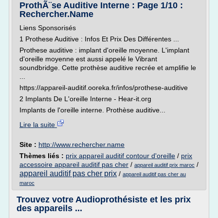
ProthÃ¨se Auditive Interne : Page 1/10 :
Rechercher.Name
Liens Sponsorisés
1 Prothese Auditive : Infos Et Prix Des Différentes ...
Prothese auditive : implant d'oreille moyenne. L'implant
d'oreille moyenne est aussi appelé le Vibrant
soundbridge. Cette prothèse auditive recrée et amplifie le
...
https://appareil-auditif.ooreka.fr/infos/prothese-auditive
2 Implants De L'oreille Interne - Hear-it.org
Implants de l'oreille interne. Prothèse auditive...
Lire la suite
Site :
http://www.rechercher.name
Thèmes liés :
prix appareil auditif contour d'oreille
/
prix
accessoire appareil auditif pas cher
/
/
appareil auditif prix maroc
appareil auditif pas cher prix
/
appareil auditif pas cher au
maroc
Trouvez votre Audioprothésiste et les prix
des appareils ...