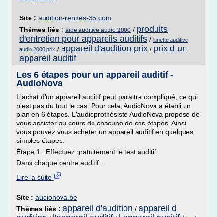
Site :
audition-rennes-35.com
produits
Thèmes liés :
/
aide auditive audio 2000
d'entretien pour appareils auditifs
/
lunette auditive
appareil d'audition prix
prix d un
/
/
audio 2000 prix
appareil auditif
Les 6 étapes pour un appareil auditif -
AudioNova
L'achat d'un appareil auditif peut paraitre compliqué, ce qui
n'est pas du tout le cas. Pour cela, AudioNova a établi un
plan en 6 étapes. L'audioprothésiste AudioNova propose de
vous assister au cours de chacune de ces étapes. Ainsi
vous pouvez vous acheter un appareil auditif en quelques
simples étapes.
Étape 1 : Effectuez gratuitement le test auditif
Dans chaque centre auditif...
Lire la suite
Site :
audionova.be
appareil d'audition
appareil d
Thèmes liés :
/