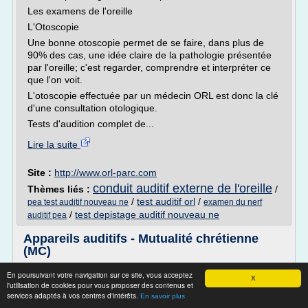
Les examens de l'oreille
L'Otoscopie
Une bonne otoscopie permet de se faire, dans plus de
90% des cas, une idée claire de la pathologie présentée
par l'oreille; c'est regarder, comprendre et interpréter ce
que l'on voit.
L'otoscopie effectuée par un médecin ORL est donc la clé
d'une consultation otologique.
Tests d'audition complet de...
Lire la suite
Site :
http://www.orl-parc.com
conduit auditif externe de l'oreille
Thèmes liés :
/
/
test auditif orl
/
pea test auditif nouveau ne
examen du nerf
/
test depistage auditif nouveau ne
auditif pea
Appareils auditifs - Mutualité chrétienne
(MC)
Quelles sont les conditions de remboursement d'un appareil
En poursuivant votre navigation sur ce site, vous acceptez
X
auditif ?
l'utilisation de cookies pour vous proposer des contenus et
services adaptés à vos centres d'intérêts.
En savoir plus
Sur base de la prescription du spécialiste (ORL), l'audicien