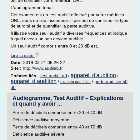
est de consulter votre médecin ORL.
L'audiogramme tonal
Cet examen est un test auditif effectué par votre médecin
ORL, dans un lieu insonorisé. Il permet de confirmer le type
de surdité et de quantifier la perte auditive.
Il illustre votre seuil auditif à diverses fréquences et indique
à quel niveau un son devient audible.
Un seuil auditif compris entre 0 et 20 dB est...
Lire la suite
Date:
2019-03-21 05:26:22
Site :
http://www.audilab.fr
appareil d'audition
Thèmes liés :
test auditif orl
/
/
appareil d audition
/
/
perte auditive 50
examen auditif orl
db
Audiogramme, Test Auditif – Explications
et quand y avoir ...
Perte de décibels comprise entre 20 et 40 dB
Déficience auditive moyenne
Perte de décibels comprise entre 40 et 70 dB
Déficience auditive sévère