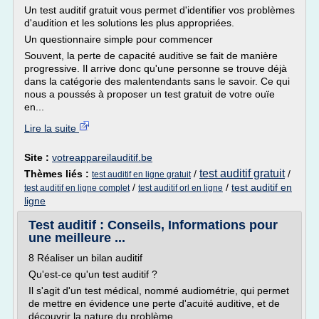
Un test auditif gratuit vous permet d'identifier vos problèmes
d'audition et les solutions les plus appropriées.
Un questionnaire simple pour commencer
Souvent, la perte de capacité auditive se fait de manière
progressive. Il arrive donc qu'une personne se trouve déjà
dans la catégorie des malentendants sans le savoir. Ce qui
nous a poussés à proposer un test gratuit de votre ouïe
en...
Lire la suite
Site :
votreappareilauditif.be
test auditif gratuit
Thèmes liés :
/
/
test auditif en ligne gratuit
/
/
test auditif en
test auditif en ligne complet
test auditif orl en ligne
ligne
Test auditif : Conseils, Informations pour
une meilleure ...
8 Réaliser un bilan auditif
Qu'est-ce qu'un test auditif ?
Il s'agit d'un test médical, nommé audiométrie, qui permet
de mettre en évidence une perte d'acuité auditive, et de
découvrir la nature du problème.