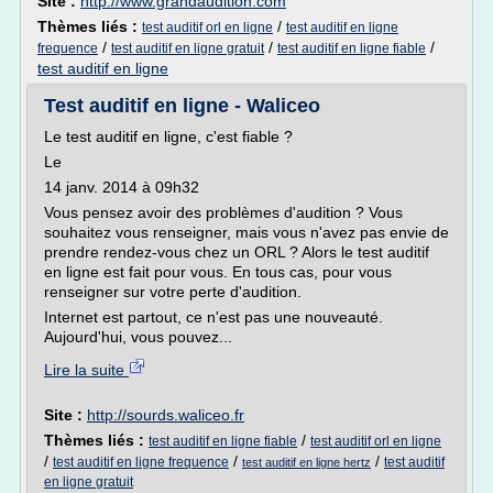
Site :
http://www.grandaudition.com
Thèmes liés :
/
test auditif orl en ligne
test auditif en ligne
/
/
/
frequence
test auditif en ligne gratuit
test auditif en ligne fiable
test auditif en ligne
Test auditif en ligne - Waliceo
Le test auditif en ligne, c'est fiable ?
Le
14 janv. 2014 à 09h32
Vous pensez avoir des problèmes d'audition ? Vous
souhaitez vous renseigner, mais vous n'avez pas envie de
prendre rendez-vous chez un ORL ? Alors le test auditif
en ligne est fait pour vous. En tous cas, pour vous
renseigner sur votre perte d'audition.
Internet est partout, ce n'est pas une nouveauté.
Aujourd'hui, vous pouvez...
Lire la suite
Site :
http://sourds.waliceo.fr
Thèmes liés :
/
test auditif en ligne fiable
test auditif orl en ligne
/
/
/
test auditif en ligne frequence
test auditif
test auditif en ligne hertz
en ligne gratuit