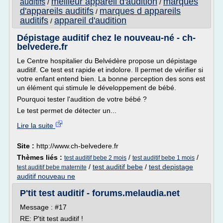
meilleur appareil d'audition
marques
auditifs
/
/
d'appareils auditifs
marques d appareils
/
auditifs
appareil d'audition
/
Dépistage auditif chez le nouveau-né - ch-
belvedere.fr
Le Centre hospitalier du Belvédère propose un dépistage
auditif. Ce test est rapide et indolore. Il permet de vérifier si
votre enfant entend bien. La bonne perception des sons est
un élément qui stimule le développement de bébé.
Pourquoi tester l'audition de votre bébé ?
Le test permet de détecter un...
Lire la suite
Site :
http://www.ch-belvedere.fr
Thèmes liés :
/
/
test auditif bebe 2 mois
test auditif bebe 1 mois
/
test auditif bebe
/
test depistage
test auditif bebe maternite
auditif nouveau ne
P'tit test auditif - forums.melaudia.net
Message : #17
RE: P'tit test auditif !