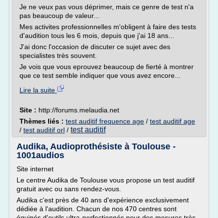
Je ne veux pas vous déprimer, mais ce genre de test n'a
pas beaucoup de valeur...
Mes activites professionnelles m'obligent à faire des tests
d'audition tous les 6 mois, depuis que j'ai 18 ans...
J'ai donc l'occasion de discuter ce sujet avec des
specialistes très souvent.
Je vois que vous eprouvez beaucoup de fierté à montrer
que ce test semble indiquer que vous avez encore...
Lire la suite
Site :
http://forums.melaudia.net
Thèmes liés :
test auditif frequence age
/
test auditif age
test auditif
/
test auditif orl
/
Audika, Audioprothésiste à Toulouse -
1001audios
Site internet
Le centre Audika de Toulouse vous propose un test auditif
gratuit avec ou sans rendez-vous.
Audika c'est près de 40 ans d'expérience exclusivement
dédiée à l'audition. Chacun de nos 470 centres sont
équipés d'outils ultra-perfectionnés pour des mesures très