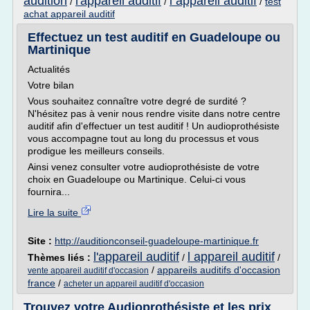
audition
l'appareil auditif
l appareil auditif
/
/
/
test
achat appareil auditif
Effectuez un test auditif en Guadeloupe ou
Martinique
Actualités
Votre bilan
Vous souhaitez connaître votre degré de surdité ?
N'hésitez pas à venir nous rendre visite dans notre centre
auditif afin d'effectuer un test auditif ! Un audioprothésiste
vous accompagne tout au long du processus et vous
prodigue les meilleurs conseils.
Ainsi venez consulter votre audioprothésiste de votre
choix en Guadeloupe ou Martinique. Celui-ci vous
fournira...
Lire la suite
Site :
http://auditionconseil-guadeloupe-martinique.fr
l'appareil auditif
l appareil auditif
Thèmes liés :
/
/
/
appareils auditifs d'occasion
vente appareil auditif d'occasion
france
/
acheter un appareil auditif d'occasion
Trouvez votre Audioprothésiste et les prix