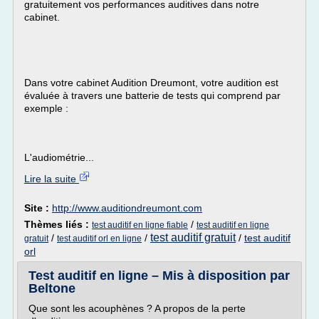
gratuitement vos performances auditives dans notre
cabinet.
Dans votre cabinet Audition Dreumont, votre audition est
évaluée à travers une batterie de tests qui comprend par
exemple :
L'audiométrie...
Lire la suite
Site :
http://www.auditiondreumont.com
Thèmes liés :
/
test auditif en ligne fiable
test auditif en ligne
test auditif gratuit
/
/
/
test auditif
gratuit
test auditif orl en ligne
orl
Test auditif en ligne – Mis à disposition par
Beltone
Que sont les acouphènes ? A propos de la perte