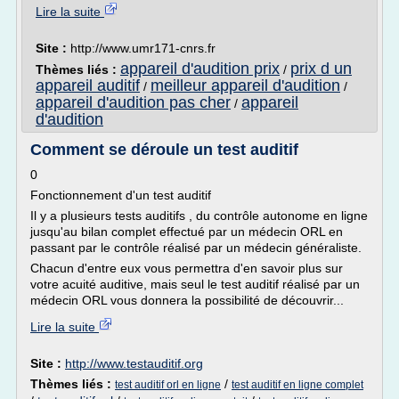
Lire la suite
Site :
http://www.umr171-cnrs.fr
appareil d'audition prix
prix d un
Thèmes liés :
/
appareil auditif
meilleur appareil d'audition
/
/
appareil d'audition pas cher
appareil
/
d'audition
Comment se déroule un test auditif
0
Fonctionnement d'un test auditif
Il y a plusieurs tests auditifs , du contrôle autonome en ligne
jusqu'au bilan complet effectué par un médecin ORL en
passant par le contrôle réalisé par un médecin généraliste.
Chacun d'entre eux vous permettra d'en savoir plus sur
votre acuité auditive, mais seul le test auditif réalisé par un
médecin ORL vous donnera la possibilité de découvrir...
Lire la suite
Site :
http://www.testauditif.org
Thèmes liés :
/
test auditif orl en ligne
test auditif en ligne complet