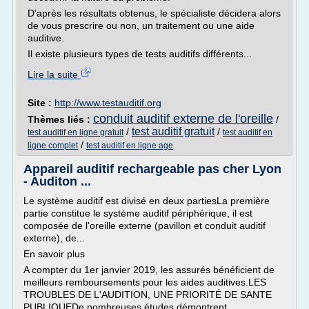
D'après les résultats obtenus, le spécialiste décidera alors
de vous prescrire ou non, un traitement ou une aide
auditive.
Il existe plusieurs types de tests auditifs différents...
Lire la suite
Site :
http://www.testauditif.org
conduit auditif externe de l'oreille
Thèmes liés :
/
test auditif gratuit
/
/
test auditif en ligne gratuit
test auditif en
/
ligne complet
test auditif en ligne age
Appareil auditif rechargeable pas cher Lyon
- Auditon ...
Le système auditif est divisé en deux partiesLa première
partie constitue le système auditif périphérique, il est
composée de l'oreille externe (pavillon et conduit auditif
externe), de...
En savoir plus
A compter du 1er janvier 2019, les assurés bénéficient de
meilleurs remboursements pour les aides auditives.LES
TROUBLES DE L'AUDITION, UNE PRIORITÉ DE SANTE
PUBLIQUEDe nombreuses études démontrent...