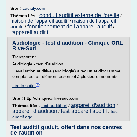
Site :
audialy.com
conduit auditif externe de l'oreille
Thèmes liés :
/
maison de l'appareil auditif
maison de l appareil
/
fonctionnement de l'appareil auditif
auditif
/
/
l'appareil auditif
Audiologie - test d’audition - Clinique ORL
Rive-Sud
Transparent
Audiologie - test d'audition
L'évaluation auditive (audiologie) avec un audiogramme
complet est un élément essentiel à plusieurs moments...
Lire la suite
Site :
http://cliniqueorlrivesud.com
appareil d'audition
Thèmes liés :
test auditif orl
/
/
appareil d audition
test appareil auditif
/
/
test
auditif age
Test auditif gratuit, offert dans nos centres
de l'audition