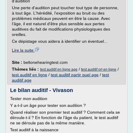
d'audition
Une perte d'audition peut toucher tout type de personne,
à tout âge. L'hérédité, l'exposition au bruit ou des
problèmes médicaux peuvent en être la cause. Avec
l'âge, il est naturel d'être plus sensible aux pertes
auditives du fait de modifications physiologiques des
oreilles.
Ce dépistage vous aidera à identifier un éventuel...
Lire la suite
Site :
beltonehearingtest.com
Thèmes liés :
/
/
test auditif en ligne age
test auditif orl en ligne
test auditif en ligne
/
test auditif partir quel age
/
test
auditif age
Le bilan auditif - Vivason
Tester mon audition
Y a-t-il un âge pour tester son audition ?
Quand réaliser son premier test auditif ? Comment cela se
déroule-t-il ? En fonction de l'âge du patient, le test auditif
ne se déroule pas de la même manière.
Test auditif à la naissance