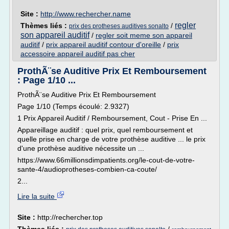
Site :
http://www.rechercher.name
regler
Thèmes liés :
/
prix des protheses auditives sonalto
son appareil auditif
/
regler soit meme son appareil
auditif
/
prix appareil auditif contour d'oreille
/
prix
accessoire appareil auditif pas cher
ProthÃ¨se Auditive Prix Et Remboursement
: Page 1/10 ...
ProthÃ¨se Auditive Prix Et Remboursement
Page 1/10 (Temps écoulé: 2.9327)
1 Prix Appareil Auditif / Remboursement, Cout - Prise En ...
Appareillage auditif : quel prix, quel remboursement et
quelle prise en charge de votre prothèse auditive ... le prix
d'une prothèse auditive nécessite un ...
https://www.66millionsdimpatients.org/le-cout-de-votre-
sante-4/audioprotheses-combien-ca-coute/
2...
Lire la suite
Site :
http://rechercher.top