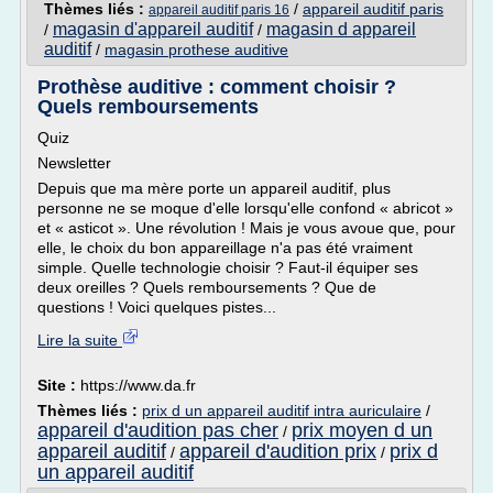
Thèmes liés :
/
appareil auditif paris
appareil auditif paris 16
magasin d'appareil auditif
magasin d appareil
/
/
auditif
/
magasin prothese auditive
Prothèse auditive : comment choisir ?
Quels remboursements
Quiz
Newsletter
Depuis que ma mère porte un appareil auditif, plus
personne ne se moque d'elle lorsqu'elle confond « abricot »
et « asticot ». Une révolution ! Mais je vous avoue que, pour
elle, le choix du bon appareillage n'a pas été vraiment
simple. Quelle technologie choisir ? Faut-il équiper ses
deux oreilles ? Quels remboursements ? Que de
questions ! Voici quelques pistes...
Lire la suite
Site :
https://www.da.fr
Thèmes liés :
prix d un appareil auditif intra auriculaire
/
appareil d'audition pas cher
prix moyen d un
/
appareil auditif
appareil d'audition prix
prix d
/
/
un appareil auditif