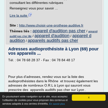
consultant les différentes rubriques
Renseignez vous pour savoir ...
Lire la suite
Site :
http://www.choisir-une-prothese-auditive.fr
appareil d'audition pas cher
Thèmes liés :
/
appareil
appareil d'audition
appareil d
/
/
auditif pas cher lille
audition
appareils auditifs pas cher
/
Adresses audioprothésiste à Lyon (69) pour
vos appareils ...
Tél. : 04 78 68 28 37 - Fax : 04 78 84 48 17
Pour plus d'adresses, rendez vous sur la liste des
audioprothésistes dans le Rhône et trouvez également les
adresses de nombreux O.R.L à Lyon qui sauront vous
prescrire des appareils auditifs pas cher sur Lyon .
En poursuivant votre navigation sur ce site, vous acceptez
X
l'utilisation de cookies pour vous proposer des contenus et
Continuez à vous informer sur les appareils auditifs en
services adaptés à vos centres d'intérêts.
En savoir plus
consultant les différentes rubriques