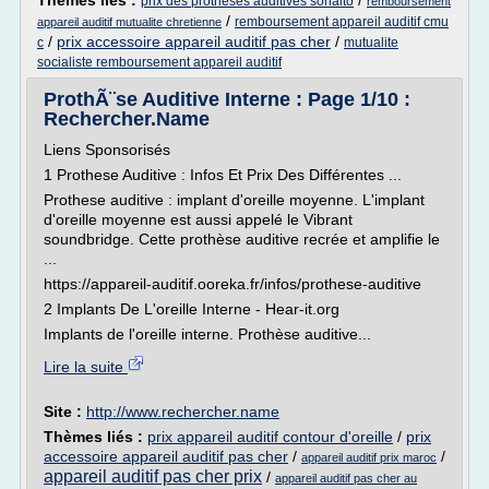
Thèmes liés :
/
prix des protheses auditives sonalto
remboursement
/
remboursement appareil auditif cmu
appareil auditif mutualite chretienne
/
prix accessoire appareil auditif pas cher
/
c
mutualite
socialiste remboursement appareil auditif
ProthÃ¨se Auditive Interne : Page 1/10 :
Rechercher.Name
Liens Sponsorisés
1 Prothese Auditive : Infos Et Prix Des Différentes ...
Prothese auditive : implant d'oreille moyenne. L'implant
d'oreille moyenne est aussi appelé le Vibrant
soundbridge. Cette prothèse auditive recrée et amplifie le
...
https://appareil-auditif.ooreka.fr/infos/prothese-auditive
2 Implants De L'oreille Interne - Hear-it.org
Implants de l'oreille interne. Prothèse auditive...
Lire la suite
Site :
http://www.rechercher.name
Thèmes liés :
prix appareil auditif contour d'oreille
/
prix
accessoire appareil auditif pas cher
/
/
appareil auditif prix maroc
appareil auditif pas cher prix
/
appareil auditif pas cher au