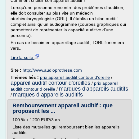
Comment choisir son appareil auditif ?
Lorsqu'une personne rencontre des problèmes d'audition,
elle doit consulter au plus vite un médecin
otorhinolaryngologiste (ORL). Il établira un bilan auditif
complet ainsi qu'un audiogramme (courbes graphiques qui
permettent de représenter la capacité auditive d'une
personne).
En cas de besoin en appareillage auditif , l'ORL l'orientera
vers...
Lire la suite
Site :
http://www.audioprothese.com
Thèmes liés :
prix appareil auditif contour d'oreille
/
appareil auditif contour d'oreilles
/
prix appareil
marques d'appareils auditifs
auditif contour d oreille
/
marques d appareils auditifs
/
Remboursement appareil auditif : que
proposent les ...
100 % + 1200 EUR/3 an
Liste des mutuelles qui remboursent bien les appareils
auditifs