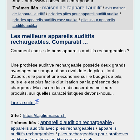
Site :
http://www.convention-entreprise.fr
maison de l'appareil auditif
Thèmes liés :
/
avis maison
/
/
de l'appareil auditif
prix des piles pour appareil auditif audika
/
prix des appareils auditifs chez audika
piles pour appareils
auditifs audika
Les meilleurs appareils auditifs
rechargeables. Comparatif ...
Comment choisir de bons appareils auditifs rechargeables ?
Une prothèse auditive rechargeable possède deux grands
avantages par rapport à son rival doté de piles : tout
d'abord, elle permet une économie sur le budget de pile,
puis elle est plus facile d'utilisation par la présence des
chargeurs. Mais si on désire disposer des meilleurs
produits, sur quelles caractéristiques devons-nous...
Lire la suite
Site :
https://lajoliemaison.fr
appareil d'audition rechargeable
Thèmes liés :
/
appareils auditifs avec piles rechargeables
/
appareils
auditifs rechargeables
/
piles rechargeables pour protheses
auditives
/
prothese auditive rechargeable