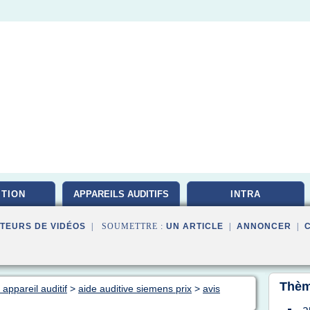
ITION
APPAREILS AUDITIFS
INTRA
TEURS DE VIDÉOS
| SOUMETTRE :
UN ARTICLE
|
ANNONCER
|
Thèm
appareil auditif
>
aide auditive siemens prix
>
avis
a