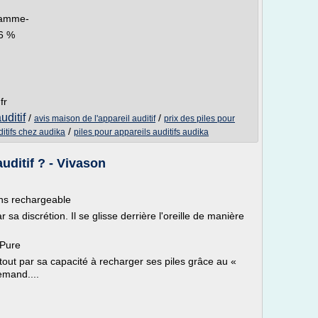
/gamme-
96 %
fr
uditif
/
/
avis maison de l'appareil auditif
prix des piles pour
/
ditifs chez audika
piles pour appareils auditifs audika
auditif ? - Vivason
ens rechargeable
 sa discrétion. Il se glisse derrière l'oreille de manière
 Pure
rtout par sa capacité à recharger ses piles grâce au «
emand....