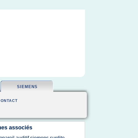
SIEMENS
CONTACT
es associés
ppareil auditif siemens surdite