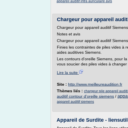
appareil auditif intra auriculaire avis
Chargeur pour appareil auditi
Chargeur pour appareil auditif Siemens
Notes et avis
Chargeur pour appareil auditif Siemens
Finies les contraintes de piles vides à
aides auditives Siemens.
Les contours d'oreille Siemens, pour la
vous soucier des piles vides à changer 
Lire la suite
Site :
http://www.meilleureaudition.fr
Thèmes liés :
chargeur pile appareil audit
appar
auditif contour d'oreille siemens
/
appareil auditif siemens
Appareil de Surdite - liensutil