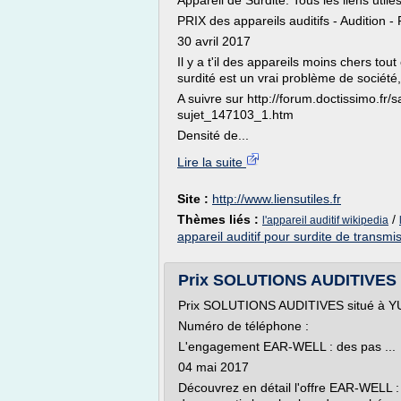
Appareil de Surdite: Tous les liens utile
PRIX des appareils auditifs - Audition
30 avril 2017
Il y a t'il des appareils moins chers tou
surdité est un vrai problème de société, 
A suivre sur http://forum.doctissimo.fr/s
sujet_147103_1.htm
Densité de...
Lire la suite
Site :
http://www.liensutiles.fr
Thèmes liés :
/
l'appareil auditif wikipedia
appareil auditif pour surdite de transmi
Prix SOLUTIONS AUDITIVES à 
Prix SOLUTIONS AUDITIVES situé à 
Numéro de téléphone :
L'engagement EAR-WELL : des pas ...
04 mai 2017
Découvrez en détail l'offre EAR-WELL 