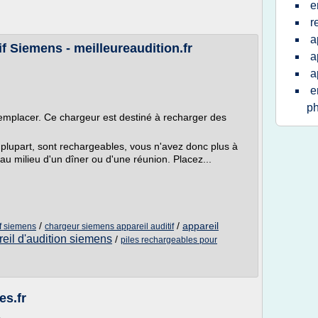
e
r
a
f Siemens - meilleureaudition.fr
a
a
e
p
 remplacer. Ce chargeur est destiné à recharger des
 plupart, sont rechargeables, vous n'avez donc plus à
au milieu d'un dîner ou d'une réunion. Placez...
/
/
appareil
if siemens
chargeur siemens appareil auditif
eil d'audition siemens
/
piles rechargeables pour
es.fr