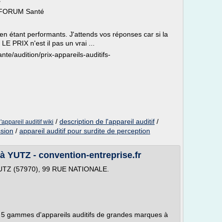
s
 - FORUM Santé
t en étant performants. J'attends vos réponses car si la
LE PRIX n'est il pas un vrai ...
ante/audition/prix-appareils-auditifs-
/
description de l'appareil auditif
/
l'appareil auditif wiki
ssion
/
appareil auditif pour surdite de perception
YUTZ - convention-entreprise.fr
YUTZ (57970), 99 RUE NATIONALE.
: 5 gammes d'appareils auditifs de grandes marques à