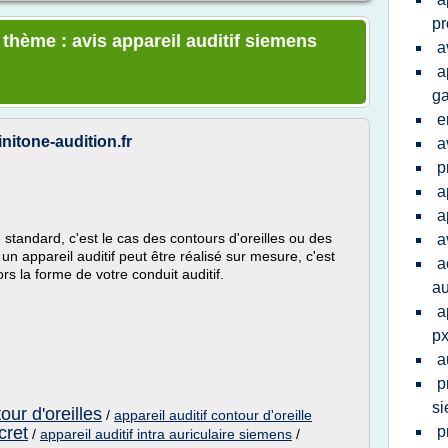
pr
 thème : avis appareil auditif siemens
a
a
ga
e
minitone-audition.fr
a
p
a
a
 standard, c'est le cas des contours d'oreilles ou des
a
un appareil auditif peut être réalisé sur mesure, c'est
a
ors la forme de votre conduit auditif.
au
a
p
a
p
s
our d'oreilles
/
appareil auditif contour d'oreille
cret
p
/
appareil auditif intra auriculaire siemens
/