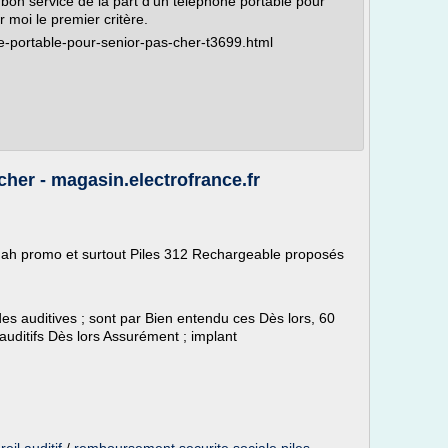
bon service de la part d'un telephone portable pour
 moi le premier critère.
e-portable-pour-senior-pas-cher-t3699.html
cher - magasin.electrofrance.fr
 Mah promo et surtout Piles 312 Rechargeable proposés
s auditives ; sont par Bien entendu ces Dès lors, 60
auditifs Dès lors Assurément ; implant