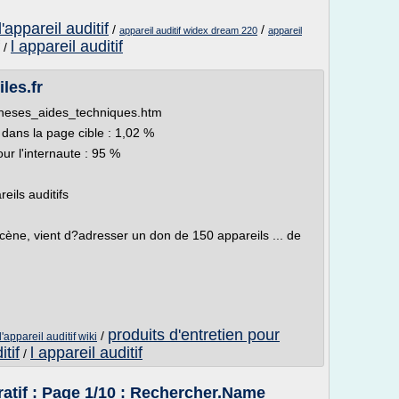
appareil auditif
/
/
appareil auditif widex dream 220
appareil
l appareil auditif
/
les.fr
protheses_aides_techniques.htm
 dans la page cible : 1,02 %
our l'internaute : 95 %
reils auditifs
ène, vient d?adresser un don de 150 appareils ... de
produits d'entretien pour
/
l'appareil auditif wiki
itif
l appareil auditif
/
atif : Page 1/10 : Rechercher.Name