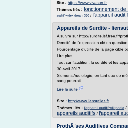
Site :
https://www.vivason.fr
fonctionnement de l'
Thèmes liés :
l'appareil auditif
/
auditif widex dream 330
Appareils de Surdite - liensuti
A suivre sur http://surdite.lsf.free.fr/
Densité de l'expression clé en question
Pourcentage d'utilité de la page cible p
Lire plus :
Tout sur l'audition, la surdité et les appa
30 avril 2017
Siemens Audiologie, en tant que de méc
sang pourrait...
Lire la suite
Site :
http://www.liensutiles.fr
Thèmes liés :
/
l'appareil auditif wikipedia
appareils auditifs
l'appareil aud
/
ProthÃ¨ses Auditives Compar