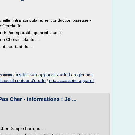
oreille, intra auriculaire, en conduction osseuse -
r Ooreka.fr
endre/comparatif_appareil_auditif
en Choisir - Santé ...
ont pourtant de...
regler son appareil auditif
/
/
regler soit
 sonalto
l auditif contour d'oreille
/
prix accessoire appareil
s Cher - informations : Je ...
her: Simple Basique ...