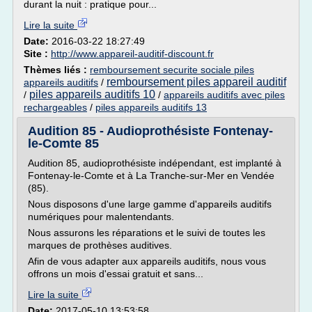
durant la nuit : pratique pour...
Lire la suite
Date:
2016-03-22 18:27:49
Site :
http://www.appareil-auditif-discount.fr
Thèmes liés :
remboursement securite sociale piles
remboursement piles appareil auditif
appareils auditifs
/
piles appareils auditifs 10
/
/
appareils auditifs avec piles
rechargeables
/
piles appareils auditifs 13
Audition 85 - Audioprothésiste Fontenay-
le-Comte 85
Audition 85, audioprothésiste indépendant, est implanté à
Fontenay-le-Comte et à La Tranche-sur-Mer en Vendée
(85).
Nous disposons d'une large gamme d'appareils auditifs
numériques pour malentendants.
Nous assurons les réparations et le suivi de toutes les
marques de prothèses auditives.
Afin de vous adapter aux appareils auditifs, nous vous
offrons un mois d'essai gratuit et sans...
Lire la suite
Date:
2017-05-10 13:53:58