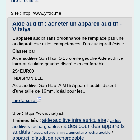
Lire la suite
Site :
http://www.yifdq.me
Aide auditif : acheter un appareil auditif -
Vitalya
L'appareil auditif sans ordonnance ne remplace pas une
audioprothèse ni les compétences d'un audioprothésiste.
Classer par
Aide auditive Son Haut SI15 oreille gauche Aide auditive
intra-auriculaire gauche discrète et confortable...
294EUR00
INDISPONIBLE
Aide auditive Son Haut AIM15 Appareil auditif discrèt
d'une taille de 16mm, idéal pour les...
Lire la suite
Site :
https://www.vitalya.fr
aide auditive intra auriculaire
Thèmes liés :
/
aides
aides pour des appareils
auditives rechargeables
/
auditifs
/
/
appareil auditif intra auriculaire rechargeable
appareil d'audition rechargeable