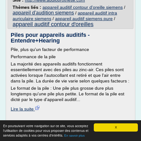
Site :
http://www.audioprothese.com
Thèmes liés :
appareil auditif contour d'oreille siemens
/
appareil d'audition siemens
/
appareil auditif intra
auriculaire siemens
/
appareil auditif siemens pure
/
appareil auditif contour d'oreilles
Piles pour appareils auditifs -
Entendre+Hearing
Pile, plus qu'un facteur de performance
Performance de la pile
La majorité des appareils auditifs fonctionnent
essentiellement avec des piles au zinc-air. Ces piles sont
activées lorsque l'autocollant est retiré et que l'air entre
dans la pile. La durée de vie varie selon quelques facteurs :
Le format de la pile : Une pile plus grosse dure plus
longtemps qu'une pile plus petite. Le format de la pile est
dicté par le type d'appareil auditif...
Lire la suite
Site :
entendreplushearing.com
En poursuivant votre navigation sur ce site, vous acceptez
X
Thèmes liés :
piles pour appareils auditifs entendre
/
l'utilisation de cookies pour vous proposer des contenus et
piles
appareils auditifs avec piles rechargeables
/
services adaptés à vos centres d'intérêts.
En savoir plus
appareils auditifs
appareil d'audition rechargeable