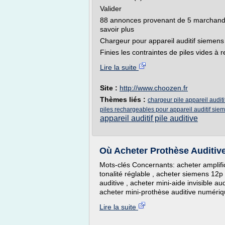
Valider
88 annonces provenant de 5 marchands r
savoir plus
Chargeur pour appareil auditif siemens
Finies les contraintes de piles vides à 
Lire la suite
Site :
http://www.choozen.fr
Thèmes liés :
chargeur pile appareil audit
piles rechargeables pour appareil auditif sie
appareil auditif pile auditive
Où Acheter Prothèse Auditive 
Mots-clés Concernants: acheter amplifica
tonalité réglable , acheter siemens 12p 
auditive , acheter mini-aide invisible aud
acheter mini-prothèse auditive numériqu
Lire la suite