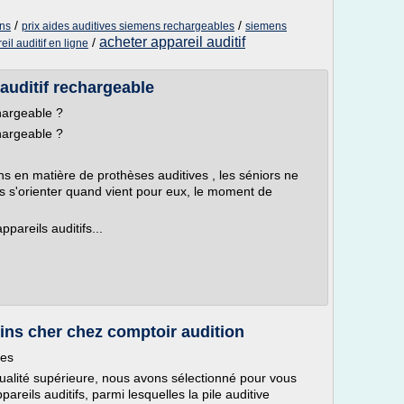
/
/
ens
prix aides auditives siemens rechargeables
siemens
acheter appareil auditif
/
il auditif en ligne
auditif rechargeable
chargeable ?
chargeable ?
s en matière de prothèses auditives , les séniors ne
ls s'orienter quand vient pour eux, le moment de
areils auditifs...
oins cher chez comptoir audition
ves
 qualité supérieure, nous avons sélectionné pour vous
areils auditifs, parmi lesquelles la pile auditive