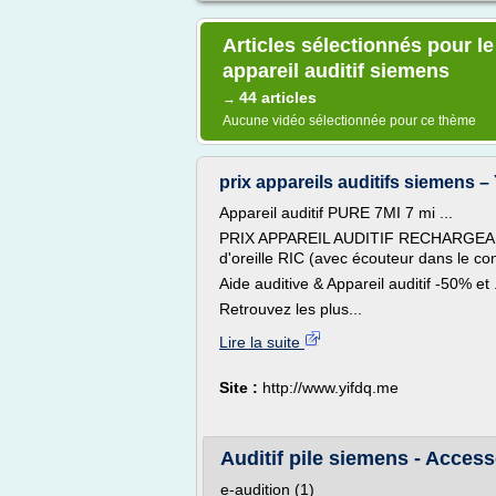
Articles sélectionnés pour l
appareil auditif siemens
44 articles
→
Aucune vidéo sélectionnée pour ce thème
prix appareils auditifs siemens – 
Appareil auditif PURE 7MI 7 mi ...
PRIX APPAREIL AUDITIF RECHARGEABL
d'oreille RIC (avec écouteur dans le con
Aide auditive & Appareil auditif -50% et .
Retrouvez les plus...
Lire la suite
Site :
http://www.yifdq.me
Auditif pile siemens - Accesso
e-audition (1)