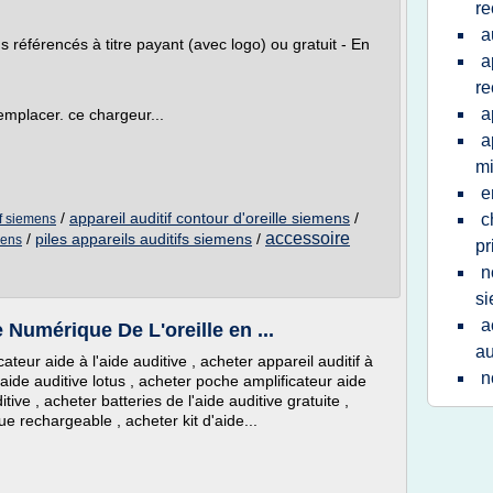
re
a
éférencés à titre payant (avec logo) ou gratuit - En
a
re
a
remplacer. ce chargeur...
a
m
e
/
appareil auditif contour d'oreille siemens
/
c
if siemens
accessoire
/
piles appareils auditifs siemens
/
mens
pr
n
s
a
Numérique De L'oreille en ...
au
teur aide à l'aide auditive , acheter appareil auditif à
n
aide auditive lotus , acheter poche amplificateur aide
itive , acheter batteries de l'aide auditive gratuite ,
e rechargeable , acheter kit d'aide...