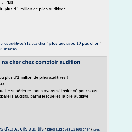
... Plus
 plus d'1 million de piles auditives !
/
/
piles auditives 10 pas cher
/
piles auditives 312 pas cher
 13 siemens
oins cher chez comptoir audition
 plus d'1 million de piles auditives !
ves
 qualité supérieure, nous avons sélectionné pour vous
areils auditifs, parmi lesquelles la pile auditive
. ...
s d'appareils auditifs
/
/
piles auditives 13 pas cher
piles