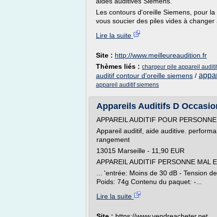
aides auditives Siemens.
Les contours d'oreille Siemens, pour la
vous soucier des piles vides à changer 
Lire la suite
Site :
http://www.meilleureaudition.fr
Thèmes liés :
chargeur pile appareil audit
appar
auditif contour d'oreille siemens
/
appareil auditif siemens
Appareils Auditifs D Occasi
APPAREIL AUDITIF POUR PERSONNE 
Appareil auditif, aide auditive. perform
rangement
13015 Marseille - 11,90 EUR
APPAREIL AUDITIF PERSONNE MAL
... 'entrée: Moins de 30 dB - Tension d
Poids: 74g Contenu du paquet: -...
Lire la suite
Site :
https://www.vendreacheter.net