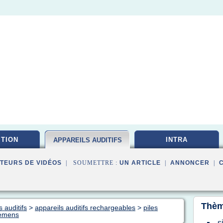
ITION
INTRA
APPAREILS AUDITIFS
TEURS DE VIDÉOS
| SOUMETTRE :
UN ARTICLE
|
ANNONCER
|
Thèm
 auditifs
>
appareils auditifs rechargeables
>
piles
iemens
s