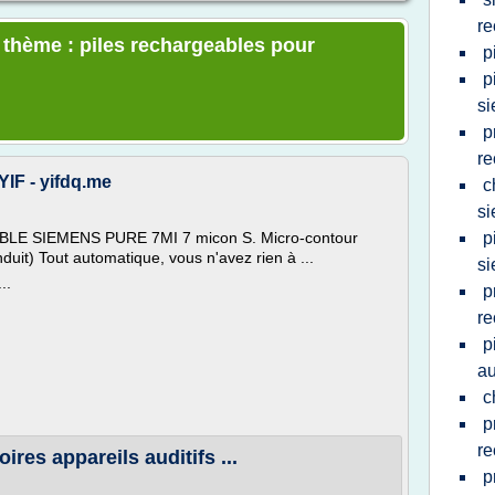
re
e thème : piles rechargeables pour
p
p
s
p
re
YIF - yifdq.me
c
s
E SIEMENS PURE 7MI 7 micon S. Micro-contour
p
duit) Tout automatique, vous n'avez rien à ...
s
..
p
re
p
au
c
p
re
ires appareils auditifs ...
p