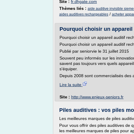
Site :
fr.dhgate.com
Thèmes liés :
aide auditive invisible siem
/
aides auditives rechargeables
acheter appare
Pourquoi choisir un appareil 
Pourquoi choisir un appareil auditif re
Pourquoi choisir un appareil auditif re
Publié par seniorvie le 31 juillet 2015
Souvent peu informés sur les innovation
savent pas toujours vers quels apparei
s'équiper.
Depuis 2008 sont commercialisés des app
Lire la suite
Site :
http://www.enjeux-seniors.fr
Piles auditives : vos piles m
Les meilleures marques de piles auditi
Pour vous offrir des piles auditives de
les meilleures marques de piles pour app