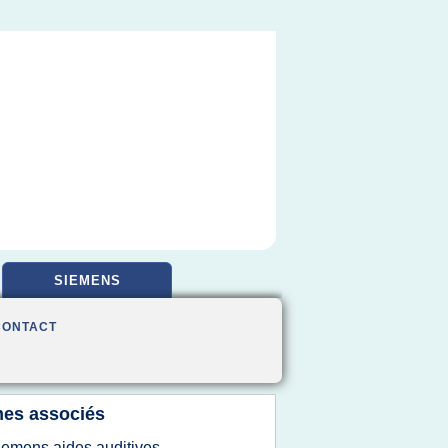
SIEMENS
CONTACT
es associés
iemens aides auditives