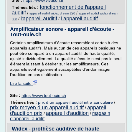
Site :
https://www.vivason.fr
fonctionnement de l'appareil
Thèmes liés :
auditif
/
/
appareil auditif widex dream 220
appareil auditif widex dream
l'appareil auditif
l appareil auditif
/
/
330
Amplificateur sonore - appareil d'écoute -
Tout-ouie.ch
Certains amplificateurs d'écoute ressemblent certes à des
appareils auditifs. Mais aucun de ces appareils basiques ne
peut être comparé à un appareil auditif de haute qualité,
ajusté individuellement. La qualité d'écoute n'est pas le seul
élément laissant à désirer sur les amplificateurs. Ces
appareils sont également susceptibles d'endommager
l'audition en cas d'utilisation...
Lire la suite
Site :
https://www.tout-ouie.ch
Thèmes liés :
prix d un appareil auditif intra auriculaire
/
prix moyen d un appareil auditif
appareil
/
d'audition prix
appareil d'audition
magasin
/
/
d'appareil auditif
Widex - prothèse auditive de haute