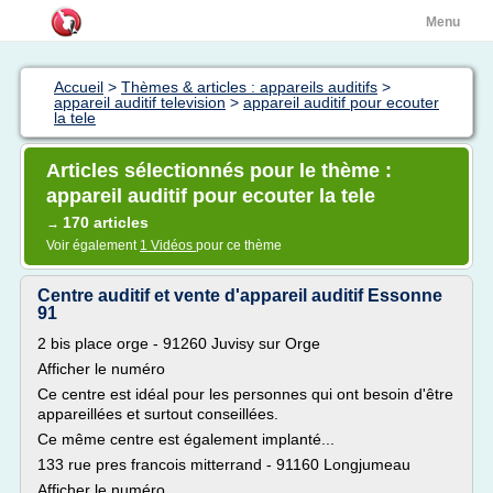
Menu
Accueil
>
Thèmes & articles : appareils auditifs
>
appareil auditif television
>
appareil auditif pour ecouter
la tele
Articles sélectionnés pour le thème :
appareil auditif pour ecouter la tele
170 articles
→
Voir également
1 Vidéos
pour ce thème
Centre auditif et vente d'appareil auditif Essonne
91
2 bis place orge - 91260 Juvisy sur Orge
Afficher le numéro
Ce centre est idéal pour les personnes qui ont besoin d'être
appareillées et surtout conseillées.
Ce même centre est également implanté...
133 rue pres francois mitterrand - 91160 Longjumeau
Afficher le numéro