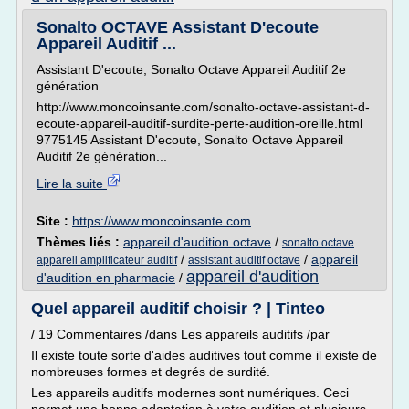
Sonalto OCTAVE Assistant D'ecoute
Appareil Auditif ...
Assistant D'ecoute, Sonalto Octave Appareil Auditif 2e
génération
http://www.moncoinsante.com/sonalto-octave-assistant-d-
ecoute-appareil-auditif-surdite-perte-audition-oreille.html
9775145 Assistant D'ecoute, Sonalto Octave Appareil
Auditif 2e génération...
Lire la suite
Site :
https://www.moncoinsante.com
Thèmes liés :
appareil d'audition octave
/
sonalto octave
/
/
appareil
appareil amplificateur auditif
assistant auditif octave
appareil d'audition
d'audition en pharmacie
/
Quel appareil auditif choisir ? | Tinteo
/ 19 Commentaires /dans Les appareils auditifs /par
Il existe toute sorte d'aides auditives tout comme il existe de
nombreuses formes et degrés de surdité.
Les appareils auditifs modernes sont numériques. Ceci