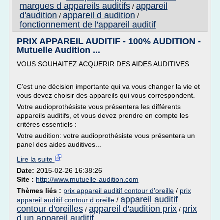
marques d appareils auditifs
appareil
/
d'audition
appareil d audition
/
/
fonctionnement de l'appareil auditif
PRIX APPAREIL AUDITIF - 100% AUDITION -
Mutuelle Audition ...
VOUS SOUHAITEZ ACQUERIR DES AIDES AUDITIVES
C'est une décision importante qui va vous changer la vie et
vous devez choisir des appareils qui vous correspondent.
Votre audioprothésiste vous présentera les différents
appareils auditifs, et vous devez prendre en compte les
critères essentiels :
Votre audition: votre audioprothésiste vous présentera un
panel des aides auditives...
Lire la suite
Date:
2015-02-26 16:38:26
Site :
http://www.mutuelle-audition.com
Thèmes liés :
prix appareil auditif contour d'oreille
/
prix
appareil auditif
appareil auditif contour d oreille
/
contour d'oreilles
appareil d'audition prix
prix
/
/
d un appareil auditif