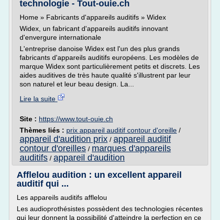
technologie - Tout-ouie.ch
Home » Fabricants d'appareils auditifs » Widex
Widex, un fabricant d'appareils auditifs innovant
d'envergure internationale
L'entreprise danoise Widex est l'un des plus grands
fabricants d'appareils auditifs européens. Les modèles de
marque Widex sont particulièrement petits et discrets. Les
aides auditives de très haute qualité s'illustrent par leur
son naturel et leur beau design. La...
Lire la suite
Site :
https://www.tout-ouie.ch
Thèmes liés :
prix appareil auditif contour d'oreille
/
appareil d'audition prix
appareil auditif
/
contour d'oreilles
marques d'appareils
/
auditifs
appareil d'audition
/
Afflelou audition : un excellent appareil
auditif qui ...
Les appareils auditifs afflelou
Les audioprothésistes possèdent des technologies récentes
qui leur donnent la possibilité d'atteindre la perfection en ce