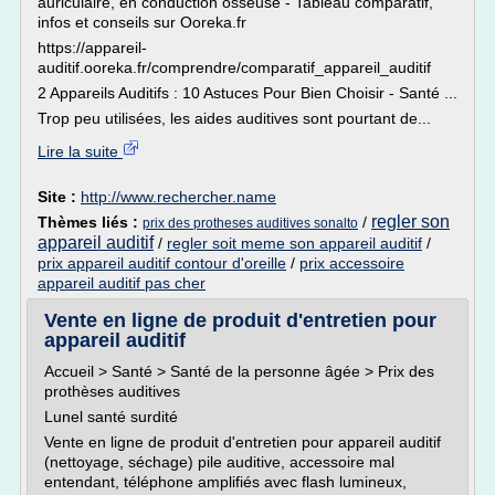
auriculaire, en conduction osseuse - Tableau comparatif,
infos et conseils sur Ooreka.fr
https://appareil-
auditif.ooreka.fr/comprendre/comparatif_appareil_auditif
2 Appareils Auditifs : 10 Astuces Pour Bien Choisir - Santé ...
Trop peu utilisées, les aides auditives sont pourtant de...
Lire la suite
Site :
http://www.rechercher.name
regler son
Thèmes liés :
/
prix des protheses auditives sonalto
appareil auditif
/
regler soit meme son appareil auditif
/
prix appareil auditif contour d'oreille
/
prix accessoire
appareil auditif pas cher
Vente en ligne de produit d'entretien pour
appareil auditif
Accueil > Santé > Santé de la personne âgée > Prix des
prothèses auditives
Lunel santé surdité
Vente en ligne de produit d'entretien pour appareil auditif
(nettoyage, séchage) pile auditive, accessoire mal
entendant, téléphone amplifiés avec flash lumineux,