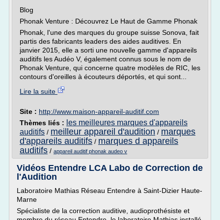
Blog
Phonak Venture : Découvrez Le Haut de Gamme Phonak
Phonak, l'une des marques du groupe suisse Sonova, fait
partis des fabricants leaders des aides auditives. En
janvier 2015, elle a sorti une nouvelle gamme d'appareils
auditifs les Audéo V, également connus sous le nom de
Phonak Venture, qui concerne quatre modèles de RIC, les
contours d'oreilles à écouteurs déportés, et qui sont...
Lire la suite
Site :
http://www.maison-appareil-auditif.com
les meilleures marques d'appareils
Thèmes liés :
meilleur appareil d'audition
marques
auditifs
/
/
d'appareils auditifs
marques d appareils
/
auditifs
/
appareil auditif phonak audeo v
Vidéos Entendre LCA Labo de Correction de
l'Audition
Laboratoire Mathias Réseau Entendre à Saint-Dizier Haute-
Marne
Spécialiste de la correction auditive, audioprothésiste et
membre du réseau Entendre, le laboratoire Mathias installé