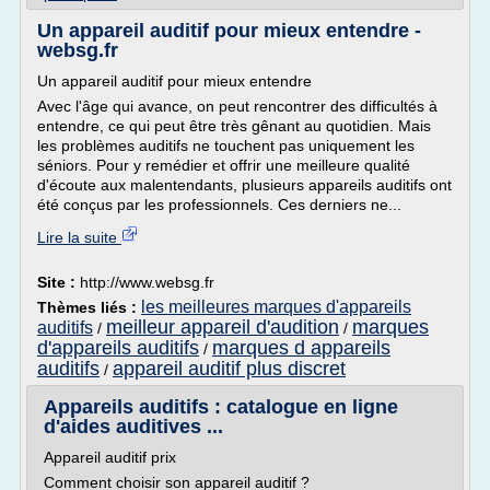
Un appareil auditif pour mieux entendre -
websg.fr
Un appareil auditif pour mieux entendre
Avec l'âge qui avance, on peut rencontrer des difficultés à
entendre, ce qui peut être très gênant au quotidien. Mais
les problèmes auditifs ne touchent pas uniquement les
séniors. Pour y remédier et offrir une meilleure qualité
d'écoute aux malentendants, plusieurs appareils auditifs ont
été conçus par les professionnels. Ces derniers ne...
Lire la suite
Site :
http://www.websg.fr
les meilleures marques d'appareils
Thèmes liés :
meilleur appareil d'audition
marques
auditifs
/
/
d'appareils auditifs
marques d appareils
/
auditifs
appareil auditif plus discret
/
Appareils auditifs : catalogue en ligne
d'aides auditives ...
Appareil auditif prix
Comment choisir son appareil auditif ?