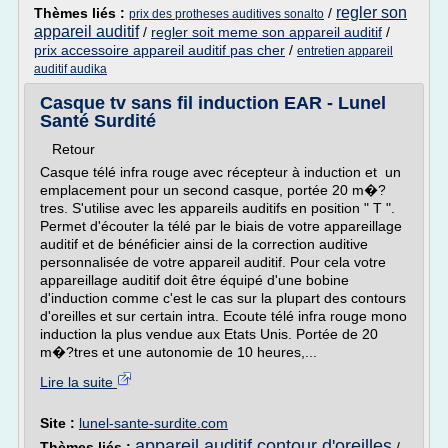
regler son
Thèmes liés :
/
prix des protheses auditives sonalto
appareil auditif
/
regler soit meme son appareil auditif
/
prix accessoire appareil auditif pas cher
/
entretien appareil
auditif audika
Casque tv sans fil induction EAR - Lunel
Santé Surdité
Retour
Casque télé infra rouge avec récepteur à induction et un
emplacement pour un second casque, portée 20 m�?
tres. S'utilise avec les appareils auditifs en position " T ".
Permet d'écouter la télé par le biais de votre appareillage
auditif et de bénéficier ainsi de la correction auditive
personnalisée de votre appareil auditif. Pour cela votre
appareillage auditif doit être équipé d'une bobine
d'induction comme c'est le cas sur la plupart des contours
d'oreilles et sur certain intra. Ecoute télé infra rouge mono
induction la plus vendue aux Etats Unis. Portée de 20
m�?tres et une autonomie de 10 heures,...
Lire la suite
Site :
lunel-sante-surdite.com
appareil auditif contour d'oreilles
Thèmes liés :
/