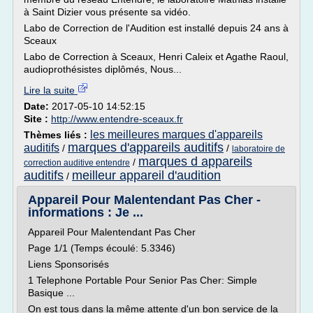
à Saint Dizier vous présente sa vidéo.
Labo de Correction de l'Audition est installé depuis 24 ans à
Sceaux
Labo de Correction à Sceaux, Henri Caleix et Agathe Raoul,
audioprothésistes diplômés, Nous...
Lire la suite
Date:
2017-05-10 14:52:15
Site :
http://www.entendre-sceaux.fr
les meilleures marques d'appareils
Thèmes liés :
marques d'appareils auditifs
auditifs
/
/
laboratoire de
marques d appareils
/
correction auditive entendre
auditifs
meilleur appareil d'audition
/
Appareil Pour Malentendant Pas Cher -
informations : Je ...
Appareil Pour Malentendant Pas Cher
Page 1/1 (Temps écoulé: 5.3346)
Liens Sponsorisés
1 Telephone Portable Pour Senior Pas Cher: Simple
Basique ...
On est tous dans la même attente d'un bon service de la