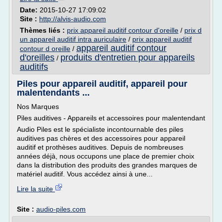
Date:
2015-10-27 17:09:02
Site :
http://alvis-audio.com
Thèmes liés :
prix appareil auditif contour d'oreille
/
prix d
un appareil auditif intra auriculaire
/
prix appareil auditif
appareil auditif contour
contour d oreille
/
d'oreilles
produits d'entretien pour appareils
/
auditifs
Piles pour appareil auditif, appareil pour
malentendants ...
Nos Marques
Piles auditives - Appareils et accessoires pour malentendant
Audio Piles est le spécialiste incontournable des piles
auditives pas chères et des accessoires pour appareil
auditif et prothèses auditives. Depuis de nombreuses
années déjà, nous occupons une place de premier choix
dans la distribution des produits des grandes marques de
matériel auditif. Vous accédez ainsi à une...
Lire la suite
Site :
audio-piles.com