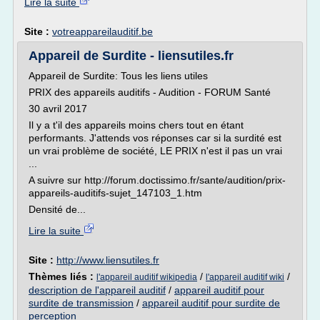
Lire la suite
Site :
votreappareilauditif.be
Appareil de Surdite - liensutiles.fr
Appareil de Surdite: Tous les liens utiles
PRIX des appareils auditifs - Audition - FORUM Santé
30 avril 2017
Il y a t'il des appareils moins chers tout en étant
performants. J'attends vos réponses car si la surdité est
un vrai problème de société, LE PRIX n'est il pas un vrai
...
A suivre sur http://forum.doctissimo.fr/sante/audition/prix-
appareils-auditifs-sujet_147103_1.htm
Densité de...
Lire la suite
Site :
http://www.liensutiles.fr
Thèmes liés :
/
/
l'appareil auditif wikipedia
l'appareil auditif wiki
description de l'appareil auditif
/
appareil auditif pour
surdite de transmission
/
appareil auditif pour surdite de
perception