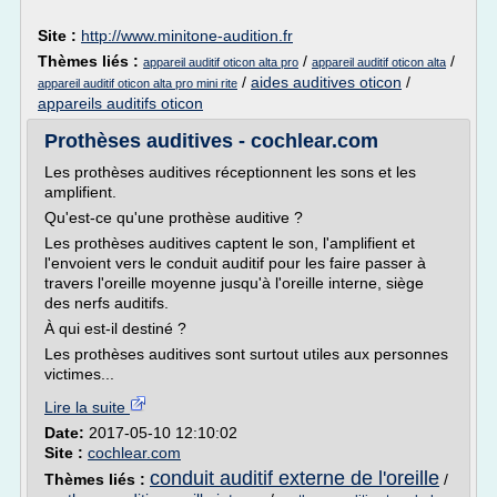
Site :
http://www.minitone-audition.fr
Thèmes liés :
/
/
appareil auditif oticon alta pro
appareil auditif oticon alta
/
aides auditives oticon
/
appareil auditif oticon alta pro mini rite
appareils auditifs oticon
Prothèses auditives - cochlear.com
Les prothèses auditives réceptionnent les sons et les
amplifient.
Qu'est-ce qu'une prothèse auditive ?
Les prothèses auditives captent le son, l'amplifient et
l'envoient vers le conduit auditif pour les faire passer à
travers l'oreille moyenne jusqu'à l'oreille interne, siège
des nerfs auditifs.
À qui est-il destiné ?
Les prothèses auditives sont surtout utiles aux personnes
victimes...
Lire la suite
Date:
2017-05-10 12:10:02
Site :
cochlear.com
conduit auditif externe de l'oreille
Thèmes liés :
/