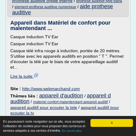
prothese auditive oreille interne
/
prothese auditive type baha
aide prothese
/
/
element prothese auditive numerique
auditive
Appareil dans Matériel de confort pour
malentendant ...
Casque induction TV Ear
Casque induction TV Ear
Casque télé infra rouge à induction, portée de 20 mètres.
S'utilise avec les appareils auditifs en position " T ". Permet
d'écouter la télé par le biais de votre appareillage auditif
et...
Lire la suite
Site :
http://www.webmarchand.com
appareil d'audition
appareil d
Thèmes liés :
/
audition
/
/
materiel confort malentendant appareil auditif
appareil auditif pour ecouter la tele
/
appareil auditif pour
ecouter la tv
En poursuivant votre navigation sur ce site, vous acceptez
PHONAK AUDEO V90 312 - maison-
X
l'utilisation de cookies pour vous proposer des contenus et
appareil-auditif.com
services adaptés à vos centres d'intérêts.
En savoir plus