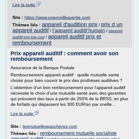
Lire la suite
Site :
https://www.uneoreilleavertie.com
appareil d'audition prix
prix d un
Thèmes liés :
/
appareil auditif
l'appareil auditif humain
/
/
appareil
appareil auditif prix et
/
auditif prix low cost
remboursement
Prix appareil auditif : comment avoir son
remboursement
Assurance de la Banque Postale
Remboursement appareil auditif : quelle mutuelle santé
choisir pour bien couvrir le prix des prothèses auditives ?
L'obtention d'un bon remboursement pour l'appareil auditif
nécessite le choix d'une mutuelle santé avec des garanties
qui prévoient des taux à partir de 250% de la BRSS, en plus
de forfaits qui dépassent les 300 EUR/an par oreille...
Lire la suite
Site :
lesmutuellespascheres.com
remboursement mutuelle socialiste
Thèmes liés :
appareil auditif