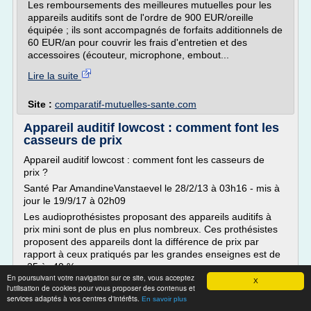
Les remboursements des meilleures mutuelles pour les
appareils auditifs sont de l'ordre de 900 EUR/oreille
équipée ; ils sont accompagnés de forfaits additionnels de
60 EUR/an pour couvrir les frais d'entretien et des
accessoires (écouteur, microphone, embout...
Lire la suite
Site :
comparatif-mutuelles-sante.com
Appareil auditif lowcost : comment font les
casseurs de prix
Appareil auditif lowcost : comment font les casseurs de
prix ?
Santé Par AmandineVanstaevel le 28/2/13 à 03h16 - mis à
jour le 19/9/17 à 02h09
Les audioprothésistes proposant des appareils auditifs à
prix mini sont de plus en plus nombreux. Ces prothésistes
proposent des appareils dont la différence de prix par
rapport à ceux pratiqués par les grandes enseignes est de
-25 à -40 %...
En poursuivant votre navigation sur ce site, vous acceptez
X
Lire la suite
l'utilisation de cookies pour vous proposer des contenus et
services adaptés à vos centres d'intérêts.
En savoir plus