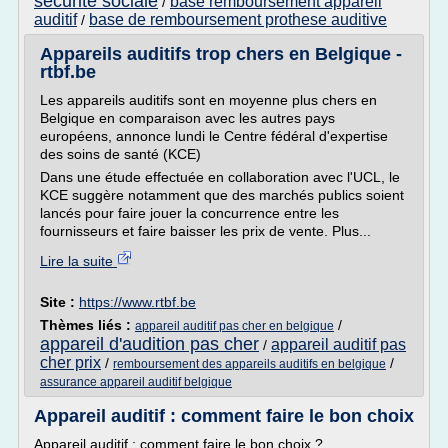
securite sociale
base remboursement appareil
/
auditif
base de remboursement prothese auditive
/
Appareils auditifs trop chers en Belgique -
rtbf.be
Les appareils auditifs sont en moyenne plus chers en
Belgique en comparaison avec les autres pays
européens, annonce lundi le Centre fédéral d'expertise
des soins de santé (KCE)
Dans une étude effectuée en collaboration avec l'UCL, le
KCE suggère notamment que des marchés publics soient
lancés pour faire jouer la concurrence entre les
fournisseurs et faire baisser les prix de vente. Plus...
Lire la suite
Site :
https://www.rtbf.be
Thèmes liés :
/
appareil auditif pas cher en belgique
appareil d'audition pas cher
appareil auditif pas
/
cher prix
/
/
remboursement des appareils auditifs en belgique
assurance appareil auditif belgique
Appareil auditif : comment faire le bon choix
Appareil auditif : comment faire le bon choix ?