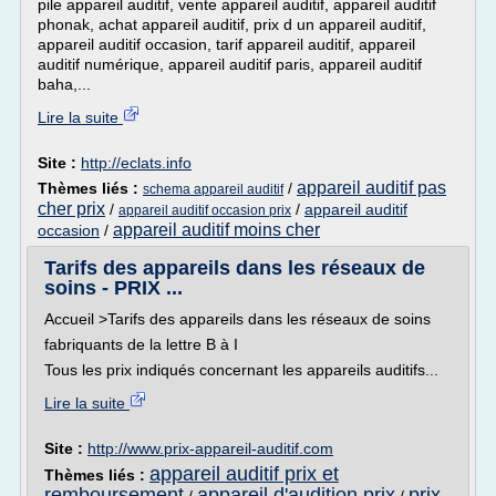
pile appareil auditif, vente appareil auditif, appareil auditif
phonak, achat appareil auditif, prix d un appareil auditif,
appareil auditif occasion, tarif appareil auditif, appareil
auditif numérique, appareil auditif paris, appareil auditif
baha,...
Lire la suite
Site :
http://eclats.info
appareil auditif pas
Thèmes liés :
/
schema appareil auditif
cher prix
/
/
appareil auditif
appareil auditif occasion prix
appareil auditif moins cher
occasion
/
Tarifs des appareils dans les réseaux de
soins - PRIX ...
Accueil >Tarifs des appareils dans les réseaux de soins
fabriquants de la lettre B à I
Tous les prix indiqués concernant les appareils auditifs...
Lire la suite
Site :
http://www.prix-appareil-auditif.com
appareil auditif prix et
Thèmes liés :
remboursement
appareil d'audition prix
prix