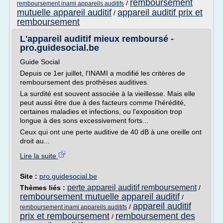
remboursement
/
remboursement inami appareils auditifs
mutuelle appareil auditif
appareil auditif prix et
/
remboursement
L'appareil auditif mieux remboursé -
pro.guidesocial.be
Guide Social
Depuis ce 1er juillet, l'INAMI a modifié les critères de
remboursement des prothèses auditives.
La surdité est souvent associée à la vieillesse. Mais elle
peut aussi être due à des facteurs comme l'hérédité,
certaines maladies et infections, ou l'exposition trop
longue à des sons excessivement forts...
Ceux qui ont une perte auditive de 40 dB à une oreille ont
droit au...
Lire la suite
Site :
pro.guidesocial.be
perte appareil auditif remboursement
Thèmes liés :
/
remboursement mutuelle appareil auditif
/
appareil auditif
/
remboursement inami appareils auditifs
prix et remboursement
remboursement des
/