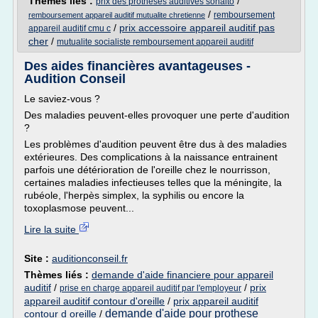
Thèmes liés :
/
prix des protheses auditives sonalto
/
remboursement
remboursement appareil auditif mutualite chretienne
/
prix accessoire appareil auditif pas
appareil auditif cmu c
cher
/
mutualite socialiste remboursement appareil auditif
Des aides financières avantageuses -
Audition Conseil
Le saviez-vous ?
Des maladies peuvent-elles provoquer une perte d'audition
?
Les problèmes d'audition peuvent être dus à des maladies
extérieures. Des complications à la naissance entrainent
parfois une détérioration de l'oreille chez le nourrisson,
certaines maladies infectieuses telles que la méningite, la
rubéole, l'herpès simplex, la syphilis ou encore la
toxoplasmose peuvent...
Lire la suite
Site :
auditionconseil.fr
Thèmes liés :
demande d'aide financiere pour appareil
auditif
/
/
prix
prise en charge appareil auditif par l'employeur
appareil auditif contour d'oreille
/
prix appareil auditif
demande d'aide pour prothese
contour d oreille
/