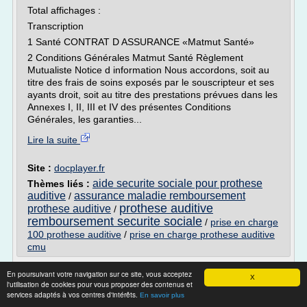
Total affichages :
Transcription
1 Santé CONTRAT D ASSURANCE «Matmut Santé»
2 Conditions Générales Matmut Santé Règlement
Mutualiste Notice d information Nous accordons, soit au
titre des frais de soins exposés par le souscripteur et ses
ayants droit, soit au titre des prestations prévues dans les
Annexes I, II, III et IV des présentes Conditions
Générales, les garanties...
Lire la suite
Site :
docplayer.fr
aide securite sociale pour prothese
Thèmes liés :
auditive
assurance maladie remboursement
/
prothese auditive
prothese auditive
/
remboursement securite sociale
/
prise en charge
100 prothese auditive
/
prise en charge prothese auditive
cmu
Audioprothèses, à quel prix et quelle prise
En poursuivant votre navigation sur ce site, vous acceptez
X
en charge ...
l'utilisation de cookies pour vous proposer des contenus et
services adaptés à vos centres d'intérêts.
En savoir plus
Le point sur la prise en charge et les aides possibles.