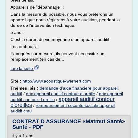
brefs délais.
Appareils de "dépannage" :
Dans la mesure du possible, nous vous prêterons un
appareil que nous règlerons à votre audition, pendant la
durée de l'intervention technique.
5 ans :
C'est la durée de vie moyenne d'un appareil auditif.
Les embouts :
Fabriqués sur mesure, ils peuvent nécessiter un
remplacement (en cas de...
Lire la suite
Site :
http://www.acoustique-wernert.com
Thèmes liés :
demande d'aide financiere pour appareil
auditif
/
prix appareil auditif contour d'oreille
/
prix appareil
appareil auditif contour
auditif contour d oreille
/
d'oreilles
/
remboursement securite sociale appareil
auditif cmu
CONTRAT D ASSURANCE «Matmut Santé»
Santé - PDF
il y a 1 ans