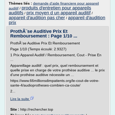
Thèmes liés :
demande d'aide financiere pour appareil
produits d'entretien pour appareils
auditif
/
auditifs
prix moyen d un appareil auditif
/
/
appareil d'audition pas cher
appareil d'audition
/
prix
ProthÃ¨se Auditive Prix Et
Remboursement : Page 1/10 ...
ProthÃ¨se Auditive Prix Et Remboursement
Page 1/10 (Temps écoulé: 2.9327)
1 Prix Appareil Auditif / Remboursement, Cout - Prise En
...
Appareillage auditif : quel prix, quel remboursement et
quelle prise en charge de votre prothèse auditive ... le prix
d'une prothèse auditive nécessite un ...
https://www.66millionsdimpatients.org/le-cout-de-votre-
sante-4/audioprotheses-combien-ca-coute/
2...
Lire la suite
Site :
http://rechercher.top