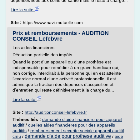
dépenses liées aux soins de santé mais le reste à charge...
Lire la suite
Site :
https://www.navi-mutuelle.com
Prix et remboursements - AUDITION
CONSEIL Lefebvre
Les aides financières
Déduction partielle des impôts
Quand le port d'un appareil ou d'une prothèse est
indispensable pour remédier à un grave handicap qui,
non corrigé, interdirait à la personne qui en est atteinte
l'exercice normal d'une activité professionnelle, il est
admis que la fraction des dépenses d'acquisition et
d'entretien qui reste définitivement à la charge du...
Lire la suite
Site :
http://auditionconseil-lefebvre.fr
Thèmes liés :
demande d'aide financiere pour appareil
auditif
/
quelles aides financieres pour des appareils
auditifs
/
remboursement securite sociale appareil auditif
demande d'aide pour prothese auditive
cmu
/
/
aide