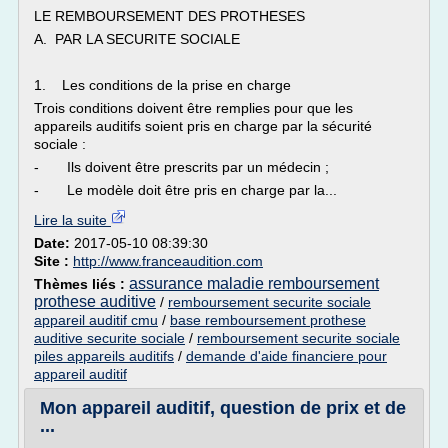
LE REMBOURSEMENT DES PROTHESES
A. PAR LA SECURITE SOCIALE
1. Les conditions de la prise en charge
Trois conditions doivent être remplies pour que les
appareils auditifs soient pris en charge par la sécurité
sociale :
- Ils doivent être prescrits par un médecin ;
- Le modèle doit être pris en charge par la...
Lire la suite
Date:
2017-05-10 08:39:30
Site :
http://www.franceaudition.com
assurance maladie remboursement
Thèmes liés :
prothese auditive
/
remboursement securite sociale
appareil auditif cmu
/
base remboursement prothese
auditive securite sociale
/
remboursement securite sociale
piles appareils auditifs
/
demande d'aide financiere pour
appareil auditif
Mon appareil auditif, question de prix et de
...