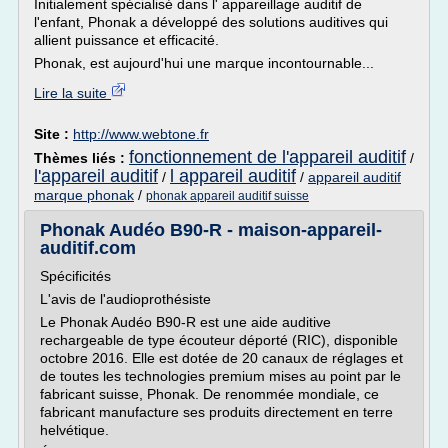
Initialement spécialisé dans l' appareillage auditif de
l'enfant, Phonak a développé des solutions auditives qui
allient puissance et efficacité.
Phonak, est aujourd'hui une marque incontournable...
Lire la suite
Site :
http://www.webtone.fr
fonctionnement de l'appareil auditif
Thèmes liés :
/
l'appareil auditif
l appareil auditif
/
/
appareil auditif
marque phonak
/
phonak appareil auditif suisse
Phonak Audéo B90-R - maison-appareil-
auditif.com
Spécificités
L'avis de l'audioprothésiste
Le Phonak Audéo B90-R est une aide auditive
rechargeable de type écouteur déporté (RIC), disponible
octobre 2016. Elle est dotée de 20 canaux de réglages et
de toutes les technologies premium mises au point par le
fabricant suisse, Phonak. De renommée mondiale, ce
fabricant manufacture ses produits directement en terre
helvétique.