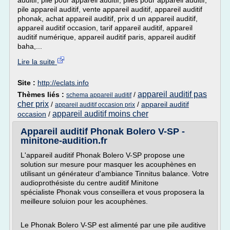
auditif, pile pour appareil auditif, piles pour appareil auditif,
pile appareil auditif, vente appareil auditif, appareil auditif
phonak, achat appareil auditif, prix d un appareil auditif,
appareil auditif occasion, tarif appareil auditif, appareil
auditif numérique, appareil auditif paris, appareil auditif
baha,...
Lire la suite
Site :
http://eclats.info
appareil auditif pas
Thèmes liés :
/
schema appareil auditif
cher prix
/
/
appareil auditif
appareil auditif occasion prix
appareil auditif moins cher
occasion
/
Appareil auditif Phonak Bolero V-SP -
minitone-audition.fr
L'appareil auditif Phonak Bolero V-SP propose une
solution sur mesure pour masquer les acouphènes en
utilisant un générateur d'ambiance Tinnitus balance. Votre
audioprothésiste du centre auditif Minitone
spécialiste Phonak vous conseillera et vous proposera la
meilleure soluion pour les acouphènes.
Le Phonak Bolero V-SP est alimenté par une pile auditive