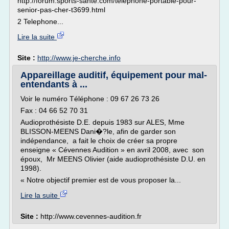
http://forum.sports-sante.com/telephone-portable-pour-
senior-pas-cher-t3699.html
2 Telephone...
Lire la suite
Site :
http://www.je-cherche.info
Appareillage auditif, équipement pour mal-
entendants à ...
Voir le numéro Téléphone : 09 67 26 73 26
Fax : 04 66 52 70 31
Audioprothésiste D.E. depuis 1983 sur ALES, Mme
BLISSON-MEENS Dani�?le, afin de garder son
indépendance, a fait le choix de créer sa propre
enseigne « Cévennes Audition » en avril 2008, avec son
époux, Mr MEENS Olivier (aide audioprothésiste D.U. en
1998).
« Notre objectif premier est de vous proposer la...
Lire la suite
Site :
http://www.cevennes-audition.fr