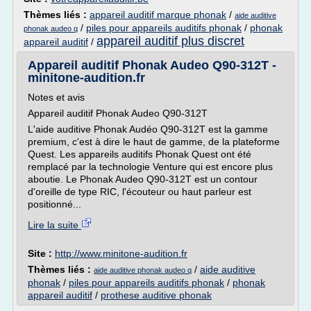
Thèmes liés :
appareil auditif marque phonak
/
aide auditive
/
piles pour appareils auditifs phonak
/
phonak
phonak audeo q
appareil auditif plus discret
appareil auditif
/
Appareil auditif Phonak Audeo Q90-312T -
minitone-audition.fr
Notes et avis
Appareil auditif Phonak Audeo Q90-312T
L'aide auditive Phonak Audéo Q90-312T est la gamme
premium, c'est à dire le haut de gamme, de la plateforme
Quest. Les appareils auditifs Phonak Quest ont été
remplacé par la technologie Venture qui est encore plus
aboutie. Le Phonak Audeo Q90-312T est un contour
d'oreille de type RIC, l'écouteur ou haut parleur est
positionné...
Lire la suite
Site :
http://www.minitone-audition.fr
Thèmes liés :
/
aide auditive
aide auditive phonak audeo q
phonak
/
piles pour appareils auditifs phonak
/
phonak
appareil auditif
/
prothese auditive phonak