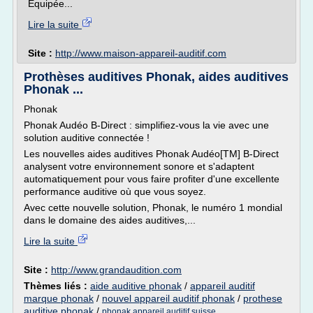
Équipée...
Lire la suite
Site :
http://www.maison-appareil-auditif.com
Prothèses auditives Phonak, aides auditives
Phonak ...
Phonak
Phonak Audéo B-Direct : simplifiez-vous la vie avec une
solution auditive connectée !
Les nouvelles aides auditives Phonak Audéo[TM] B-Direct
analysent votre environnement sonore et s'adaptent
automatiquement pour vous faire profiter d'une excellente
performance auditive où que vous soyez.
Avec cette nouvelle solution, Phonak, le numéro 1 mondial
dans le domaine des aides auditives,...
Lire la suite
Site :
http://www.grandaudition.com
Thèmes liés :
aide auditive phonak
/
appareil auditif
marque phonak
/
nouvel appareil auditif phonak
/
prothese
auditive phonak
/
phonak appareil auditif suisse