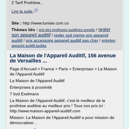
2 Tarif Prothèse...
Lire la suite
Site :
http://www.tunisie.com.co
regler
Thèmes liés :
/
prix des protheses auditives sonalto
son appareil auditif
/
regler soit meme son appareil
auditif
/
prix accessoire appareil auditif pas cher
/
entretien
appareil auditif audika
La Maison de l'Appareil Auditif, 156 avenue
de Versailles ...
Page d'Accueil > France > Paris > Enterprises > La Maison
de l'Appareil Auditif
La Maison de l'Appareil Auditif
Enterprises á proximité
7 bvd Exelmans
La Maison de l'Appareil Auditif, c'est le meilleur de la
prothèse auditive au meilleur prix ! Tous nos prix ici :
http://www.maison-appareil-auditif.com
Mission: La Maison de l'Appareil Auditif a pour mission de
démocratiser...