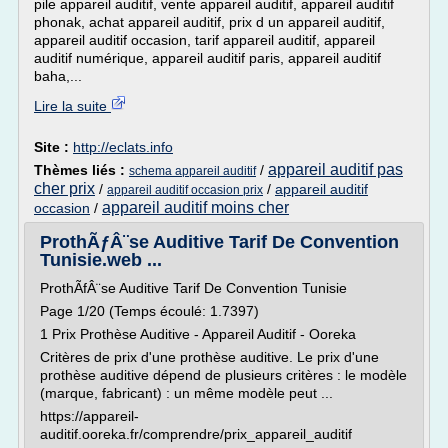
pile appareil auditif, vente appareil auditif, appareil auditif
phonak, achat appareil auditif, prix d un appareil auditif,
appareil auditif occasion, tarif appareil auditif, appareil
auditif numérique, appareil auditif paris, appareil auditif
baha,...
Lire la suite
Site :
http://eclats.info
appareil auditif pas
Thèmes liés :
/
schema appareil auditif
cher prix
/
/
appareil auditif
appareil auditif occasion prix
appareil auditif moins cher
occasion
/
ProthÃƒÂ¨se Auditive Tarif De Convention
Tunisie.web ...
ProthÃfÂ¨se Auditive Tarif De Convention Tunisie
Page 1/20 (Temps écoulé: 1.7397)
1 Prix Prothèse Auditive - Appareil Auditif - Ooreka
Critères de prix d'une prothèse auditive. Le prix d'une
prothèse auditive dépend de plusieurs critères : le modèle
(marque, fabricant) : un même modèle peut ...
https://appareil-
auditif.ooreka.fr/comprendre/prix_appareil_auditif