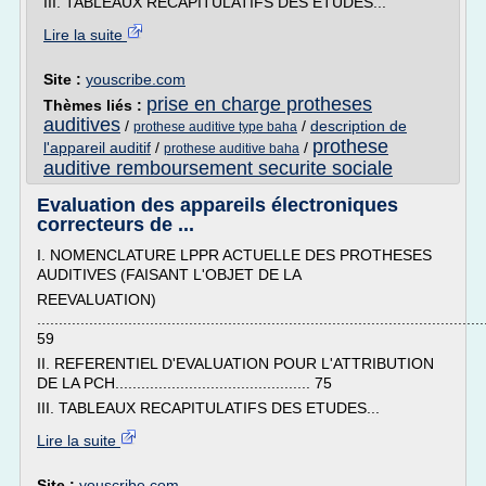
III. TABLEAUX RECAPITULATIFS DES ETUDES...
Lire la suite
Site :
youscribe.com
prise en charge protheses
Thèmes liés :
auditives
/
/
description de
prothese auditive type baha
prothese
l'appareil auditif
/
/
prothese auditive baha
auditive remboursement securite sociale
Evaluation des appareils électroniques
correcteurs de ...
I. NOMENCLATURE LPPR ACTUELLE DES PROTHESES
AUDITIVES (FAISANT L'OBJET DE LA
REEVALUATION)
.......................................................................................................
59
II. REFERENTIEL D'EVALUATION POUR L'ATTRIBUTION
DE LA PCH............................................. 75
III. TABLEAUX RECAPITULATIFS DES ETUDES...
Lire la suite
Site :
youscribe.com