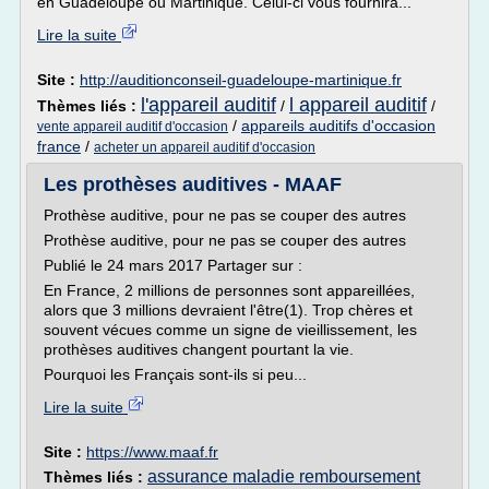
en Guadeloupe ou Martinique. Celui-ci vous fournira...
Lire la suite
Site :
http://auditionconseil-guadeloupe-martinique.fr
l'appareil auditif
l appareil auditif
Thèmes liés :
/
/
/
appareils auditifs d'occasion
vente appareil auditif d'occasion
france
/
acheter un appareil auditif d'occasion
Les prothèses auditives - MAAF
Prothèse auditive, pour ne pas se couper des autres
Prothèse auditive, pour ne pas se couper des autres
Publié le 24 mars 2017 Partager sur :
En France, 2 millions de personnes sont appareillées,
alors que 3 millions devraient l'être(1). Trop chères et
souvent vécues comme un signe de vieillissement, les
prothèses auditives changent pourtant la vie.
Pourquoi les Français sont-ils si peu...
Lire la suite
Site :
https://www.maaf.fr
assurance maladie remboursement
Thèmes liés :