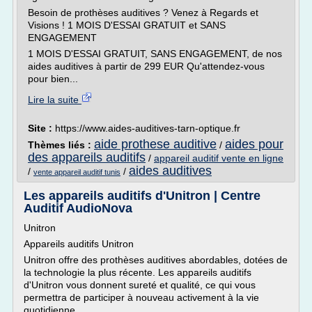
Besoin de prothèses auditives ? Venez à Regards et
Visions ! 1 MOIS D'ESSAI GRATUIT et SANS
ENGAGEMENT
1 MOIS D'ESSAI GRATUIT, SANS ENGAGEMENT, de nos
aides auditives à partir de 299 EUR Qu'attendez-vous
pour bien...
Lire la suite
Site :
https://www.aides-auditives-tarn-optique.fr
aide prothese auditive
aides pour
Thèmes liés :
/
des appareils auditifs
/
appareil auditif vente en ligne
aides auditives
/
/
vente appareil auditif tunis
Les appareils auditifs d'Unitron | Centre
Auditif AudioNova
Unitron
Appareils auditifs Unitron
Unitron offre des prothèses auditives abordables, dotées de
la technologie la plus récente. Les appareils auditifs
d'Unitron vous donnent sureté et qualité, ce qui vous
permettra de participer à nouveau activement à la vie
quotidienne.