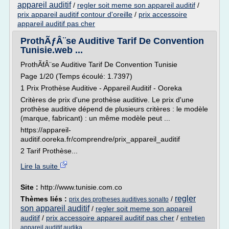
appareil auditif
/
regler soit meme son appareil auditif
/
prix appareil auditif contour d'oreille
/
prix accessoire
appareil auditif pas cher
ProthÃƒÂ¨se Auditive Tarif De Convention
Tunisie.web ...
ProthÃfÂ¨se Auditive Tarif De Convention Tunisie
Page 1/20 (Temps écoulé: 1.7397)
1 Prix Prothèse Auditive - Appareil Auditif - Ooreka
Critères de prix d'une prothèse auditive. Le prix d'une
prothèse auditive dépend de plusieurs critères : le modèle
(marque, fabricant) : un même modèle peut ...
https://appareil-
auditif.ooreka.fr/comprendre/prix_appareil_auditif
2 Tarif Prothèse...
Lire la suite
Site :
http://www.tunisie.com.co
regler
Thèmes liés :
/
prix des protheses auditives sonalto
son appareil auditif
/
regler soit meme son appareil
auditif
/
prix accessoire appareil auditif pas cher
/
entretien
appareil auditif audika