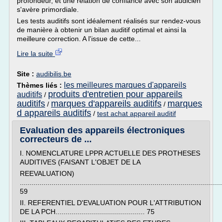
profondeur, et une relation de confiance avec son audicien
s'avère primordiale.
Les tests auditifs sont idéalement réalisés sur rendez-vous
de manière à obtenir un bilan auditif optimal et ainsi la
meilleure correction. A l'issue de cette...
Lire la suite
Site :
audibilis.be
les meilleures marques d'appareils
Thèmes liés :
produits d'entretien pour appareils
auditifs
/
auditifs
marques d'appareils auditifs
marques
/
/
d appareils auditifs
/
test achat appareil auditif
Evaluation des appareils électroniques
correcteurs de ...
I. NOMENCLATURE LPPR ACTUELLE DES PROTHESES
AUDITIVES (FAISANT L'OBJET DE LA
REEVALUATION)
......................................................................................................
59
II. REFERENTIEL D'EVALUATION POUR L'ATTRIBUTION
DE LA PCH............................................. 75