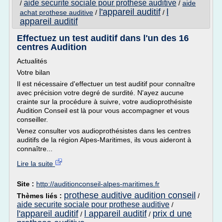
aide securite sociale pour prothese auditive
/
/
aide
l'appareil auditif
l
achat prothese auditive
/
/
appareil auditif
Effectuez un test auditif dans l'un des 16
centres Audition
Actualités
Votre bilan
Il est nécessaire d'effectuer un test auditif pour connaître
avec précision votre degré de surdité. N'ayez aucune
crainte sur la procédure à suivre, votre audioprothésiste
Audition Conseil est là pour vous accompagner et vous
conseiller.
Venez consulter vos audioprothésistes dans les centres
auditifs de la région Alpes-Maritimes, ils vous aideront à
connaître...
Lire la suite
Site :
http://auditionconseil-alpes-maritimes.fr
prothese auditive audition conseil
Thèmes liés :
/
aide securite sociale pour prothese auditive
/
l'appareil auditif
l appareil auditif
prix d une
/
/