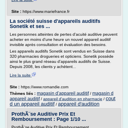
Site :
https://www.mariefrance.fr
La société suisse d'appareils auditifs
Sonetik et ses ...
Les personnes atteintes de pertes d'acuité auditive peuvent
acheter en moins d'une heure un nouvel appareil auditif
invisible après consultation et évaluation des besoins.
Les appareils auditifs Sonetik sont vendus en Suisse dans
320 pharmacies drogueries et opticiens. Sonetik possède
ainsi le plus grand réseau d'appareils auditifs de Suisse.
Depuis 2008, les clients y achètent...
Lire la suite
Site :
https://www.romandie.com
magasin d'appareil auditif
magasin d
Thèmes liés :
/
cout
appareil auditif
/
appareil d'audition en pharmacie
/
d un appareil auditif
appareil d'audition
/
ProthÃ¨se Auditive Prix Et
Remboursement : Page 1/10 ...
ProthÃ¨se Auditive Prix Et Remboursement