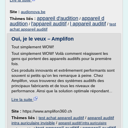
Lire la suite
Site :
audionova.be
appareil d'audition
appareil d
Thèmes liés :
/
audition
l'appareil auditif
l appareil auditif
/
/
/
test
achat appareil auditif
Oui, je le veux – Amplifon
Tout simplement WOW!
Tout simplement WOW! Voilà comment réagissent les
gens qui portent des appareils auditifs pour la première
fois.
Ces produits innovants et extrêmement performants sont
souvent si petits qu'on les remarque à peine. Chez
Amplifon, vous trouverez des systèmes auditifs des
principaux fabricants et de tous les niveaux de
performance. Ainsi que la solution optimale répondant...
Lire la suite
Site :
https://www.amplifon360.ch
Thèmes liés :
test achat appareil auditif
/
appareil auditif
intra auriculaire invisible
/
appareil auditif intra auriculaire