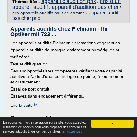
appareil d'audition prix
prix d un
Thèmes liés :
/
appareil auditif
appareil d'audition pas cher
/
/
appareil auditif
prix appareils auditifs haut de gamme
/
pas cher prix
Appareils auditifs chez Fielmann - Ihr
Optiker mit 723 ...
Les appareils auditifs Fielmann : prestations et garanties.
Appareils auditifs de marque entièrement numériques au
tarif zéro*
Test auditif gratuit :
Des audioprothésistes compétents vérifient votre capacité
auditive à l'aide d'une technologie de pointe, à tout moment
et gratuitement.
Essai de port gratuit :
Essayez sans engagement différents...
Lire la suite
Site :
https://www.fielmann.ch
En poursuivant votre navigation sur ce site, vous acceptez
X
Thèmes liés :
appareils auditifs pas cher gratuit
/
l'utilisation de cookies pour vous proposer des contenus et
marques d'appareils auditifs
marques d
/
services adaptés à vos centres d'intérêts.
En savoir plus
appareils auditifs
appareil d'audition prix
prix
/
/