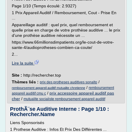
Page 1/10 (Temps écoulé: 2.9327)
1 Prix Appareil Auditif / Remboursement, Cout - Prise En
...
Appareillage auditif : quel prix, quel remboursement et
quelle prise en charge de votre prothèse auditive ... le prix
d'une prothèse auditive nécessite un ...
https://www.66millionsdimpatients.org/le-cout-de-votre-
sante-4/audioprotheses-combien-ca-coute/
2...
Lire la suite
Site :
http://rechercher.top
Thèmes liés :
/
prix des protheses auditives sonalto
/
remboursement
remboursement appareil auditif mutualite chretienne
/
prix accessoire appareil auditif pas
appareil auditif cmu c
cher
/
mutualite socialiste remboursement appareil auditif
ProthÃ¨se Auditive Interne : Page 1/10 :
Rechercher.Name
Liens Sponsorisés
1 Prothese Auditive : Infos Et Prix Des Différentes ...