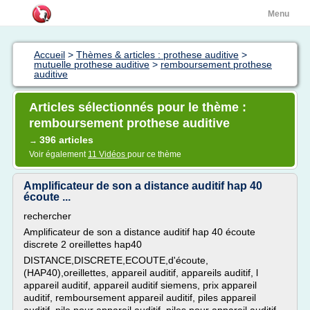
Menu
Accueil
>
Thèmes & articles : prothese auditive
>
mutuelle prothese auditive
>
remboursement prothese
auditive
Articles sélectionnés pour le thème :
remboursement prothese auditive
396 articles
→
Voir également
11 Vidéos
pour ce thème
Amplificateur de son a distance auditif hap 40
écoute ...
rechercher
Amplificateur de son a distance auditif hap 40 écoute
discrete 2 oreillettes hap40
DISTANCE,DISCRETE,ECOUTE,d'écoute,
(HAP40),oreillettes, appareil auditif, appareils auditif, l
appareil auditif, appareil auditif siemens, prix appareil
auditif, remboursement appareil auditif, piles appareil