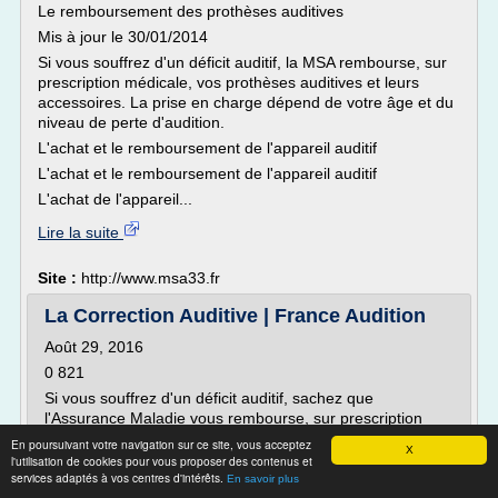
Le remboursement des prothèses auditives
Mis à jour le 30/01/2014
Si vous souffrez d'un déficit auditif, la MSA rembourse, sur
prescription médicale, vos prothèses auditives et leurs
accessoires. La prise en charge dépend de votre âge et du
niveau de perte d'audition.
L'achat et le remboursement de l'appareil auditif
L'achat et le remboursement de l'appareil auditif
L'achat de l'appareil...
Lire la suite
Site :
http://www.msa33.fr
La Correction Auditive | France Audition
Août 29, 2016
0 821
Si vous souffrez d'un déficit auditif, sachez que
l'Assurance Maladie vous rembourse, sur prescription
médicale, vos prothèses auditives et leurs accessoires. La
En poursuivant votre navigation sur ce site, vous acceptez
X
prise en charge dépend de votre âge et de votre
l'utilisation de cookies pour vous proposer des contenus et
services adaptés à vos centres d'intérêts.
handicap.
En savoir plus