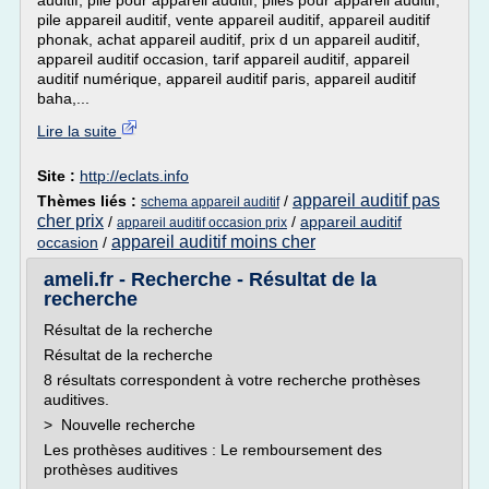
auditif, pile pour appareil auditif, piles pour appareil auditif,
pile appareil auditif, vente appareil auditif, appareil auditif
phonak, achat appareil auditif, prix d un appareil auditif,
appareil auditif occasion, tarif appareil auditif, appareil
auditif numérique, appareil auditif paris, appareil auditif
baha,...
Lire la suite
Site :
http://eclats.info
appareil auditif pas
Thèmes liés :
/
schema appareil auditif
cher prix
/
/
appareil auditif
appareil auditif occasion prix
appareil auditif moins cher
occasion
/
ameli.fr - Recherche - Résultat de la
recherche
Résultat de la recherche
Résultat de la recherche
8 résultats correspondent à votre recherche prothèses
auditives.
> Nouvelle recherche
Les prothèses auditives : Le remboursement des
prothèses auditives