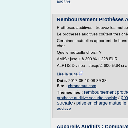
auditive
Remboursement Prothèses A
Prothèses auditives : trouvez les mutu
Le prothèses auditives coûtent très chè
Certaines mutuelles apportent de bon
cher.
Quelle mutuelle choisir ?
AMIS : jusqu' à 300 % + 228 EUR
ALPTIS Divinea : Jusqu'à 600 EUR si a
Lire la suite
Date:
2017-05-10 08:39:38
Site :
chronomut.com
remboursement prothe
Thèmes liés :
pro
prothese auditive securite sociale
/
sociale
prise en charge mutuelle 
/
auditive
Appareils Auditifs : Compara