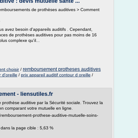
ive : devis mutuelle santé ...
 remboursements de prothèses auditives > Comment
?
s avez besoin d'appareils auditifs . Cependant,
rences de prothèses auditives pour pas moins de 16
lus complexe qu'il...
remboursement protheses auditives
nt choisir
/
 d'oreille
/
prix appareil auditif contour d oreille
/
ent - liensutiles.fr
prothèse auditive par la Sécurité sociale. Trouvez la
en comparant votre mutuelle en ligne.
/remboursement-prothese-auditive-mutuelle-soins-
 dans la page cible : 5,63 %