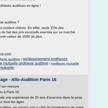
hèses auditives en ligne !
se auditive ?
es coûtent chères. En effet, seuls 15% des
 du fait des prix excessifs exercés sur ce marché.
ne valeur de 1500 (le plus...
nce.com
remboursement protheses
hese auditive
/
e mutuelle prothese auditive
/
meilleure mutuelle
 mutuelle
lage - Allo-Audition Paris 16
if sur-mesure
ves à Paris 16
sède une expérience de 20 ans d'exercice dans la pose
ur tous les âges.
uditive, ne passez pas à côté de l'expérience de notre