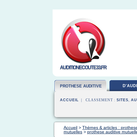
AUDITIONECOUTE33.FR
D'AUD
PROTHESE AUDITIVE
ACCUEIL
| CLASSEMENT :
SITES
,
AU
Accueil
>
Thèmes & articles : prothese
mutuelles
>
prothese auditive mutuell