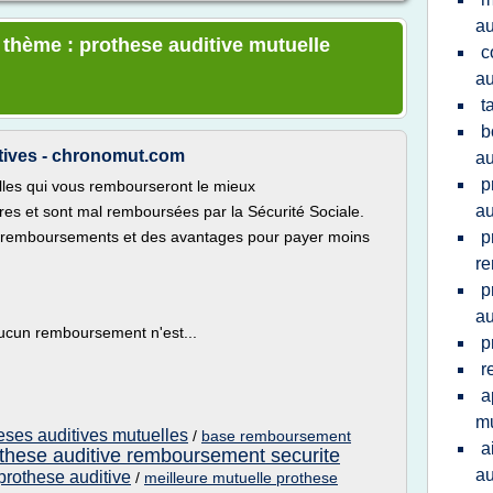
au
e thème : prothese auditive mutuelle
c
au
t
b
ives - chronomut.com
au
p
elles qui vous rembourseront le mieux
au
res et sont mal remboursées par la Sécurité Sociale.
s remboursements et des avantages pour payer moins
p
r
p
au
ucun remboursement n'est...
p
r
a
mu
ses auditives mutuelles
/
base remboursement
a
these auditive remboursement securite
au
prothese auditive
/
meilleure mutuelle prothese