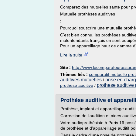
Comparez des mutuelles santé pour prot
Mutuelle prothèses auditives
:
Pourquoi souscrire une mutuelle prothè
C'est bien connu, les prothèses auditiv
malentendants français en sont équipés
Pour un appareillage haut de gamme d'u
Lire la suite
Site :
http://www.lecomparateurassura
Thèmes liés :
comparatif mutuelle prot
auditives mutuelles
prise en charg
/
prothese auditive
prothese auditive
/
Prothèse auditive et appareil
Prothèse, implant et appareillage audit
Correction de l'audition et aides auditi
Votre audioprothésiste à Paris 16 pos
de prothèse et d'appareillage auditif po
Dans le cadre d'une pose de prothèse a