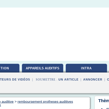
ITION
APPAREILS AUDITIFS
INTRA
TEURS DE VIDÉOS
| SOUMETTRE :
UN ARTICLE
|
ANNONCER
|
Thèm
 auditive
>
remboursement protheses auditives
e
m