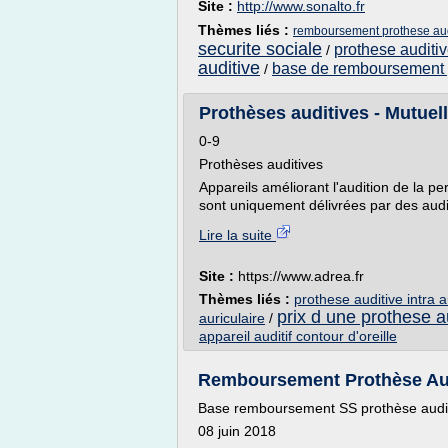
Site :
http://www.sonalto.fr
Thèmes liés :
remboursement prothese aud
securite sociale
prothese auditi
/
auditive
base de remboursement p
/
Prothèses auditives - Mutue
0-9
Prothèses auditives
Appareils améliorant l'audition de la p
sont uniquement délivrées par des audio
Lire la suite
Site :
https://www.adrea.fr
Thèmes liés :
prothese auditive intra a
prix d une prothese a
auriculaire
/
appareil auditif contour d'oreille
Remboursement Prothèse Audit
Base remboursement SS prothèse auditi
08 juin 2018