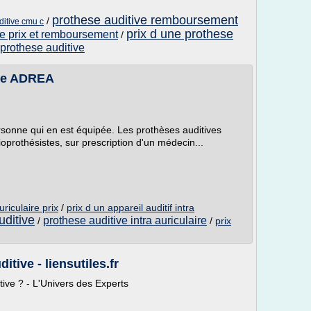
prothese auditive remboursement
/
itive cmu c
prix d une prothese
ve prix et remboursement
/
rothese auditive
lle ADREA
ersonne qui en est équipée. Les prothèses auditives
prothésistes, sur prescription d'un médecin...
uriculaire prix
/
prix d un appareil auditif intra
uditive
prothese auditive intra auriculaire
/
/
prix
ive - liensutiles.fr
ve ? - L'Univers des Experts