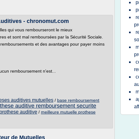
p
p
r
uditives - chronomut.com
pr
elles qui vous rembourseront le mieux
r
res et sont mal remboursées par la Sécurité Sociale.
so
s remboursements et des avantages pour payer moins
m
pr
c
r
ucun remboursement n'est...
c
au
m
a
ses auditives mutuelles
/
base remboursement
these auditive remboursement securite
af
prothese auditive
/
meilleure mutuelle prothese
teur de Mutuelles