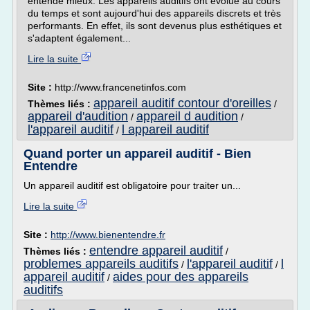
entende mieux. Les appareils auditifs ont évolué au cours
du temps et sont aujourd'hui des appareils discrets et très
performants. En effet, ils sont devenus plus esthétiques et
s'adaptent également...
Lire la suite
Site :
http://www.francenetinfos.com
appareil auditif contour d'oreilles
Thèmes liés :
/
appareil d'audition
appareil d audition
/
/
l'appareil auditif
l appareil auditif
/
Quand porter un appareil auditif - Bien
Entendre
Un appareil auditif est obligatoire pour traiter un...
Lire la suite
Site :
http://www.bienentendre.fr
entendre appareil auditif
Thèmes liés :
/
problemes appareils auditifs
l'appareil auditif
l
/
/
appareil auditif
aides pour des appareils
/
auditifs