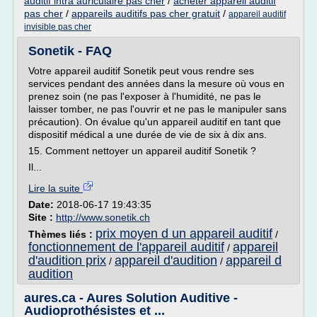
auditif intra auriculaire pas cher
/
acheter appareil auditif
pas cher
/
appareils auditifs pas cher gratuit
/
appareil auditif
invisible pas cher
Sonetik - FAQ
Votre appareil auditif Sonetik peut vous rendre ses
services pendant des années dans la mesure où vous en
prenez soin (ne pas l'exposer à l'humidité, ne pas le
laisser tomber, ne pas l'ouvrir et ne pas le manipuler sans
précaution). On évalue qu'un appareil auditif en tant que
dispositif médical a une durée de vie de six à dix ans.
15. Comment nettoyer un appareil auditif Sonetik ?
Il...
Lire la suite
Date:
2018-06-17 19:43:35
Site :
http://www.sonetik.ch
prix moyen d un appareil auditif
Thèmes liés :
/
fonctionnement de l'appareil auditif
appareil
/
d'audition prix
appareil d'audition
appareil d
/
/
audition
aures.ca - Aures Solution Auditive -
Audioprothésistes et ...