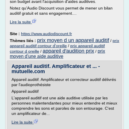
son budget avant l'acquisition d'aides auditives.
Notez qu'Audio Discount vous permet de mener un bilan
auditif gratuit et sans engagement....
Lire la suite
Site :
https://www.audiodiscount.fr
prix moyen d un appareil auditif
Thèmes liés :
/
prix
appareil auditif contour d'oreille
/
prix appareil auditif
appareil d'audition prix
prix
contour d oreille
/
/
moyen d'une aide auditive
Appareil auditif. Amplificateur et ... -
mutuelle.com
Appareil auditif. Amplificateur et correcteur auditif délivrés
par l'audioprothésiste
Appareil auditif
L'appareil auditif est une aide auditive utilisée par les
personnes malentendantes pour mieux entendre et mieux
comprendre les sons et paroles de son entourage. C'est
un amplificateur de...
Lire la suite