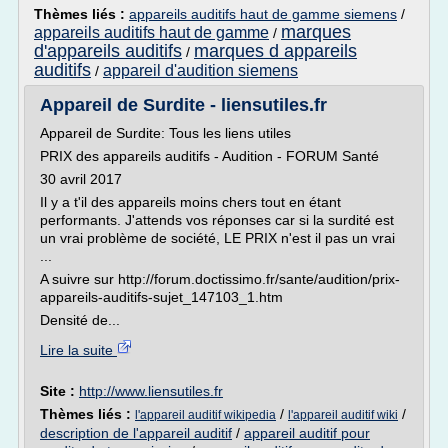
Thèmes liés :
appareils auditifs haut de gamme siemens
/
marques
appareils auditifs haut de gamme
/
d'appareils auditifs
marques d appareils
/
auditifs
appareil d'audition siemens
/
Appareil de Surdite - liensutiles.fr
Appareil de Surdite: Tous les liens utiles
PRIX des appareils auditifs - Audition - FORUM Santé
30 avril 2017
Il y a t'il des appareils moins chers tout en étant
performants. J'attends vos réponses car si la surdité est
un vrai problème de société, LE PRIX n'est il pas un vrai
...
A suivre sur http://forum.doctissimo.fr/sante/audition/prix-
appareils-auditifs-sujet_147103_1.htm
Densité de...
Lire la suite
Site :
http://www.liensutiles.fr
Thèmes liés :
/
/
l'appareil auditif wikipedia
l'appareil auditif wiki
description de l'appareil auditif
/
appareil auditif pour