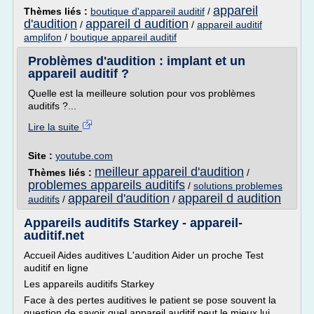
appareil
Thèmes liés :
boutique d'appareil auditif
/
d'audition
appareil d audition
/
/
appareil auditif
amplifon
/
boutique appareil auditif
Problèmes d'audition : implant et un
appareil auditif ?
Quelle est la meilleure solution pour vos problèmes
auditifs ?...
Lire la suite
Site :
youtube.com
meilleur appareil d'audition
Thèmes liés :
/
problemes appareils auditifs
/
solutions problemes
appareil d'audition
appareil d audition
auditifs
/
/
Appareils auditifs Starkey - appareil-
auditif.net
Accueil Aides auditives L'audition Aider un proche Test
auditif en ligne
Les appareils auditifs Starkey
Face à des pertes auditives le patient se pose souvent la
question de savoir quel appareil auditif peut le mieux lui