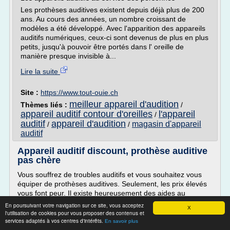
Les prothèses auditives existent depuis déjà plus de 200
ans. Au cours des années, un nombre croissant de
modèles a été développé. Avec l'apparition des appareils
auditifs numériques, ceux-ci sont devenus de plus en plus
petits, jusqu'à pouvoir être portés dans l' oreille de
manière presque invisible à...
Lire la suite
Site :
https://www.tout-ouie.ch
meilleur appareil d'audition
Thèmes liés :
/
appareil auditif contour d'oreilles
l'appareil
/
auditif
appareil d'audition
magasin d'appareil
/
/
auditif
Appareil auditif discount, prothèse auditive
pas chère
Vous souffrez de troubles auditifs et vous souhaitez vous
équiper de prothèses auditives. Seulement, les prix élevés
vous font peur. Il existe heureusement des aides au
financement pour les appareils auditifs. Donc pas
En poursuivant votre navigation sur ce site, vous acceptez
X
d'inquiétude avec Audition Assas, nos prix sont 30% moins
l'utilisation de cookies pour vous proposer des contenus et
services adaptés à vos centres d'intérêts.
chers que la concurrence sur tous les appareils auditifs.
En savoir plus