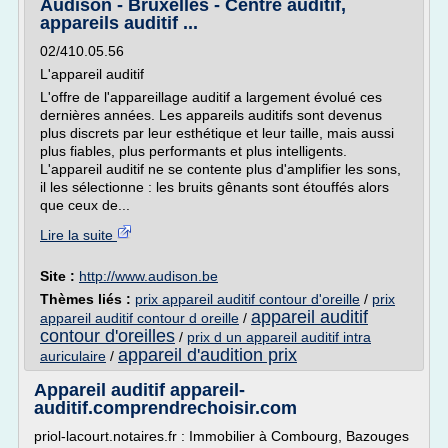
Audison - Bruxelles - Centre auditif,
appareils auditif ...
02/410.05.56
L'appareil auditif
L'offre de l'appareillage auditif a largement évolué ces
dernières années. Les appareils auditifs sont devenus
plus discrets par leur esthétique et leur taille, mais aussi
plus fiables, plus performants et plus intelligents.
L'appareil auditif ne se contente plus d'amplifier les sons,
il les sélectionne : les bruits gênants sont étouffés alors
que ceux de...
Lire la suite
Site :
http://www.audison.be
Thèmes liés :
prix appareil auditif contour d'oreille
/
prix
appareil auditif
appareil auditif contour d oreille
/
contour d'oreilles
/
prix d un appareil auditif intra
appareil d'audition prix
auriculaire
/
Appareil auditif appareil-
auditif.comprendrechoisir.com
priol-lacourt.notaires.fr : Immobilier à Combourg, Bazouges