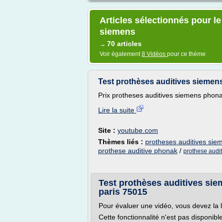
Articles sélectionnés pour l
siemens
70 articles
→
Voir également
8 Vidéos
pour ce thème
Test prothèses auditives siemens
Prix protheses auditives siemens phonak
Lire la suite
Site :
youtube.com
Thèmes liés :
protheses auditives sie
prothese auditive phonak
/
prothese audit
Test prothèses auditives sie
paris 75015
Pour évaluer une vidéo, vous devez la 
Cette fonctionnalité n'est pas disponib