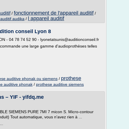
fonctionnement de l'appareil auditif
uditif
/
/
l appareil auditif
 auditif audika
/
dition conseil Lyon 8
N - 04 78 74 52 90 - lyonetatsunis@auditionconseil.fr
recommande une large gamme d'audioprothèses telles
prothese
ese auditive phonak ou siemens
/
e auditive phonak
/
prothese auditive siemens
ns – YIF - yifdq.me
LE SIEMENS PURE 7MI 7 micon S. Micro-contour
duit) Tout automatique, vous n'avez rien à ...
..