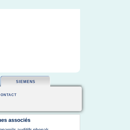
SIEMENS
CONTACT
es associés
ppareils auditifs phonak