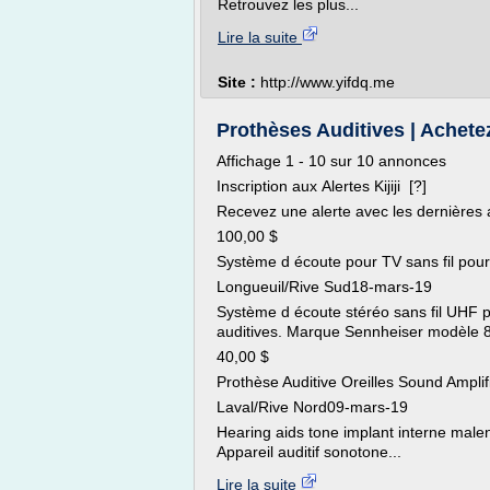
Retrouvez les plus...
Lire la suite
Site :
http://www.yifdq.me
Prothèses Auditives | Achetez
Affichage 1 - 10 sur 10 annonces
Inscription aux Alertes Kijiji [?]
Recevez une alerte avec les dernières
100,00 $
Système d écoute pour TV sans fil pour
Longueuil/Rive Sud18-mars-19
Système d écoute stéréo sans fil UHF po
auditives. Marque Sennheiser modèle 84
40,00 $
Prothèse Auditive Oreilles Sound Amplifi
Laval/Rive Nord09-mars-19
Hearing aids tone implant interne male
Appareil auditif sonotone...
Lire la suite