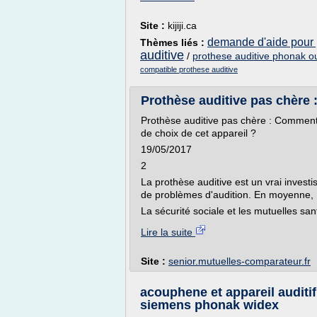
Site :
kijiji.ca
demande d'aide pour 
Thèmes liés :
auditive
/
prothese auditive phonak 
compatible prothese auditive
Prothèse auditive pas chère :
Prothèse auditive pas chère : Comment r
de choix de cet appareil ?
19/05/2017
2
La prothèse auditive est un vrai invest
de problèmes d'audition. En moyenne, 1
La sécurité sociale et les mutuelles sa
Lire la suite
Site :
senior.mutuelles-comparateur.fr
acouphene et appareil auditif
siemens phonak widex