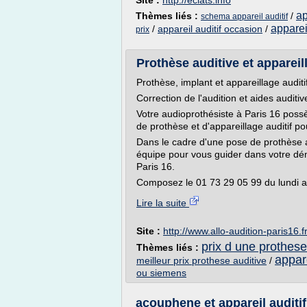
Site :
http://eclats.info
ap
Thèmes liés :
/
schema appareil auditif
apparei
/
appareil auditif occasion
/
prix
Prothèse auditive et appareil
Prothèse, implant et appareillage audit
Correction de l'audition et aides auditi
Votre audioprothésiste à Paris 16 pos
de prothèse et d'appareillage auditif po
Dans le cadre d'une pose de prothèse a
équipe pour vous guider dans votre déma
Paris 16.
Composez le 01 73 29 05 99 du lundi au
Lire la suite
Site :
http://www.allo-audition-paris16.f
prix d une prothese
Thèmes liés :
appare
meilleur prix prothese auditive
/
ou siemens
acouphene et appareil auditif