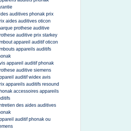
rantie
ides auditives phonak prix
rix aides auditives oticon
arque prothese auditive
rothese auditive prix starkey
mbout appareil auditif oticon
mbouts appareils auditifs
honak
vis appareil auditif phonak
rothese auditive siemens
ppareil auditif widex avis
rix appareils auditifs resound
honak accessoires appareils
ditifs
ntretien des aides auditives
honak
ppareil auditif phonak ou
iemens