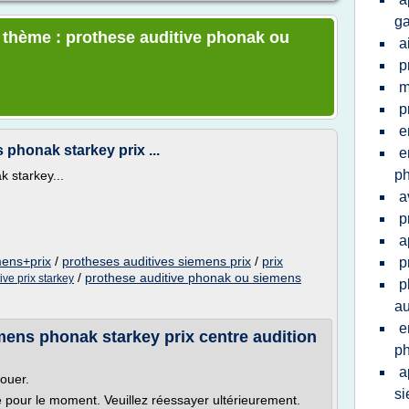
ga
e thème : prothese auditive phonak ou
a
p
m
p
e
 phonak starkey prix ...
e
p
 starkey...
a
p
a
mens+prix
/
protheses auditives siemens prix
/
prix
p
/
prothese auditive phonak ou siemens
ive prix starkey
p
au
e
mens phonak starkey prix centre audition
p
a
louer.
s
le pour le moment. Veuillez réessayer ultérieurement.