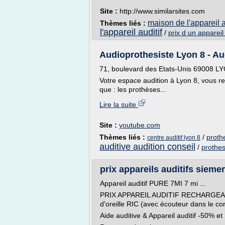
Site :
http://www.similarsites.com
maison de l'appareil a
Thèmes liés :
l'appareil auditif
/
prix d un appareil
Audioprothesiste Lyon 8 - Au
71, boulevard des Etats-Unis 69008 LYO
Votre espace audition à Lyon 8, vous 
que : les prothèses...
Lire la suite
Site :
youtube.com
Thèmes liés :
/
proth
centre auditif lyon 8
auditive audition conseil
/
prothes
prix appareils auditifs sieme
Appareil auditif PURE 7MI 7 mi ...
PRIX APPAREIL AUDITIF RECHARGEAB
d'oreille RIC (avec écouteur dans le con
Aide auditive & Appareil auditif -50% et .