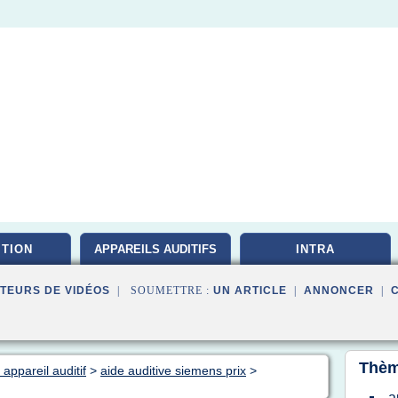
ITION
APPAREILS AUDITIFS
INTRA
TEURS DE VIDÉOS
| SOUMETTRE :
UN ARTICLE
|
ANNONCER
|
Thèm
appareil auditif
>
aide auditive siemens prix
>
a