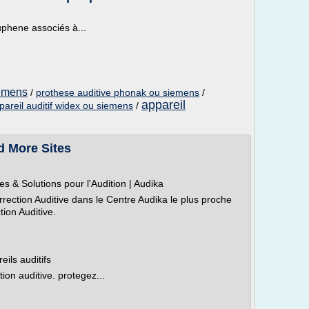
uphene associés à...
iemens
/
prothese auditive phonak ou siemens
/
appareil
pareil auditif widex ou siemens
/
d More Sites
ses & Solutions pour l'Audition | Audika
rrection Auditive dans le Centre Audika le plus proche
tion Auditive.
reils auditifs
ction auditive. protegez...