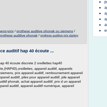
p
a
a
a
a
e
mens+prix
/
prothese auditive phonak ou siemens
/
 prothese auditive phonak
/
prothese auditive prix starkey
e auditif hap 40 écoute ...
hap 40 écoute discrete 2 oreillettes hap40
P40),oreillettes, appareil auditif, appareils
itif siemens, prix appareil auditif, remboursement appareil
ppareil auditif, piles pour appareil auditif, pile appareil
auditif phonak, achat appareil auditif, prix d un appareil
appareil auditif, appareil auditif numérique, appareil