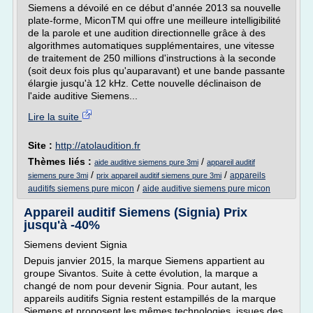
Siemens a dévoilé en ce début d'année 2013 sa nouvelle
plate-forme, MiconTM qui offre une meilleure intelligibilité
de la parole et une audition directionnelle grâce à des
algorithmes automatiques supplémentaires, une vitesse
de traitement de 250 millions d'instructions à la seconde
(soit deux fois plus qu'auparavant) et une bande passante
élargie jusqu'à 12 kHz. Cette nouvelle déclinaison de
l'aide auditive Siemens...
Lire la suite
Site :
http://atolaudition.fr
Thèmes liés :
/
aide auditive siemens pure 3mi
appareil auditif
/
/
appareils
siemens pure 3mi
prix appareil auditif siemens pure 3mi
/
auditifs siemens pure micon
aide auditive siemens pure micon
Appareil auditif Siemens (Signia) Prix
jusqu'à -40%
Siemens devient Signia
Depuis janvier 2015, la marque Siemens appartient au
groupe Sivantos. Suite à cette évolution, la marque a
changé de nom pour devenir Signia. Pour autant, les
appareils auditifs Signia restent estampillés de la marque
Siemens et proposent les mêmes technologies, issues des