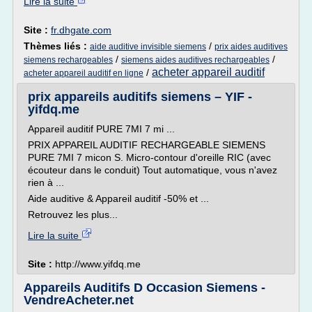
Lire la suite
Site :
fr.dhgate.com
Thèmes liés :
/
aide auditive invisible siemens
prix aides auditives
/
/
siemens rechargeables
siemens aides auditives rechargeables
acheter appareil auditif
/
acheter appareil auditif en ligne
prix appareils auditifs siemens – YIF -
yifdq.me
Appareil auditif PURE 7MI 7 mi ...
PRIX APPAREIL AUDITIF RECHARGEABLE SIEMENS
PURE 7MI 7 micon S. Micro-contour d'oreille RIC (avec
écouteur dans le conduit) Tout automatique, vous n'avez
rien à ...
Aide auditive & Appareil auditif -50% et ...
Retrouvez les plus...
Lire la suite
Site :
http://www.yifdq.me
Appareils Auditifs D Occasion Siemens -
VendreAcheter.net