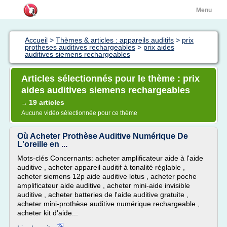
Menu
Accueil
>
Thèmes & articles : appareils auditifs
>
prix
protheses auditives rechargeables
>
prix aides
auditives siemens rechargeables
Articles sélectionnés pour le thème : prix
aides auditives siemens rechargeables
19 articles
→
Aucune vidéo sélectionnée pour ce thème
Où Acheter Prothèse Auditive Numérique De
L'oreille en ...
Mots-clés Concernants: acheter amplificateur aide à l'aide
auditive , acheter appareil auditif à tonalité réglable ,
acheter siemens 12p aide auditive lotus , acheter poche
amplificateur aide auditive , acheter mini-aide invisible
auditive , acheter batteries de l'aide auditive gratuite ,
acheter mini-prothèse auditive numérique rechargeable ,
acheter kit d'aide...