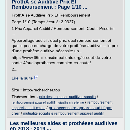
ProthÃ¨se Auditive Prix Et
Remboursement : Page 1/10 ...
ProthÃ¨se Auditive Prix Et Remboursement
Page 1/10 (Temps écoulé: 2.9327)
1 Prix Appareil Auditif / Remboursement, Cout - Prise En
...
Appareillage auditif : quel prix, quel remboursement et
quelle prise en charge de votre prothèse auditive ... le prix
d'une prothèse auditive nécessite un ...
https://www.66millionsdimpatients.org/le-cout-de-votre-
sante-4/audioprotheses-combien-ca-coute/
2...
Lire la suite
Site :
http://rechercher.top
Thèmes liés :
/
prix des protheses auditives sonalto
/
remboursement
remboursement appareil auditif mutualite chretienne
/
prix accessoire appareil auditif pas
appareil auditif cmu c
cher
/
mutualite socialiste remboursement appareil auditif
Les meilleures aides et prothèses auditives
en 2018 - 2019 ...