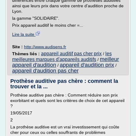
différences entre chaque gamme de protheses auditives
ainsi que leurs prix dans votre centre d'audition proche de
Lyon.
la gamme "SOLIDAIRE".
Prix appareil auditif le moins cher =...
Lire la suite
Site :
http://www.audisens.fr
appareil auditif pas cher prix
les
Thèmes liés :
/
meilleur
meilleures marques d'appareils auditifs
/
appareil d'audition
appareil d'audition prix
/
/
appareil d'audition pas cher
Prothèse auditive pas chère : comment la
trouver et la ...
Prothèse auditive pas chère : Comment réduire son prix
exorbitant et quels sont les critères de choix de cet appareil
?
19/05/2017
2
La prothèse auditive est un vrai investissement qui coûte
cher pour ceux ou celles souffrants de problèmes