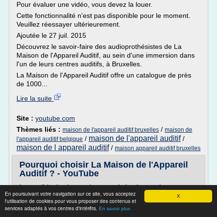
Pour évaluer une vidéo, vous devez la louer.
Cette fonctionnalité n'est pas disponible pour le moment.
Veuillez réessayer ultérieurement.
Ajoutée le 27 juil. 2015
Découvrez le savoir-faire des audioprothésistes de La
Maison de l'Appareil Auditif, au sein d'une immersion dans
l'un de leurs centres auditifs, à Bruxelles.
La Maison de l'Appareil Auditif offre un catalogue de près
de 1000...
Lire la suite
Site :
youtube.com
Thèmes liés :
/
maison de l'appareil auditif bruxelles
maison de
maison de l'appareil auditif
/
/
l'appareil auditif belgique
maison de l appareil auditif
/
maison appareil auditif bruxelles
Pourquoi choisir La Maison de l'Appareil
Auditif ? - YouTube
Impossible de charger la transcription interactive.
En poursuivant votre navigation sur ce site, vous acceptez
X
Chargement...
l'utilisation de cookies pour vous proposer des contenus et
services adaptés à vos centres d'intérêts.
Pour évaluer une vidéo, vous devez la louer.
En savoir plus