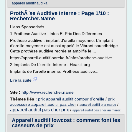
appareil auditif audika
ProthÃ¨se Auditive Interne : Page 1/10 :
Rechercher.Name
Liens Sponsorisés
1 Prothese Auditive : Infos Et Prix Des Différentes ...
Prothese auditive : implant d'oreille moyenne. L'implant
d'oreille moyenne est aussi appelé le Vibrant soundbridge.
Cette prothèse auditive recrée et amplifie le ...
https://appareil-auditif.ooreka.fr/infos/prothese-auditive
2 Implants De L'oreille Interne - Hear-it.org
Implants de l'oreille interne. Prothèse auditive...
Lire la suite
Site :
http://www.rechercher.name
Thèmes liés :
prix appareil auditif contour d'oreille
/
prix
accessoire appareil auditif pas cher
/
/
appareil auditif prix maroc
appareil auditif pas cher prix
/
appareil auditif pas cher au maroc
Appareil auditif lowcost : comment font les
casseurs de prix