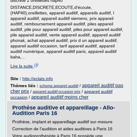
discrete 2 oreillettes hap40
DISTANCE,DISCRETE,ECOUTE,d'écoute,
(HAP40),oreillettes, appareil auditif, appareils auditif, l
appareil auditif, appareil auditif siemens, prix appareil
auditif, remboursement appareil auditif, piles appareil
auditif, pile pour appareil auditif, piles pour appareil auditif,
pile appareil auditif, vente appareil auditif, appareil auditif
phonak, achat appareil auditif, prix d un appareil auditif,
appareil auditif occasion, tarif appareil auditif, appareil
auditif numérique, appareil auditif paris, appareil auditif
baha,...
Lire la suite
Site :
http://eclats.info
appareil auditif pas
Thèmes liés :
/
schema appareil auditif
cher prix
/
/
appareil auditif
appareil auditif occasion prix
appareil auditif moins cher
occasion
/
Prothèse auditive et appareillage - Allo-
Audition Paris 16
Prothèse, implant et appareillage auditif sur-mesure
Correction de l'audition et aides auditives à Paris 16
Votre audioprothésiste à Paris 16 possède une