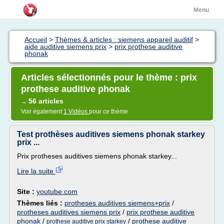
Menu
Accueil
>
Thèmes & articles : siemens appareil auditif
>
aide auditive siemens prix
>
prix prothese auditive
phonak
Articles sélectionnés pour le thème : prix
prothese auditive phonak
56 articles
→
Voir également
1 Vidéos
pour ce thème
Test prothèses auditives siemens phonak starkey
prix ...
Prix protheses auditives siemens phonak starkey...
Lire la suite
Site :
youtube.com
Thèmes liés :
protheses auditives siemens+prix
/
protheses auditives siemens prix
/
prix prothese auditive
phonak
/
/
prothese auditive
prothese auditive prix starkey