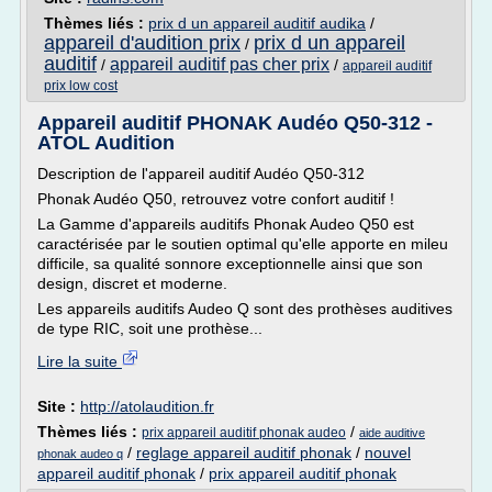
Thèmes liés :
prix d un appareil auditif audika
/
appareil d'audition prix
prix d un appareil
/
auditif
appareil auditif pas cher prix
/
/
appareil auditif
prix low cost
Appareil auditif PHONAK Audéo Q50-312 -
ATOL Audition
Description de l'appareil auditif Audéo Q50-312
Phonak Audéo Q50, retrouvez votre confort auditif !
La Gamme d'appareils auditifs Phonak Audeo Q50 est
caractérisée par le soutien optimal qu'elle apporte en mileu
difficile, sa qualité sonnore exceptionnelle ainsi que son
design, discret et moderne.
Les appareils auditifs Audeo Q sont des prothèses auditives
de type RIC, soit une prothèse...
Lire la suite
Site :
http://atolaudition.fr
Thèmes liés :
/
prix appareil auditif phonak audeo
aide auditive
/
reglage appareil auditif phonak
/
nouvel
phonak audeo q
appareil auditif phonak
/
prix appareil auditif phonak