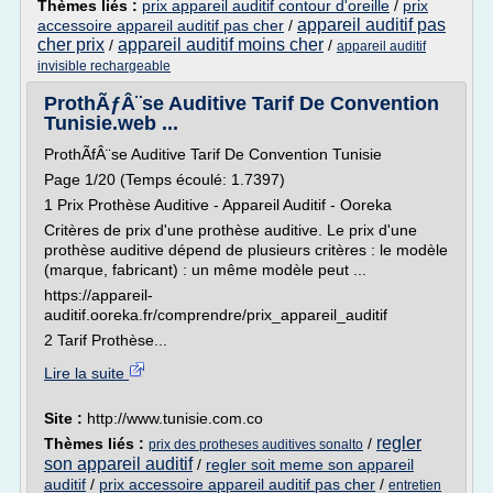
Thèmes liés :
prix appareil auditif contour d'oreille
/
prix
appareil auditif pas
accessoire appareil auditif pas cher
/
cher prix
appareil auditif moins cher
/
/
appareil auditif
invisible rechargeable
ProthÃƒÂ¨se Auditive Tarif De Convention
Tunisie.web ...
ProthÃfÂ¨se Auditive Tarif De Convention Tunisie
Page 1/20 (Temps écoulé: 1.7397)
1 Prix Prothèse Auditive - Appareil Auditif - Ooreka
Critères de prix d'une prothèse auditive. Le prix d'une
prothèse auditive dépend de plusieurs critères : le modèle
(marque, fabricant) : un même modèle peut ...
https://appareil-
auditif.ooreka.fr/comprendre/prix_appareil_auditif
2 Tarif Prothèse...
Lire la suite
Site :
http://www.tunisie.com.co
regler
Thèmes liés :
/
prix des protheses auditives sonalto
son appareil auditif
/
regler soit meme son appareil
auditif
/
prix accessoire appareil auditif pas cher
/
entretien