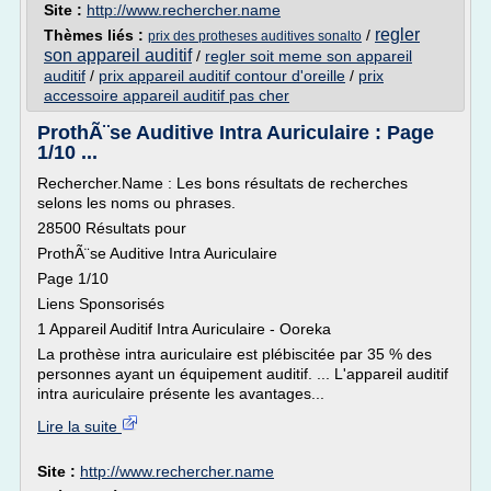
Site :
http://www.rechercher.name
regler
Thèmes liés :
/
prix des protheses auditives sonalto
son appareil auditif
/
regler soit meme son appareil
auditif
/
prix appareil auditif contour d'oreille
/
prix
accessoire appareil auditif pas cher
ProthÃ¨se Auditive Intra Auriculaire : Page
1/10 ...
Rechercher.Name : Les bons résultats de recherches
selons les noms ou phrases.
28500 Résultats pour
ProthÃ¨se Auditive Intra Auriculaire
Page 1/10
Liens Sponsorisés
1 Appareil Auditif Intra Auriculaire - Ooreka
La prothèse intra auriculaire est plébiscitée par 35 % des
personnes ayant un équipement auditif. ... L'appareil auditif
intra auriculaire présente les avantages...
Lire la suite
Site :
http://www.rechercher.name