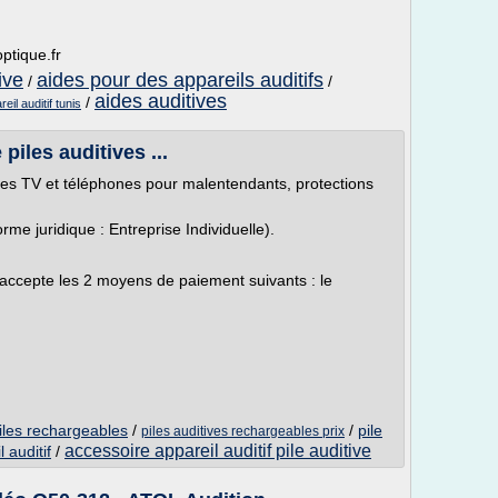
ptique.fr
ive
aides pour des appareils auditifs
/
/
aides auditives
/
eil auditif tunis
piles auditives ...
ques TV et téléphones pour malentendants, protections
orme juridique : Entreprise Individuelle).
 accepte les 2 moyens de paiement suivants : le
piles rechargeables
/
/
pile
piles auditives rechargeables prix
accessoire appareil auditif pile auditive
l auditif
/