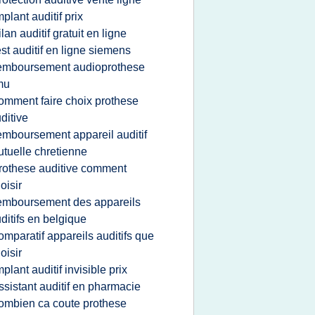
mplant auditif prix
ilan auditif gratuit en ligne
est auditif en ligne siemens
emboursement audioprothese
mu
omment faire choix prothese
ditive
emboursement appareil auditif
tuelle chretienne
rothese auditive comment
oisir
emboursement des appareils
ditifs en belgique
omparatif appareils auditifs que
oisir
mplant auditif invisible prix
ssistant auditif en pharmacie
ombien ca coute prothese