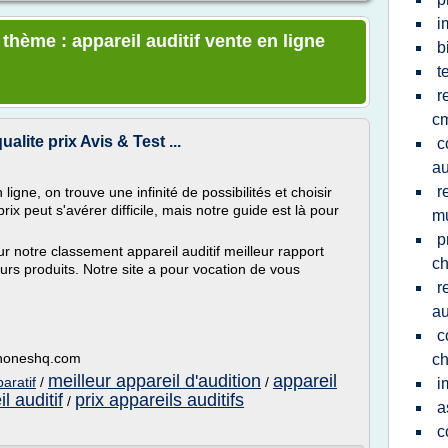
i
 thème : appareil auditif vente en ligne
b
t
r
c
ualite prix Avis & Test ...
c
au
r
igne, on trouve une infinité de possibilités et choisir
prix peut s'avérer difficile, mais notre guide est là pour
mu
p
notre classement appareil auditif meilleur rapport
ch
eurs produits. Notre site a pour vocation de vous
r
au
c
phoneshq.com
ch
meilleur appareil d'audition
appareil
paratif
/
/
i
l auditif
prix appareils auditifs
/
a
c