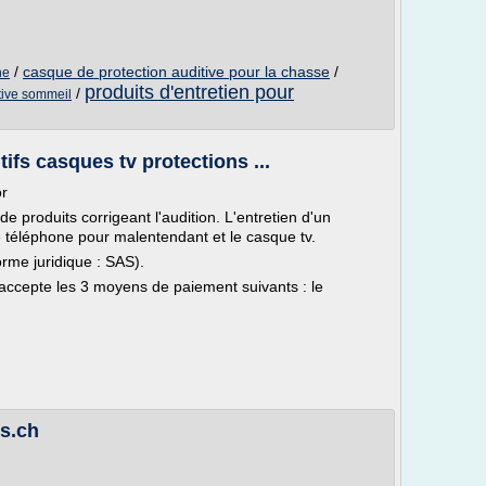
/
casque de protection auditive pour la chasse
/
ne
produits d'entretien pour
/
tive sommeil
tifs casques tv protections ...
or
de produits corrigeant l'audition. L'entretien d'un
 le téléphone pour malentendant et le casque tv.
forme juridique : SAS).
 accepte les 3 moyens de paiement suivants : le
zs.ch