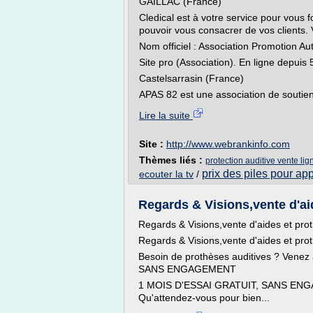
GAILLAC (France)
Cledical est à votre service pour vous 
pouvoir vous consacrer de vos clients. Vo
Nom officiel : Association Promotion A
Site pro (Association). En ligne depuis 
Castelsarrasin (France)
APAS 82 est une association de soutien
Lire la suite
Site :
http://www.webrankinfo.com
Thèmes liés :
protection auditive vente lig
prix des piles pour app
ecouter la tv
/
Regards & Visions,vente d'aid
Regards & Visions,vente d'aides et pro
Regards & Visions,vente d'aides et pro
Besoin de prothèses auditives ? Venez
SANS ENGAGEMENT
1 MOIS D'ESSAI GRATUIT, SANS ENGAG
Qu'attendez-vous pour bien...