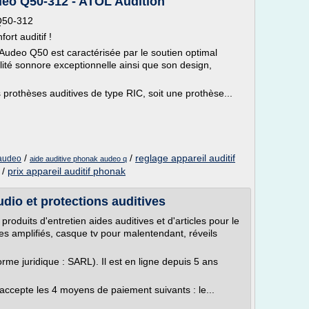
éo Q50-312 - ATOL Audition
 Q50-312
rt auditif !
udeo Q50 est caractérisée par le soutien optimal
ualité sonnore exceptionnelle ainsi que son design,
 prothèses auditives de type RIC, soit une prothèse...
/
/
reglage appareil auditif
 audeo
aide auditive phonak audeo q
/
prix appareil auditif phonak
dio et protections auditives
produits d'entretien aides auditives et d'articles pour le
s amplifiés, casque tv pour malentendant, réveils
forme juridique : SARL). Il est en ligne depuis 5 ans
 accepte les 4 moyens de paiement suivants : le...