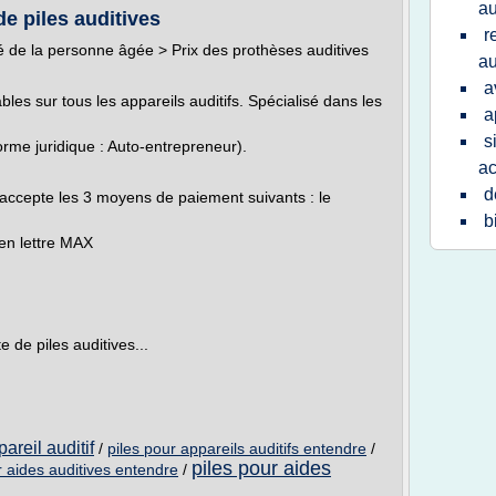
au
de piles auditives
r
té de la personne âgée > Prix des prothèses auditives
au
a
bles sur tous les appareils auditifs. Spécialisé dans les
a
s
forme juridique : Auto-entrepreneur).
ac
d
 accepte les 3 moyens de paiement suivants : le
b
 en lettre MAX
 de piles auditives...
areil auditif
/
piles pour appareils auditifs entendre
/
piles pour aides
r aides auditives entendre
/