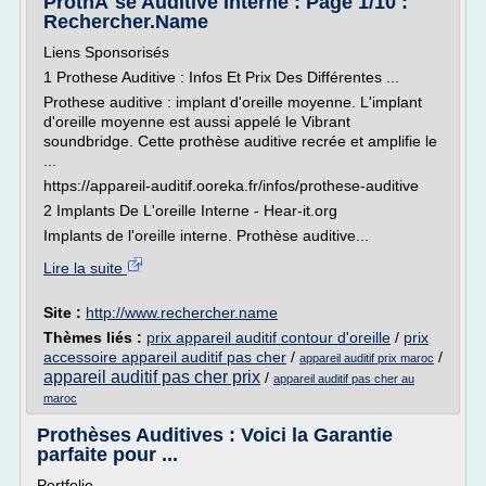
ProthÃ¨se Auditive Interne : Page 1/10 :
Rechercher.Name
Liens Sponsorisés
1 Prothese Auditive : Infos Et Prix Des Différentes ...
Prothese auditive : implant d'oreille moyenne. L'implant
d'oreille moyenne est aussi appelé le Vibrant
soundbridge. Cette prothèse auditive recrée et amplifie le
...
https://appareil-auditif.ooreka.fr/infos/prothese-auditive
2 Implants De L'oreille Interne - Hear-it.org
Implants de l'oreille interne. Prothèse auditive...
Lire la suite
Site :
http://www.rechercher.name
Thèmes liés :
prix appareil auditif contour d'oreille
/
prix
accessoire appareil auditif pas cher
/
/
appareil auditif prix maroc
appareil auditif pas cher prix
/
appareil auditif pas cher au
maroc
Prothèses Auditives : Voici la Garantie
parfaite pour ...
Portfolio