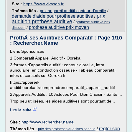
Site :
https://www.vivason.fr
Thèmes liés :
prix appareil auditif contour d'oreille
/
prix
demande d'aide pour prothese auditive
/
audition prothese auditive
/
prothese auditive prix
prothese auditive prix moyen
/
discount
ProthÃ¨ses Auditives Comparatif : Page 1/10
: Rechercher.Name
Liens Sponsorisés
1 Comparatif Appareil Auditif - Ooreka
3 formes d'appareils auditif : contour d'oreille, intra
auriculaire, en conduction osseuse - Tableau comparatif,
infos et conseils sur Ooreka.fr
https://appareil-
auditif.ooreka.fr/comprendre/comparatif_appareil_auditif
2 Appareils Auditifs : 10 Astuces Pour Bien Choisir - Santé ...
Trop peu utilisées, les aides auditives sont pourtant de...
Lire la suite
Site :
http://www.rechercher.name
regler son
Thèmes liés :
/
prix des protheses auditives sonalto