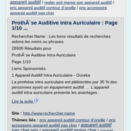
appareil auditif
/
regler soit meme son appareil auditif
/
prix appareil auditif contour d'oreille
/
prix accessoire
appareil auditif pas cher
ProthÃ¨se Auditive Intra Auriculaire : Page
1/10 ...
Rechercher.Name : Les bons résultats de recherches
selons les noms ou phrases.
28500 Résultats pour
ProthÃ¨se Auditive Intra Auriculaire
Page 1/10
Liens Sponsorisés
1 Appareil Auditif Intra Auriculaire - Ooreka
La prothèse intra auriculaire est plébiscitée par 35 % des
personnes ayant un équipement auditif. ... L'appareil
auditif intra auriculaire présente les avantages...
Lire la suite
Site :
http://www.rechercher.name
Thèmes liés :
prix appareil auditif contour d'oreille
/
prix
appareil auditif
accessoire appareil auditif pas cher
/
pas cher prix
appareil auditif moins cher
/
/
appareil