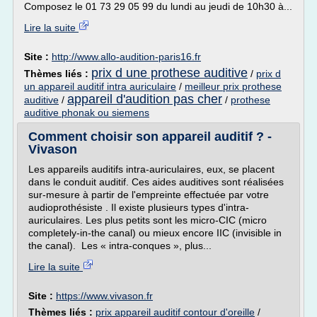
Composez le 01 73 29 05 99 du lundi au jeudi de 10h30 à...
Lire la suite
Site :
http://www.allo-audition-paris16.fr
prix d une prothese auditive
Thèmes liés :
/
prix d
un appareil auditif intra auriculaire
/
meilleur prix prothese
appareil d'audition pas cher
auditive
/
/
prothese
auditive phonak ou siemens
Comment choisir son appareil auditif ? -
Vivason
Les appareils auditifs intra-auriculaires, eux, se placent
dans le conduit auditif. Ces aides auditives sont réalisées
sur-mesure à partir de l'empreinte effectuée par votre
audioprothésiste . Il existe plusieurs types d'intra-
auriculaires. Les plus petits sont les micro-CIC (micro
completely-in-the canal) ou mieux encore IIC (invisible in
the canal). Les « intra-conques », plus...
Lire la suite
Site :
https://www.vivason.fr
Thèmes liés :
prix appareil auditif contour d'oreille
/