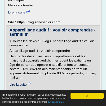
Mais cela tombe...
Lire la suite
Site :
https://blog.zoneseniors.com
Appareillage auditif : vouloir comprendre -
seriniti.fr
> Toutes les News du Blog > Appareillage auditif : vouloir
comprendre
Appareillage auditif : vouloir comprendre
Depuis des décennies, les audioprothésistes et les
maisons d'appareils auditifs interrogent les patients en
âge de porter des appareils auditifs et font un constat
sévère : 13% environ des malentendants portent un
appareil. Autrement dit, plus de 80% des patients, bon an,
mal an,...
Lire la suite
Site :
https://www.seriniti.fr
En poursuivant votre navigation sur ce site, vous acceptez
X
l'utilisation de cookies pour vous proposer des contenus et
services adaptés à vos centres d'intérêts.
Prothèse auditive à Colmar dans le Haut-
En savoir plus