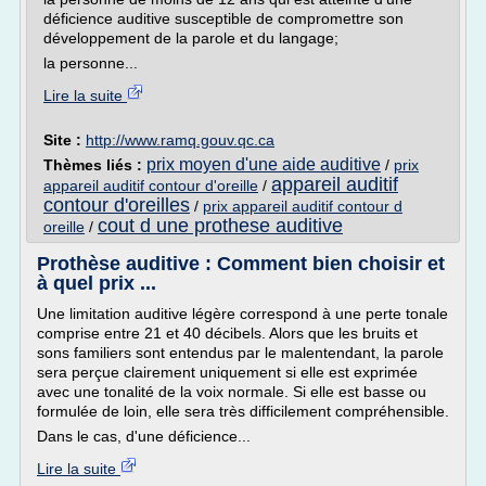
déficience auditive susceptible de compromettre son
développement de la parole et du langage;
la personne...
Lire la suite
Site :
http://www.ramq.gouv.qc.ca
prix moyen d'une aide auditive
Thèmes liés :
/
prix
appareil auditif
appareil auditif contour d'oreille
/
contour d'oreilles
/
prix appareil auditif contour d
cout d une prothese auditive
oreille
/
Prothèse auditive : Comment bien choisir et
à quel prix ...
Une limitation auditive légère correspond à une perte tonale
comprise entre 21 et 40 décibels. Alors que les bruits et
sons familiers sont entendus par le malentendant, la parole
sera perçue clairement uniquement si elle est exprimée
avec une tonalité de la voix normale. Si elle est basse ou
formulée de loin, elle sera très difficilement compréhensible.
Dans le cas, d'une déficience...
Lire la suite