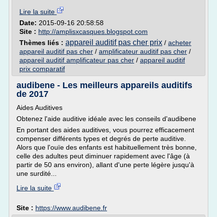
Lire la suite
Date:
2015-09-16 20:58:58
Site :
http://amplisxcasques.blogspot.com
appareil auditif pas cher prix
Thèmes liés :
/
acheter
appareil auditif pas cher
/
amplificateur auditif pas cher
/
appareil auditif amplificateur pas cher
/
appareil auditif
prix comparatif
audibene - Les meilleurs appareils auditifs
de 2017
Aides Auditives
Obtenez l'aide auditive idéale avec les conseils d'audibene
En portant des aides auditives, vous pourrez efficacement
compenser différents types et degrés de perte auditive.
Alors que l'ouïe des enfants est habituellement très bonne,
celle des adultes peut diminuer rapidement avec l'âge (à
partir de 50 ans environ), allant d'une perte légère jusqu'à
une surdité...
Lire la suite
Site :
https://www.audibene.fr