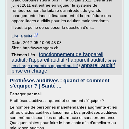
d'audioprothésistes a pris fin le 30 juin 2011. Dès le 1er
juillet 2011 est entrée en vigueur le système de
remboursement forfaitaire qui introduit de grands
changements dans le financement et la procédure des
appareillages auditifs pour les adultes malentendants.
Il vaut la peine de se poser la question d'un...
Lire la suite
Date:
2017-05-10 08:45:03
Site :
http://www.agdm.ch
fonctionnement de l'appareil
Thèmes liés :
auditif
l'appareil auditif
l appareil auditif
/
/
/
prise
appareil auditif
en charge reparation appareil auditif
/
prise en charge
Prothèses auditives : quand et comment
s'équiper ? | Santé ...
Partager par mail
Prothèses auditives : quand et comment s'équiper ?
Le nombre de personnes malentendantes augmente et les
offres d'aides auditives foisonnent. Les prothèses auditives
sont même disponibles en pharmacie et sans ordonnance.
Quelques pistes pour faire le bon choix afin d'améliorer au
mieux son audition.