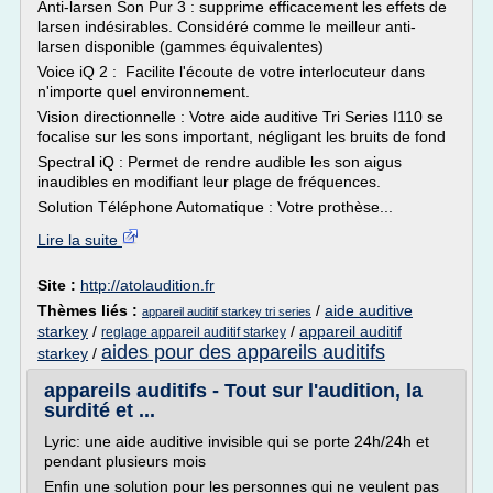
Anti-larsen Son Pur 3 : supprime efficacement les effets de
larsen indésirables. Considéré comme le meilleur anti-
larsen disponible (gammes équivalentes)
Voice iQ 2 : Facilite l'écoute de votre interlocuteur dans
n'importe quel environnement.
Vision directionnelle : Votre aide auditive Tri Series I110 se
focalise sur les sons important, négligant les bruits de fond
Spectral iQ : Permet de rendre audible les son aigus
inaudibles en modifiant leur plage de fréquences.
Solution Téléphone Automatique : Votre prothèse...
Lire la suite
Site :
http://atolaudition.fr
Thèmes liés :
/
aide auditive
appareil auditif starkey tri series
starkey
/
/
appareil auditif
reglage appareil auditif starkey
aides pour des appareils auditifs
starkey
/
appareils auditifs - Tout sur l'audition, la
surdité et ...
Lyric: une aide auditive invisible qui se porte 24h/24h et
pendant plusieurs mois
Enfin une solution pour les personnes qui ne veulent pas