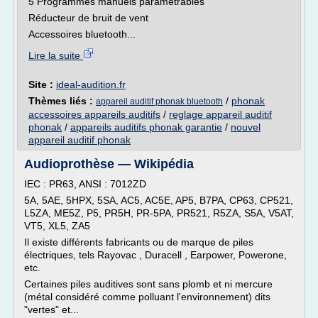
5 Programmes manuels paramétrables
Réducteur de bruit de vent
Accessoires bluetooth...
Lire la suite
Site :
ideal-audition.fr
Thèmes liés :
/
phonak
appareil auditif phonak bluetooth
accessoires appareils auditifs
/
reglage appareil auditif
phonak
/
appareils auditifs phonak garantie
/
nouvel
appareil auditif phonak
Audioprothèse — Wikipédia
IEC : PR63, ANSI : 7012ZD
5A, 5AE, 5HPX, 5SA, AC5, AC5E, AP5, B7PA, CP63, CP521,
L5ZA, ME5Z, P5, PR5H, PR-5PA, PR521, R5ZA, S5A, V5AT,
VT5, XL5, ZA5
Il existe différents fabricants ou de marque de piles
électriques, tels Rayovac , Duracell , Earpower, Powerone,
etc.
Certaines piles auditives sont sans plomb et ni mercure
(métal considéré comme polluant l'environnement) dits
"vertes" et...