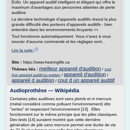
Enfin. Un appareil auditif intelligent et élégant qui offre le
maximum d'avantages aux personnes atteintes de perte
auditive.
La dernière technologie d'appareils auditifs résout la plus
grande difficulté des porteurs d'appareils auditifs - bien
entendre dans les environnements bruyants.++
Tout fonctionne automatiquement. Vous n'avez à vous
soucier d'aucune commande et les réglages sont...
Lire la suite
Site :
https://www.hearinglife.ca
meilleur appareil d'audition
Thèmes liés :
/
cout
appareil d'audition
/
/
d'un appareil auditif au quebec
appareil d audition
cout d un appareil auditif
/
Audioprothèse — Wikipédia
Certaines piles auditives sont sans plomb et ni mercure
(métal considéré comme polluant l'environnement) dits
"vertes" et respectant l'environnement [13] . Elles
fonctionnent sur le même principe que les piles classiques.
Des tests [14] auraient montré que cette dernière
génération de pile sans mercure permet une durée de vie