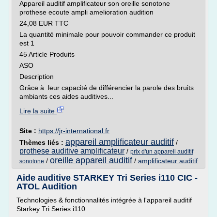
Appareil auditif amplificateur son oreille sonotone
prothese ecoute ampli amelioration audition
24,08 EUR TTC
La quantité minimale pour pouvoir commander ce produit
est 1
45 Article Produits
ASO
Description
Grâce à leur capacité de différencier la parole des bruits
ambiants ces aides auditives...
Lire la suite
Site :
https://jr-international.fr
appareil amplificateur auditif
Thèmes liés :
/
prothese auditive amplificateur
/
prix d'un appareil auditif
oreille appareil auditif
/
/
amplificateur auditif
sonotone
Aide auditive STARKEY Tri Series i110 CIC -
ATOL Audition
Technologies & fonctionnalités intégrée à l'appareil auditif
Starkey Tri Series i110