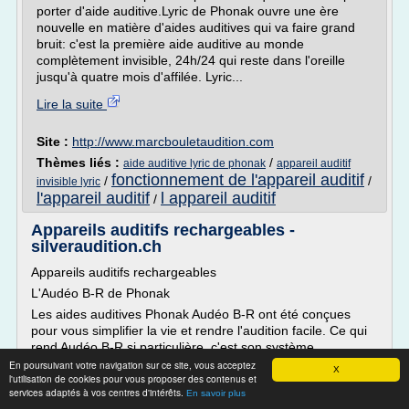
porter d'aide auditive.Lyric de Phonak ouvre une ère
nouvelle en matière d'aides auditives qui va faire grand
bruit: c'est la première aide auditive au monde
complètement invisible, 24h/24 qui reste dans l'oreille
jusqu'à quatre mois d'affilée. Lyric...
Lire la suite
Site :
http://www.marcbouletaudition.com
Thèmes liés :
/
aide auditive lyric de phonak
appareil auditif
fonctionnement de l'appareil auditif
/
/
invisible lyric
l'appareil auditif
l appareil auditif
/
Appareils auditifs rechargeables -
silveraudition.ch
Appareils auditifs rechargeables
L'Audéo B-R de Phonak
Les aides auditives Phonak Audéo B-R ont été conçues
pour vous simplifier la vie et rendre l'audition facile. Ce qui
rend Audéo B-R si particulière, c'est son système
d'exploitation unique baptisé AutoSense OS. Il détecte votre
En poursuivant votre navigation sur ce site, vous acceptez
X
l'utilisation de cookies pour vous proposer des contenus et
environnement et règle vos aides auditives à chaque
services adaptés à vos centres d'intérêts.
En savoir plus
instant. Il vous suffit de les activer et le reste...