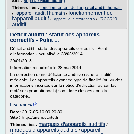
Site :
https://fr.wikipedia.org
Thèmes liés :
fonctionnement de l'appareil auditif humain
fonctionnement de
l'appareil auditif humain
/
/
l'appareil auditif
l'appareil
/
/
l'appareil auditif wikipedia
auditif
Déficit auditif : statut des appareils
correctifs - Point ...
Déficit auditif : statut des appareils correctifs - Point
d'information - actualisé le 28/05/2014
29/01/2013
Information actualisée le 28 mai 2014
La correction d'une déficience auditive est une finalité
médicale. Les appareils ayant ce type de finalité (au vu des
informations inscrites sur la notice d'utilisation ou sur les
matériels promotionnels) sont donc classés dans la
catégorie...
Lire la suite
Date:
2017-05-10 09:20:30
Site :
http://ansm.sante.fr
marques d'appareils auditifs
Thèmes liés :
/
marques d appareils auditifs
appareil
/