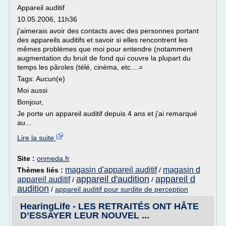
Appareil auditif
10.05.2006, 11h36
j'aimerais avoir des contacts avec des personnes portant
des appareils auditifs et savoir si elles rencontrent les
mêmes problèmes que moi pour entendre (notamment
augmentation du bruit de fond qui couvre la plupart du
temps les pâroles (télé, cinéma, etc....=
Tags: Aucun(e)
Moi aussi
Bonjour,
Je porte un appareil auditif depuis 4 ans et j'ai remarqué
au...
Lire la suite
Site :
onmeda.fr
magasin d'appareil auditif
magasin d
Thèmes liés :
/
appareil d'audition
appareil d
appareil auditif
/
/
audition
/
appareil auditif pour surdite de perception
HearingLife - LES RETRAITÉS ONT HÂTE
D’ESSAYER LEUR NOUVEL ...