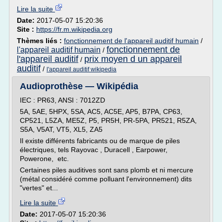
Lire la suite
Date:
2017-05-07 15:20:36
Site :
https://fr.m.wikipedia.org
Thèmes liés :
fonctionnement de l'appareil auditif humain
/
fonctionnement de
l'appareil auditif humain
/
l'appareil auditif
prix moyen d un appareil
/
auditif
/
l'appareil auditif wikipedia
Audioprothèse — Wikipédia
IEC : PR63, ANSI : 7012ZD
5A, 5AE, 5HPX, 5SA, AC5, AC5E, AP5, B7PA, CP63,
CP521, L5ZA, ME5Z, P5, PR5H, PR-5PA, PR521, R5ZA,
S5A, V5AT, VT5, XL5, ZA5
Il existe différents fabricants ou de marque de piles
électriques, tels Rayovac , Duracell , Earpower,
Powerone, etc.
Certaines piles auditives sont sans plomb et ni mercure
(métal considéré comme polluant l'environnement) dits
"vertes" et...
Lire la suite
Date:
2017-05-07 15:20:36