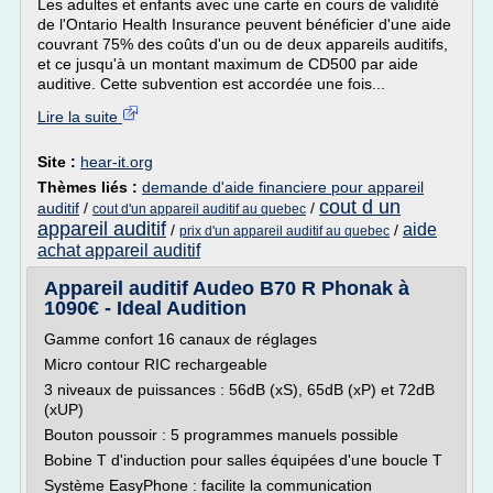
Les adultes et enfants avec une carte en cours de validité
de l'Ontario Health Insurance peuvent bénéficier d'une aide
couvrant 75% des coûts d'un ou de deux appareils auditifs,
et ce jusqu'à un montant maximum de CD500 par aide
auditive. Cette subvention est accordée une fois...
Lire la suite
Site :
hear-it.org
Thèmes liés :
demande d'aide financiere pour appareil
cout d un
auditif
/
/
cout d'un appareil auditif au quebec
appareil auditif
aide
/
/
prix d'un appareil auditif au quebec
achat appareil auditif
Appareil auditif Audeo B70 R Phonak à
1090€ - Ideal Audition
Gamme confort 16 canaux de réglages
Micro contour RIC rechargeable
3 niveaux de puissances : 56dB (xS), 65dB (xP) et 72dB
(xUP)
Bouton poussoir : 5 programmes manuels possible
Bobine T d'induction pour salles équipées d'une boucle T
Système EasyPhone : facilite la communication