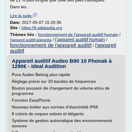
de 21 % plus longue que celle des piles classiques.
Dans les...
Lire la suite
Date:
2017-05-07 15:20:36
Site :
https://fr.wikipedia.org
Thèmes liés :
fonctionnement de l'appareil auditif humain
/
l'appareil auditif humain
/
/
l'appareil auditif wikipedia
fonctionnement de l'appareil auditif
l'appareil
/
auditif
Appareil auditif Audeo B90 10 Phonak à
1290€ - Ideal Audition
Puce Audeo Belong plus rapide
Réglage précis sur 20 bandes de fréquences
Bouton poussoir de changement de volume et/ou de
programme
Fonction EasyPhone
Nouveau boitier aux normes d'étanchéité IP68
8 coloris de coques sobres et élégants
Système de gestion automatique des environnements
sonores