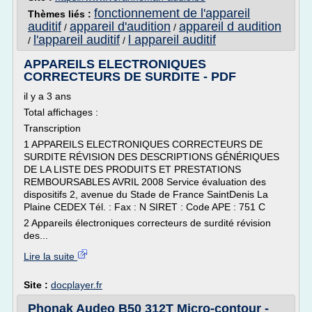
fonctionnement de l'appareil
Thèmes liés :
auditif
appareil d'audition
appareil d audition
/
/
l'appareil auditif
l appareil auditif
/
/
APPAREILS ELECTRONIQUES
CORRECTEURS DE SURDITE - PDF
il y a 3 ans
Total affichages :
Transcription
1 APPAREILS ELECTRONIQUES CORRECTEURS DE
SURDITE RÉVISION DES DESCRIPTIONS GÉNÉRIQUES
DE LA LISTE DES PRODUITS ET PRESTATIONS
REMBOURSABLES AVRIL 2008 Service évaluation des
dispositifs 2, avenue du Stade de France SaintDenis La
Plaine CEDEX Tél. : Fax : N SIRET : Code APE : 751 C
2 Appareils électroniques correcteurs de surdité révision
des...
Lire la suite
Site :
docplayer.fr
Phonak Audeo B50 312T Micro-contour -