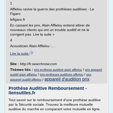
1
Afflelou ravive la guerre des prothèses auditives - Le
Figaro
lefigaro.fr
En cassant les prix, Alain Afflelou entend attirer de
nouveaux clients qui ont un trouble auditif et ne le
corrigent pas. Lire la suite »
4
Acousticien Alain Afflelou :...
Lire la suite
Site :
http://fr.searchnow.com
Thèmes liés :
/
prix prothese auditive alain afflelou
prix appareil
/
/
auditif alain afflelou
prix protheses auditives afflelou
prix
appareil d'audition prix
/
appareil auditif afflelou
Prothèse Auditive Remboursement -
liensutiles.fr
Tout savoir sur le remboursement d'une prothèse auditive
par la Sécurité sociale. Trouvez la meilleure mutuelle
auditive du marché en comparant votre mutuelle en ligne.