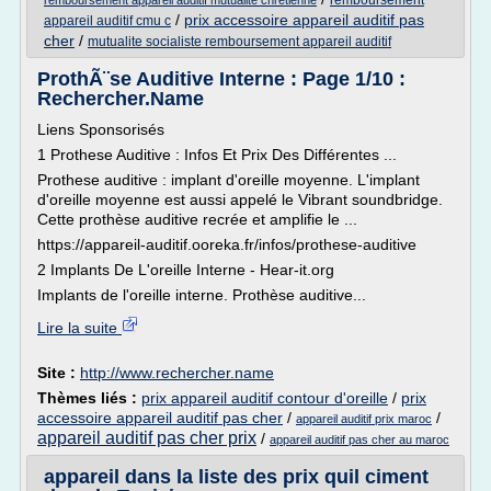
remboursement
remboursement appareil auditif mutualite chretienne
/
prix accessoire appareil auditif pas
appareil auditif cmu c
cher
/
mutualite socialiste remboursement appareil auditif
ProthÃ¨se Auditive Interne : Page 1/10 :
Rechercher.Name
Liens Sponsorisés
1 Prothese Auditive : Infos Et Prix Des Différentes ...
Prothese auditive : implant d'oreille moyenne. L'implant
d'oreille moyenne est aussi appelé le Vibrant soundbridge.
Cette prothèse auditive recrée et amplifie le ...
https://appareil-auditif.ooreka.fr/infos/prothese-auditive
2 Implants De L'oreille Interne - Hear-it.org
Implants de l'oreille interne. Prothèse auditive...
Lire la suite
Site :
http://www.rechercher.name
Thèmes liés :
prix appareil auditif contour d'oreille
/
prix
accessoire appareil auditif pas cher
/
/
appareil auditif prix maroc
appareil auditif pas cher prix
/
appareil auditif pas cher au maroc
appareil dans la liste des prix quil ciment