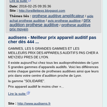
Lire la suite
Date:
2016-02-25 09:35:36
Site :
http://oreillettesg.blogspot.com
prothese auditive amplificateur
Thèmes liés :
/
aide
prix
achat prothese auditive
/
avis prothese auditive
/
audition prothese auditive
prothese auditive
/
prix moyen
audisens - Meilleur prix appareil auditif pas
cher dès 444 ...
GAMMES, LES 5 GRANDES GAMMES ET LES
MEILLEURS PRIX DES APPAREILS AUDITIFS PAS CHER A
MEYZIEU PRES DE LYON.
Il existe aujourd'hui chez tous les audioprothésistes de Lyon
5 grandes gammes d'appareils auditifs. Voici les différences
entre chaque gamme de protheses auditives ainsi que leurs
prix dans votre centre d'audition proche de Lyon.
la gamme "SOLIDAIRE".
Prix appareil auditif le moins cher =...
Lire la suite
Site :
http://www.audisens.fr