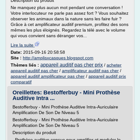
Description du produit
Ne manquez plus aucun mot pendant une conversation !
Votre interlocuteur ne parle pas assez fort ? Vous souhaitez
observer les animaux dans la nature sans les faire fuir ?
Grâce à cet amplificateur auditif premium, profitez des sons
mêmes les plus éloignés. Regardez la télé avec le volume
qui vous convient sans déranger vos...
Lire la suite
Date:
2015-09-16 20:58:58
Site :
http://amplisxcasques.blogspot.com
appareil auditif pas cher prix
Thèmes liés :
/
acheter
appareil auditif pas cher
/
amplificateur auditif pas cher
/
appareil auditif amplificateur pas cher
/
appareil auditif prix
comparatif
Oreillettes: Bestofferbuy - Mini Prothèse
Auditive Intra ...
Bestofferbuy - Mini Prothèse Auditive Intra-Auriculaire
Amplification De Son De Niveau 5
Bestofferbuy - Mini Prothèse Auditive Intra-Auriculaire
Amplification De Son De Niveau 5
Description du produit
Prothèse auditive conçue pour amplifier et moduler le