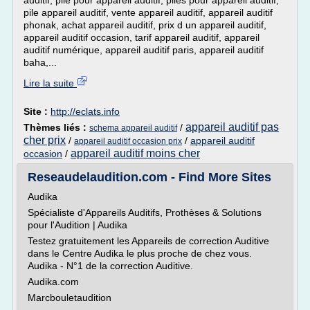
auditif, pile pour appareil auditif, piles pour appareil auditif,
pile appareil auditif, vente appareil auditif, appareil auditif
phonak, achat appareil auditif, prix d un appareil auditif,
appareil auditif occasion, tarif appareil auditif, appareil
auditif numérique, appareil auditif paris, appareil auditif
baha,...
Lire la suite
Site :
http://eclats.info
appareil auditif pas
Thèmes liés :
/
schema appareil auditif
cher prix
/
/
appareil auditif
appareil auditif occasion prix
appareil auditif moins cher
occasion
/
Reseaudelaudition.com - Find More Sites
Audika
Spécialiste d'Appareils Auditifs, Prothèses & Solutions
pour l'Audition | Audika
Testez gratuitement les Appareils de correction Auditive
dans le Centre Audika le plus proche de chez vous.
Audika - N°1 de la correction Auditive.
Audika.com
Marcbouletaudition