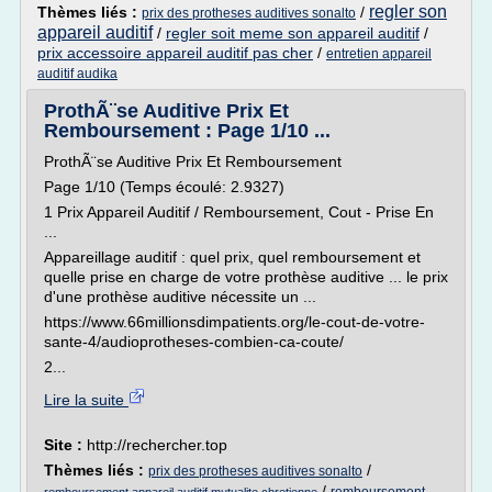
regler son
Thèmes liés :
/
prix des protheses auditives sonalto
appareil auditif
/
regler soit meme son appareil auditif
/
prix accessoire appareil auditif pas cher
/
entretien appareil
auditif audika
ProthÃ¨se Auditive Prix Et
Remboursement : Page 1/10 ...
ProthÃ¨se Auditive Prix Et Remboursement
Page 1/10 (Temps écoulé: 2.9327)
1 Prix Appareil Auditif / Remboursement, Cout - Prise En
...
Appareillage auditif : quel prix, quel remboursement et
quelle prise en charge de votre prothèse auditive ... le prix
d'une prothèse auditive nécessite un ...
https://www.66millionsdimpatients.org/le-cout-de-votre-
sante-4/audioprotheses-combien-ca-coute/
2...
Lire la suite
Site :
http://rechercher.top
Thèmes liés :
/
prix des protheses auditives sonalto
/