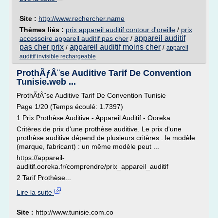
Site :
http://www.rechercher.name
Thèmes liés :
prix appareil auditif contour d'oreille
/
prix
appareil auditif
accessoire appareil auditif pas cher
/
pas cher prix
appareil auditif moins cher
/
/
appareil
auditif invisible rechargeable
ProthÃƒÂ¨se Auditive Tarif De Convention
Tunisie.web ...
ProthÃfÂ¨se Auditive Tarif De Convention Tunisie
Page 1/20 (Temps écoulé: 1.7397)
1 Prix Prothèse Auditive - Appareil Auditif - Ooreka
Critères de prix d'une prothèse auditive. Le prix d'une
prothèse auditive dépend de plusieurs critères : le modèle
(marque, fabricant) : un même modèle peut ...
https://appareil-
auditif.ooreka.fr/comprendre/prix_appareil_auditif
2 Tarif Prothèse...
Lire la suite
Site :
http://www.tunisie.com.co