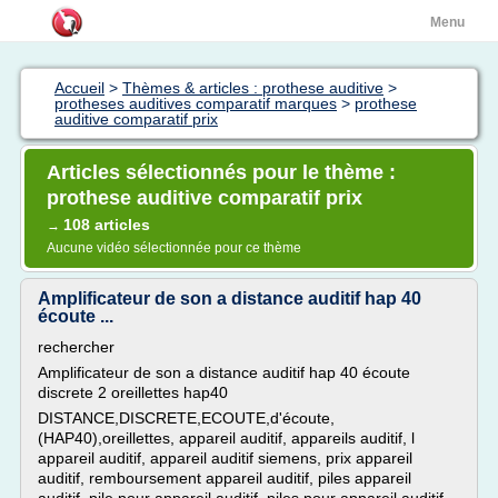
Menu
Accueil
>
Thèmes & articles : prothese auditive
>
protheses auditives comparatif marques
>
prothese
auditive comparatif prix
Articles sélectionnés pour le thème :
prothese auditive comparatif prix
108 articles
→
Aucune vidéo sélectionnée pour ce thème
Amplificateur de son a distance auditif hap 40
écoute ...
rechercher
Amplificateur de son a distance auditif hap 40 écoute
discrete 2 oreillettes hap40
DISTANCE,DISCRETE,ECOUTE,d'écoute,
(HAP40),oreillettes, appareil auditif, appareils auditif, l
appareil auditif, appareil auditif siemens, prix appareil
auditif, remboursement appareil auditif, piles appareil