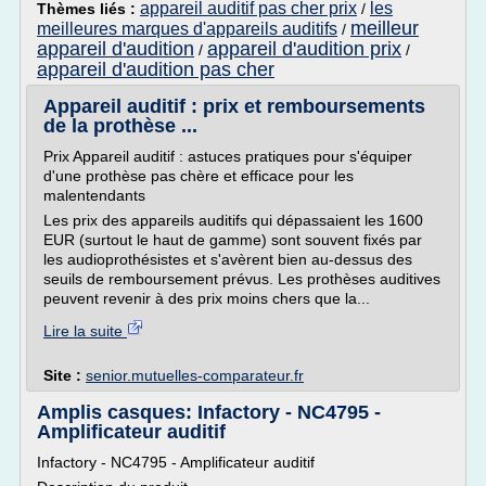
appareil auditif pas cher prix
les
Thèmes liés :
/
meilleur
meilleures marques d'appareils auditifs
/
appareil d'audition
appareil d'audition prix
/
/
appareil d'audition pas cher
Appareil auditif : prix et remboursements
de la prothèse ...
Prix Appareil auditif : astuces pratiques pour s'équiper
d'une prothèse pas chère et efficace pour les
malentendants
Les prix des appareils auditifs qui dépassaient les 1600
EUR (surtout le haut de gamme) sont souvent fixés par
les audioprothésistes et s'avèrent bien au-dessus des
seuils de remboursement prévus. Les prothèses auditives
peuvent revenir à des prix moins chers que la...
Lire la suite
Site :
senior.mutuelles-comparateur.fr
Amplis casques: Infactory - NC4795 -
Amplificateur auditif
Infactory - NC4795 - Amplificateur auditif