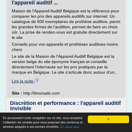
l'appareil auditif ...
Maison de l'Appareil Auditif Belgique est la référence pour
comparer les prix des appareils auditifs sur internet. Un
catalogue de 600 exemplaires de prothèse auditive, parmi
les grandes firmes de l'audition, permet de faire un choix
sûr. La prise de rendez-vous est gratuite directement sur
le site.
Conseils pour vos appareils et prothèses auditives moins
chers
Le site de la Maison de l'Appareil Auditif Belgique est la
version belge du site éponyme français et conseille
directement l'internaute sur les prix pratiqués par la
marque en Belgique. Le site s'articule donc autour d'un...
Lire la suite
Site :
http://limonads.com
Discrétion et performance : l'appareil auditif
invisible
7 Conclusion
En poursuivant votre navigation sur ce site, vous acceptez
X
l'utilisation de cookies pour vous proposer des contenus et
Qu'est-ce qu'un appareil auditif invisible ?
services adaptés à vos centres d'intérêts.
En savoir plus
Les aides auditives invisibles sont de plus en plus