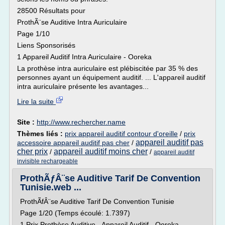
28500 Résultats pour
ProthÃ¨se Auditive Intra Auriculaire
Page 1/10
Liens Sponsorisés
1 Appareil Auditif Intra Auriculaire - Ooreka
La prothèse intra auriculaire est plébiscitée par 35 % des
personnes ayant un équipement auditif. ... L'appareil auditif
intra auriculaire présente les avantages...
Lire la suite
Site :
http://www.rechercher.name
Thèmes liés :
prix appareil auditif contour d'oreille
/
prix
appareil auditif pas
accessoire appareil auditif pas cher
/
cher prix
appareil auditif moins cher
/
/
appareil auditif
invisible rechargeable
ProthÃƒÂ¨se Auditive Tarif De Convention
Tunisie.web ...
ProthÃfÂ¨se Auditive Tarif De Convention Tunisie
Page 1/20 (Temps écoulé: 1.7397)
1 Prix Prothèse Auditive - Appareil Auditif - Ooreka