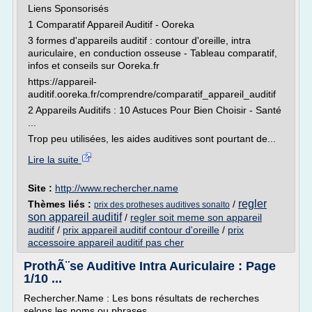
Liens Sponsorisés
1 Comparatif Appareil Auditif - Ooreka
3 formes d'appareils auditif : contour d'oreille, intra
auriculaire, en conduction osseuse - Tableau comparatif,
infos et conseils sur Ooreka.fr
https://appareil-
auditif.ooreka.fr/comprendre/comparatif_appareil_auditif
2 Appareils Auditifs : 10 Astuces Pour Bien Choisir - Santé
...
Trop peu utilisées, les aides auditives sont pourtant de...
Lire la suite
Site :
http://www.rechercher.name
regler
Thèmes liés :
/
prix des protheses auditives sonalto
son appareil auditif
/
regler soit meme son appareil
auditif
/
prix appareil auditif contour d'oreille
/
prix
accessoire appareil auditif pas cher
ProthÃ¨se Auditive Intra Auriculaire : Page
1/10 ...
Rechercher.Name : Les bons résultats de recherches
selons les noms ou phrases.