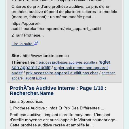
Critères de prix d'une prothèse auditive. Le prix d'une
prothèse auditive dépend de plusieurs critères : le modèle
(marque, fabricant) : un même modèle peut ...
https://appareil-
auditif.ooreka.fr/comprendre/prix_appareil_auditif
2 Tarif Prothèse...
Lire la suite
Site :
http://www.tunisie.com.co
regler
Thèmes liés :
/
prix des protheses auditives sonalto
son appareil auditif
/
regler soit meme son appareil
auditif
/
prix accessoire appareil auditif pas cher
/
entretien
appareil auditif audika
ProthÃ¨se Auditive Interne : Page 1/10 :
Rechercher.Name
Liens Sponsorisés
1 Prothese Auditive : Infos Et Prix Des Différentes ...
Prothese auditive : implant d'oreille moyenne. L'implant
d'oreille moyenne est aussi appelé le Vibrant soundbridge.
Cette prothèse auditive recrée et amplifie le ...