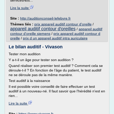
servicesNos...
Lire la suite
Site :
http://auditionconseil-lefebvre.fr
Thèmes liés :
prix appareil auditif contour d'oreille
/
appareil auditif contour d'oreilles
/
appareil auditif
contour d'oreille siemens
/
prix appareil auditif contour d
oreille
/
prix d un appareil auditif intra auriculaire
Le bilan auditif - Vivason
Tester mon audition
Y a-t-il un âge pour tester son audition ?
Quand réaliser son premier test auditif ? Comment cela se
déroule-t-il ? En fonction de l'âge du patient, le test auditif
ne se déroule pas de la même manière.
Test auditif à la naissance
Il est possible voire conseillé de faire effectuer un test
auditif à un nouveau-né. Il faut savoir que l'hérédité n'est en
rien...
Lire la suite
Site :
https://www.vivason.fr