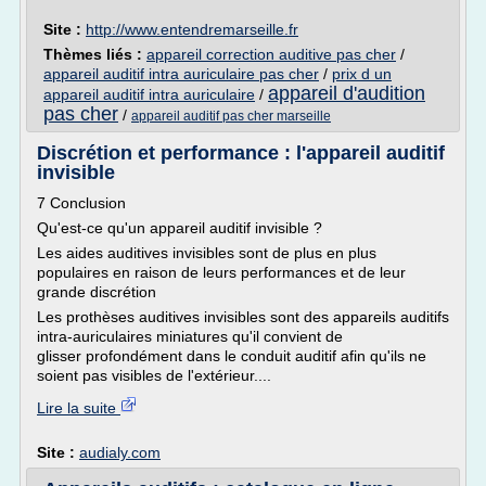
Site :
http://www.entendremarseille.fr
Thèmes liés :
appareil correction auditive pas cher
/
appareil auditif intra auriculaire pas cher
/
prix d un
appareil d'audition
appareil auditif intra auriculaire
/
pas cher
/
appareil auditif pas cher marseille
Discrétion et performance : l'appareil auditif
invisible
7 Conclusion
Qu'est-ce qu'un appareil auditif invisible ?
Les aides auditives invisibles sont de plus en plus
populaires en raison de leurs performances et de leur
grande discrétion
Les prothèses auditives invisibles sont des appareils auditifs
intra-auriculaires miniatures qu'il convient de
glisser profondément dans le conduit auditif afin qu'ils ne
soient pas visibles de l'extérieur....
Lire la suite
Site :
audialy.com