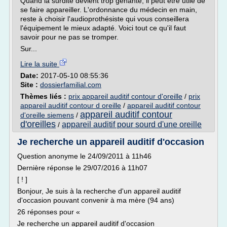
Quand la surdité devient trop gênante, il peut être utile de
se faire appareiller. L'ordonnance du médecin en main,
reste à choisir l'audioprothésiste qui vous conseillera
l'équipement le mieux adapté. Voici tout ce qu'il faut
savoir pour ne pas se tromper.
Sur...
Lire la suite
Date:
2017-05-10 08:55:36
Site :
dossierfamilial.com
Thèmes liés :
prix appareil auditif contour d'oreille
/
prix
appareil auditif contour d oreille
/
appareil auditif contour
appareil auditif contour
d'oreille siemens
/
d'oreilles
appareil auditif pour sourd d'une oreille
/
Je recherche un appareil auditif d'occasion
Question anonyme le 24/09/2011 à 11h46
Dernière réponse le 29/07/2016 à 11h07
[ ! ]
Bonjour, Je suis à la recherche d'un appareil auditif
d'occasion pouvant convenir à ma mère (94 ans)
26 réponses pour «
Je recherche un appareil auditif d'occasion