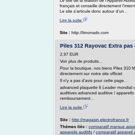
Le site de la Maison de l'Appareil Audit
français et conseille directement l'inte
Le site s'articule donc autour d'un...
Lire la suite
Site :
http://limonads.com
Piles 312 Rayovac Extra pas 
2,97 EUR
Voir plus de produits...
Pour la boutique, nos biens Piles 310
directement sur notre site officiel.
Il n'y a pas d'avis pour cette page...
advanced plaquette 6 Leader mondial de
auditives advanced auditive / appareils
remboursement...
Lire la suite
Site :
http://magasin.electrofrance.fr
Thèmes liés :
comparatif marque appare
appareils auditifs
/
comparatif appareil