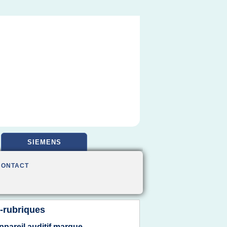
SIEMENS
CONTACT
-rubriques
ppareil auditif marque