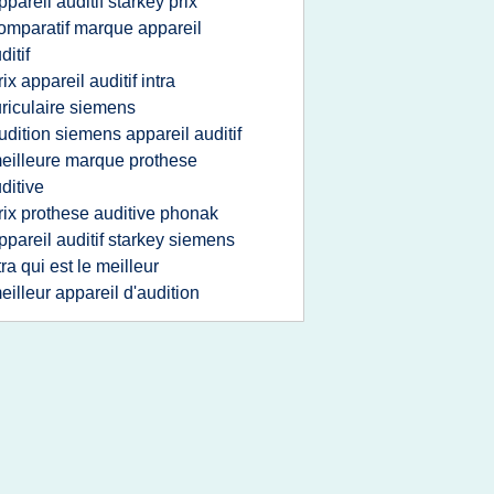
ppareil auditif starkey prix
omparatif marque appareil
ditif
rix appareil auditif intra
riculaire siemens
udition siemens appareil auditif
eilleure marque prothese
ditive
rix prothese auditive phonak
ppareil auditif starkey siemens
tra qui est le meilleur
eilleur appareil d'audition