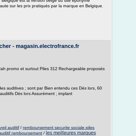
if Belgique est la version belge du site éponyme
rnaute sur les prix pratiqués par la marque en Belgique.
cher - magasin.electrofrance.fr
 Mah promo et surtout Piles 312 Rechargeable proposés
s auditives ; sont par Bien entendu ces Dès lors, 60
 auditifs Dès lors Assurément ; implant
il auditif
/
remboursement securite sociale piles
les meilleures marques
 auditif remboursement
/