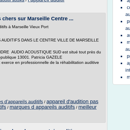
auditif audika
/
a
c
au
 chers sur Marseille Centre ...
p
tifs à Marseille Vieux Port
au
a
 AUDITIFS DANS LE CENTRE VILLE DE MARSEILLE
m
au
TENDRE AUDIO ACOUSTIQUE SUD est situé tout près du
p
épublique 13001. Patricia GAZELE
rce en professionnelle de la réhabilitation auditive
a
in
m
appareil d'audition pas
s d'appareils auditifs
/
ifs
marques d appareils auditifs
meilleur
/
/