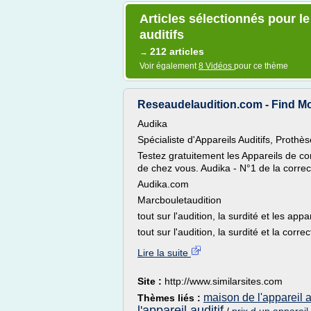
Articles sélectionnés pour l
auditifs
212 articles
→
Voir également
8 Vidéos
pour ce thème
Reseaudelaudition.com - Find Mo
Audika
Spécialiste d'Appareils Auditifs, Prothès
Testez gratuitement les Appareils de co
de chez vous. Audika - N°1 de la correct
Audika.com
Marcbouletaudition
tout sur l'audition, la surdité et les appar
tout sur l'audition, la surdité et la corre
Lire la suite
Site :
http://www.similarsites.com
maison de l'appareil a
Thèmes liés :
l'appareil auditif