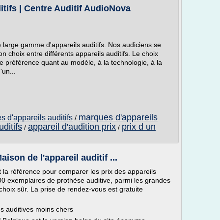
tifs | Centre Auditif AudioNova
large gamme d'appareils auditifs. Nos audiciens se
bon choix entre différents appareils auditifs. Le choix
e préférence quant au modèle, à la technologie, à la
'un...
marques d'appareils
s d'appareils auditifs
/
ditifs
appareil d'audition prix
prix d un
/
/
ison de l'appareil auditif ...
t la référence pour comparer les prix des appareils
600 exemplaires de prothèse auditive, parmi les grandes
 choix sûr. La prise de rendez-vous est gratuite
es auditives moins chers