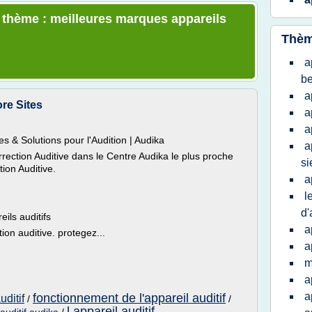
e thème : meilleures marques appareils
Thèm
a
be
a
re Sites
a
a
es & Solutions pour l'Audition | Audika
a
rrection Auditive dans le Centre Audika le plus proche
s
ion Auditive.
a
l
d'
eils auditifs
a
ction auditive. protegez...
a
m
a
a
fonctionnement de l'appareil auditif
uditif
/
/
l appareil auditif