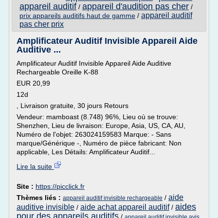
appareil auditif
appareil d'audition pas cher
/
/
appareil auditif
prix appareils auditifs haut de gamme
/
pas cher prix
Amplificateur Auditif Invisible Appareil Aide
Auditive ...
Amplificateur Auditif Invisible Appareil Aide Auditive
Rechargeable Oreille K-88
EUR 20,99
12d
, Livraison gratuite, 30 jours Retours
Vendeur: mamboast (8.748) 96%, Lieu où se trouve:
Shenzhen, Lieu de livraison: Europe, Asia, US, CA, AU,
Numéro de l'objet: 263024159583 Marque: - Sans
marque/Générique -, Numéro de pièce fabricant: Non
applicable, Les Détails: Amplificateur Auditif...
Lire la suite
Site :
https://picclick.fr
aide
Thèmes liés :
/
appareil auditif invisible rechargeable
aides
auditive invisible
aide achat appareil auditif
/
/
pour des appareils auditifs
/
appareil auditif invisible avis