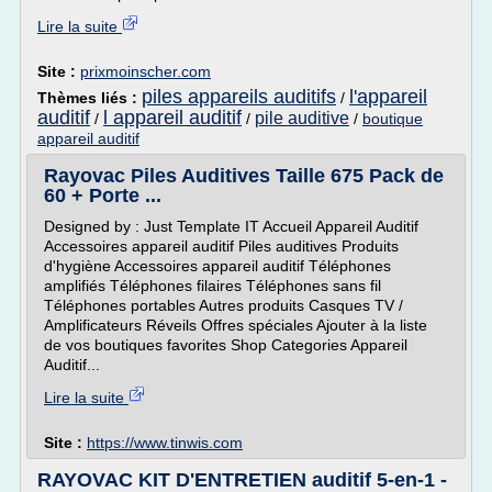
Lire la suite
Site :
prixmoinscher.com
piles appareils auditifs
l'appareil
Thèmes liés :
/
auditif
l appareil auditif
pile auditive
/
/
/
boutique
appareil auditif
Rayovac Piles Auditives Taille 675 Pack de
60 + Porte ...
Designed by : Just Template IT Accueil Appareil Auditif
Accessoires appareil auditif Piles auditives Produits
d'hygiène Accessoires appareil auditif Téléphones
amplifiés Téléphones filaires Téléphones sans fil
Téléphones portables Autres produits Casques TV /
Amplificateurs Réveils Offres spéciales Ajouter à la liste
de vos boutiques favorites Shop Categories Appareil
Auditif...
Lire la suite
Site :
https://www.tinwis.com
RAYOVAC KIT D'ENTRETIEN auditif 5-en-1 -