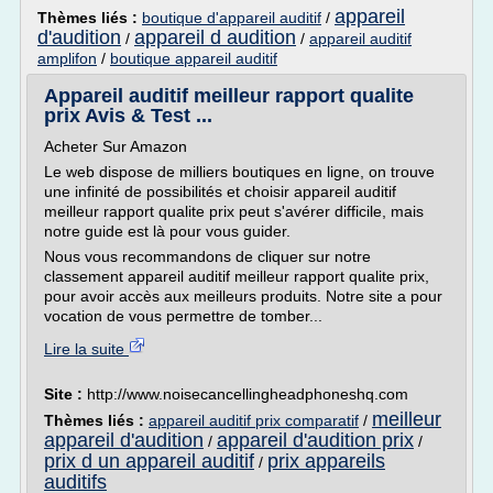
appareil
Thèmes liés :
boutique d'appareil auditif
/
d'audition
appareil d audition
/
/
appareil auditif
amplifon
/
boutique appareil auditif
Appareil auditif meilleur rapport qualite
prix Avis & Test ...
Acheter Sur Amazon
Le web dispose de milliers boutiques en ligne, on trouve
une infinité de possibilités et choisir appareil auditif
meilleur rapport qualite prix peut s'avérer difficile, mais
notre guide est là pour vous guider.
Nous vous recommandons de cliquer sur notre
classement appareil auditif meilleur rapport qualite prix,
pour avoir accès aux meilleurs produits. Notre site a pour
vocation de vous permettre de tomber...
Lire la suite
Site :
http://www.noisecancellingheadphoneshq.com
meilleur
Thèmes liés :
appareil auditif prix comparatif
/
appareil d'audition
appareil d'audition prix
/
/
prix d un appareil auditif
prix appareils
/
auditifs