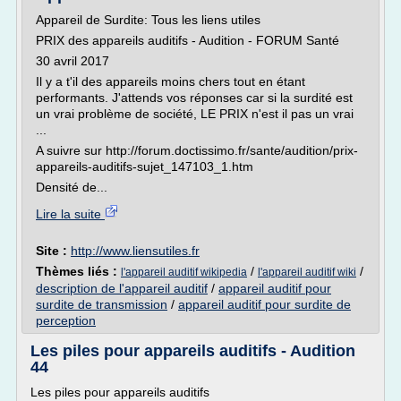
Appareil de Surdite: Tous les liens utiles
PRIX des appareils auditifs - Audition - FORUM Santé
30 avril 2017
Il y a t'il des appareils moins chers tout en étant
performants. J'attends vos réponses car si la surdité est
un vrai problème de société, LE PRIX n'est il pas un vrai
...
A suivre sur http://forum.doctissimo.fr/sante/audition/prix-
appareils-auditifs-sujet_147103_1.htm
Densité de...
Lire la suite
Site :
http://www.liensutiles.fr
Thèmes liés :
/
/
l'appareil auditif wikipedia
l'appareil auditif wiki
description de l'appareil auditif
/
appareil auditif pour
surdite de transmission
/
appareil auditif pour surdite de
perception
Les piles pour appareils auditifs - Audition
44
Les piles pour appareils auditifs