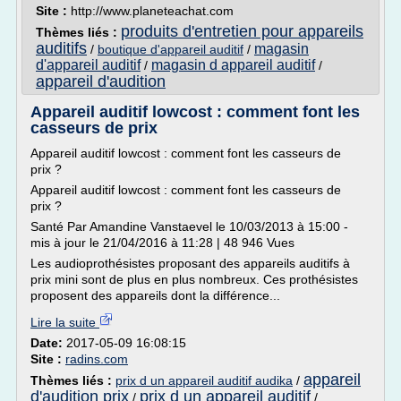
Site :
http://www.planeteachat.com
produits d'entretien pour appareils
Thèmes liés :
auditifs
magasin
/
boutique d'appareil auditif
/
d'appareil auditif
magasin d appareil auditif
/
/
appareil d'audition
Appareil auditif lowcost : comment font les
casseurs de prix
Appareil auditif lowcost : comment font les casseurs de
prix ?
Appareil auditif lowcost : comment font les casseurs de
prix ?
Santé Par Amandine Vanstaevel le 10/03/2013 à 15:00 -
mis à jour le 21/04/2016 à 11:28 | 48 946 Vues
Les audioprothésistes proposant des appareils auditifs à
prix mini sont de plus en plus nombreux. Ces prothésistes
proposent des appareils dont la différence...
Lire la suite
Date:
2017-05-09 16:08:15
Site :
radins.com
appareil
Thèmes liés :
prix d un appareil auditif audika
/
d'audition prix
prix d un appareil auditif
/
/