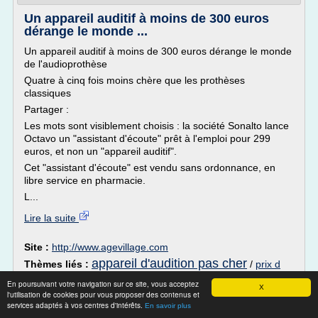
Un appareil auditif à moins de 300 euros
dérange le monde ...
Un appareil auditif à moins de 300 euros dérange le monde
de l'audioprothèse
Quatre à cinq fois moins chère que les prothèses
classiques
Partager :
Les mots sont visiblement choisis : la société Sonalto lance
Octavo un "assistant d'écoute" prêt à l'emploi pour 299
euros, et non un "appareil auditif".
Cet "assistant d'écoute" est vendu sans ordonnance, en
libre service en pharmacie.
L...
Lire la suite
Site :
http://www.agevillage.com
appareil d'audition pas cher
Thèmes liés :
/
prix d
prix moyen d un appareil
un appareil auditif audika
/
En poursuivant votre navigation sur ce site, vous acceptez
auditif
appareil d'audition prix
prix d un
X
/
/
l'utilisation de cookies pour vous proposer des contenus et
appareil auditif
services adaptés à vos centres d'intérêts.
En savoir plus