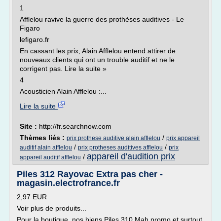
1
Afflelou ravive la guerre des prothèses auditives - Le
Figaro
lefigaro.fr
En cassant les prix, Alain Afflelou entend attirer de
nouveaux clients qui ont un trouble auditif et ne le
corrigent pas. Lire la suite »
4
Acousticien Alain Afflelou :...
Lire la suite
Site :
http://fr.searchnow.com
Thèmes liés :
/
prix prothese auditive alain afflelou
prix appareil
/
/
auditif alain afflelou
prix protheses auditives afflelou
prix
appareil d'audition prix
/
appareil auditif afflelou
Piles 312 Rayovac Extra pas cher -
magasin.electrofrance.fr
2,97 EUR
Voir plus de produits...
Pour la boutique, nos biens Piles 310 Mah promo et surtout