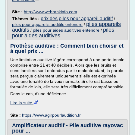
Site :
http://www.webrankinfo.com
prix des piles pour appareil auditif
Thèmes liés :
/
piles appareils
piles pour appareils auditifs entendre
/
auditifs
piles
/
piles pour aides auditives entendre
/
pour aides auditives
Prothèse auditive : Comment bien choisir et
à quel prix ...
Une limitation auditive légère correspond à une perte tonale
comprise entre 21 et 40 décibels. Alors que les bruits et
sons familiers sont entendus par le malentendant, la parole
sera perçue clairement uniquement si elle est exprimée
avec une tonalité de la voix normale. Si elle est basse ou
formulée de loin, elle sera très difficilement compréhensible.
Dans le cas, d'une déficience...
Lire la suite
Site :
https://www.agirpourlaudition.fr
Amplificateur auditif - Pile auditive rayovac
pour ...