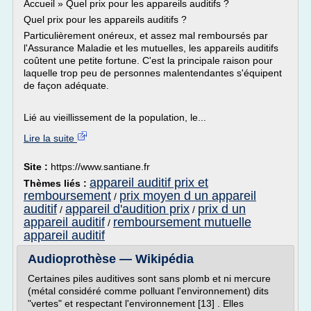
Accueil » Quel prix pour les appareils auditifs ?
Quel prix pour les appareils auditifs ?
Particulièrement onéreux, et assez mal remboursés par
l'Assurance Maladie et les mutuelles, les appareils auditifs
coûtent une petite fortune. C'est la principale raison pour
laquelle trop peu de personnes malentendantes s'équipent
de façon adéquate.
Lié au vieillissement de la population, le...
Lire la suite
Site :
https://www.santiane.fr
appareil auditif prix et
Thèmes liés :
remboursement
prix moyen d un appareil
/
auditif
appareil d'audition prix
prix d un
/
/
appareil auditif
remboursement mutuelle
/
appareil auditif
Audioprothèse — Wikipédia
Certaines piles auditives sont sans plomb et ni mercure
(métal considéré comme polluant l'environnement) dits
"vertes" et respectant l'environnement [13] . Elles