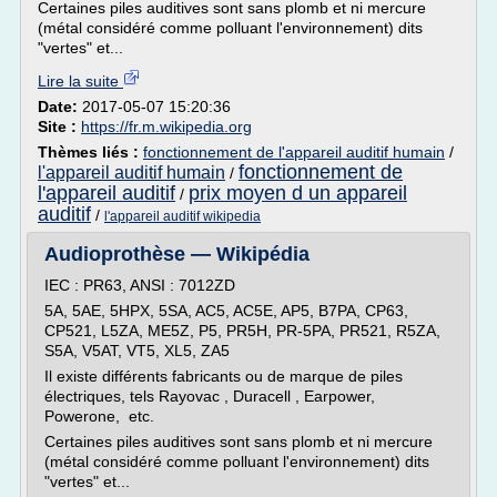
Certaines piles auditives sont sans plomb et ni mercure
(métal considéré comme polluant l'environnement) dits
"vertes" et...
Lire la suite
Date:
2017-05-07 15:20:36
Site :
https://fr.m.wikipedia.org
Thèmes liés :
fonctionnement de l'appareil auditif humain
/
fonctionnement de
l'appareil auditif humain
/
l'appareil auditif
prix moyen d un appareil
/
auditif
/
l'appareil auditif wikipedia
Audioprothèse — Wikipédia
IEC : PR63, ANSI : 7012ZD
5A, 5AE, 5HPX, 5SA, AC5, AC5E, AP5, B7PA, CP63,
CP521, L5ZA, ME5Z, P5, PR5H, PR-5PA, PR521, R5ZA,
S5A, V5AT, VT5, XL5, ZA5
Il existe différents fabricants ou de marque de piles
électriques, tels Rayovac , Duracell , Earpower,
Powerone, etc.
Certaines piles auditives sont sans plomb et ni mercure
(métal considéré comme polluant l'environnement) dits
"vertes" et...