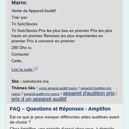
Maroc
Vente de Appareil Auditif
Trier par:
Tri SoloStocks
Tri SoloStocks Prix les plus bas en premier Prix les plus
hauts en premier Remises les plus importantes en
premier Prix à convenir en premier
280 Dhs /u
Contacter
Cette...
Lire la suite
Site :
solostocks.ma
Thèmes liés :
/
vente appareil auditif maroc
appareil d'audition prix
appareil d'audition prix
/
/
/
maroc
appareil auditif prix maroc
prix d un appareil auditif
FAQ – Questions et Réponses - Amplifon
Est-ce que je peux essayer différentes aides auditives avant
de choisir ?
Chez Amplifon, une période d'essai chez vous, à domicile,