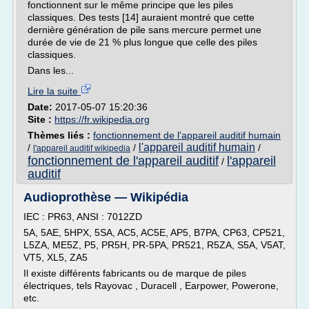
fonctionnent sur le même principe que les piles
classiques. Des tests [14] auraient montré que cette
dernière génération de pile sans mercure permet une
durée de vie de 21 % plus longue que celle des piles
classiques.
Dans les...
Lire la suite
Date:
2017-05-07 15:20:36
Site :
https://fr.wikipedia.org
Thèmes liés :
fonctionnement de l'appareil auditif humain
l'appareil auditif humain
/
/
/
l'appareil auditif wikipedia
fonctionnement de l'appareil auditif
l'appareil
/
auditif
Audioprothèse — Wikipédia
IEC : PR63, ANSI : 7012ZD
5A, 5AE, 5HPX, 5SA, AC5, AC5E, AP5, B7PA, CP63, CP521,
L5ZA, ME5Z, P5, PR5H, PR-5PA, PR521, R5ZA, S5A, V5AT,
VT5, XL5, ZA5
Il existe différents fabricants ou de marque de piles
électriques, tels Rayovac , Duracell , Earpower, Powerone,
etc.