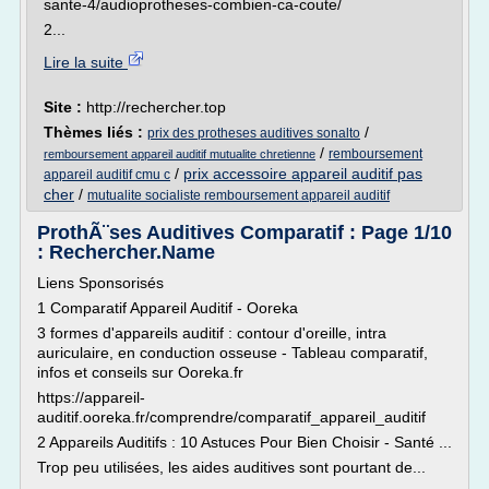
sante-4/audioprotheses-combien-ca-coute/
2...
Lire la suite
Site :
http://rechercher.top
Thèmes liés :
/
prix des protheses auditives sonalto
/
remboursement
remboursement appareil auditif mutualite chretienne
/
prix accessoire appareil auditif pas
appareil auditif cmu c
cher
/
mutualite socialiste remboursement appareil auditif
ProthÃ¨ses Auditives Comparatif : Page 1/10
: Rechercher.Name
Liens Sponsorisés
1 Comparatif Appareil Auditif - Ooreka
3 formes d'appareils auditif : contour d'oreille, intra
auriculaire, en conduction osseuse - Tableau comparatif,
infos et conseils sur Ooreka.fr
https://appareil-
auditif.ooreka.fr/comprendre/comparatif_appareil_auditif
2 Appareils Auditifs : 10 Astuces Pour Bien Choisir - Santé ...
Trop peu utilisées, les aides auditives sont pourtant de...