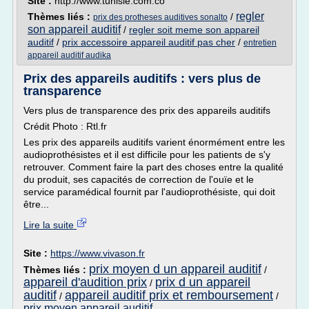
Site :
http://www.tunisie.com.co
regler
Thèmes liés :
/
prix des protheses auditives sonalto
son appareil auditif
/
regler soit meme son appareil
auditif
/
prix accessoire appareil auditif pas cher
/
entretien
appareil auditif audika
Prix des appareils auditifs : vers plus de
transparence
Vers plus de transparence des prix des appareils auditifs
Crédit Photo : Rtl.fr
Les prix des appareils auditifs varient énormément entre les
audioprothésistes et il est difficile pour les patients de s'y
retrouver. Comment faire la part des choses entre la qualité
du produit, ses capacités de correction de l'ouïe et le
service paramédical fournit par l'audioprothésiste, qui doit
être...
Lire la suite
Site :
https://www.vivason.fr
prix moyen d un appareil auditif
Thèmes liés :
/
appareil d'audition prix
prix d un appareil
/
auditif
appareil auditif prix et remboursement
/
/
prix moyen appareil auditif