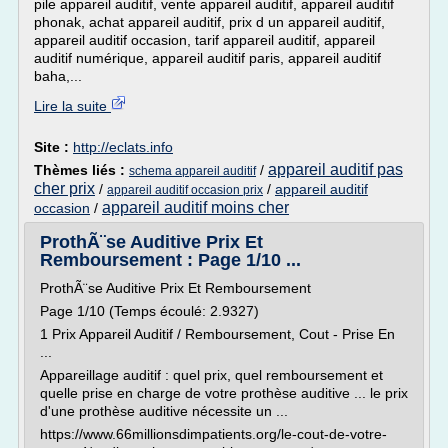
pile appareil auditif, vente appareil auditif, appareil auditif
phonak, achat appareil auditif, prix d un appareil auditif,
appareil auditif occasion, tarif appareil auditif, appareil
auditif numérique, appareil auditif paris, appareil auditif
baha,...
Lire la suite
Site :
http://eclats.info
appareil auditif pas
Thèmes liés :
/
schema appareil auditif
cher prix
/
/
appareil auditif
appareil auditif occasion prix
appareil auditif moins cher
occasion
/
ProthÃ¨se Auditive Prix Et
Remboursement : Page 1/10 ...
ProthÃ¨se Auditive Prix Et Remboursement
Page 1/10 (Temps écoulé: 2.9327)
1 Prix Appareil Auditif / Remboursement, Cout - Prise En
...
Appareillage auditif : quel prix, quel remboursement et
quelle prise en charge de votre prothèse auditive ... le prix
d'une prothèse auditive nécessite un ...
https://www.66millionsdimpatients.org/le-cout-de-votre-