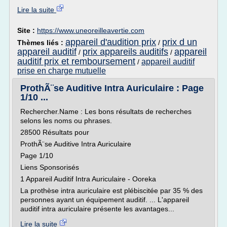
Lire la suite
Site :
https://www.uneoreilleavertie.com
appareil d'audition prix
prix d un
Thèmes liés :
/
appareil auditif
prix appareils auditifs
appareil
/
/
auditif prix et remboursement
appareil auditif
/
prise en charge mutuelle
ProthÃ¨se Auditive Intra Auriculaire : Page
1/10 ...
Rechercher.Name : Les bons résultats de recherches
selons les noms ou phrases.
28500 Résultats pour
ProthÃ¨se Auditive Intra Auriculaire
Page 1/10
Liens Sponsorisés
1 Appareil Auditif Intra Auriculaire - Ooreka
La prothèse intra auriculaire est plébiscitée par 35 % des
personnes ayant un équipement auditif. ... L'appareil
auditif intra auriculaire présente les avantages...
Lire la suite