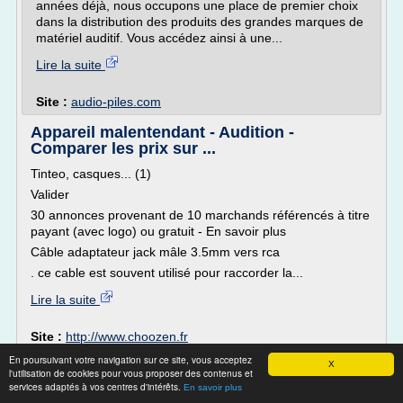
années déjà, nous occupons une place de premier choix
dans la distribution des produits des grandes marques de
matériel auditif. Vous accédez ainsi à une...
Lire la suite
Site :
audio-piles.com
Appareil malentendant - Audition -
Comparer les prix sur ...
Tinteo, casques... (1)
Valider
30 annonces provenant de 10 marchands référencés à titre
payant (avec logo) ou gratuit - En savoir plus
Câble adaptateur jack mâle 3.5mm vers rca
. ce cable est souvent utilisé pour raccorder la...
Lire la suite
Site :
http://www.choozen.fr
Thèmes liés :
appareil auditif casque malentendant
/
En poursuivant votre navigation sur ce site, vous acceptez
X
l'utilisation de cookies pour vous proposer des contenus et
appareil auditif prix comparatif
/
casque auditif tv
/
appareil
services adaptés à vos centres d'intérêts.
appareil d'audition prix
En savoir plus
auditif pour ecouter la tv
/