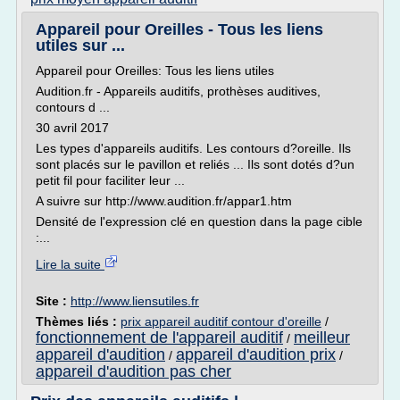
Appareil pour Oreilles - Tous les liens
utiles sur ...
Appareil pour Oreilles: Tous les liens utiles
Audition.fr - Appareils auditifs, prothèses auditives,
contours d ...
30 avril 2017
Les types d'appareils auditifs. Les contours d?oreille. Ils
sont placés sur le pavillon et reliés ... Ils sont dotés d?un
petit fil pour faciliter leur ...
A suivre sur http://www.audition.fr/appar1.htm
Densité de l'expression clé en question dans la page cible
:...
Lire la suite
Site :
http://www.liensutiles.fr
Thèmes liés :
prix appareil auditif contour d'oreille
/
fonctionnement de l'appareil auditif
meilleur
/
appareil d'audition
appareil d'audition prix
/
/
appareil d'audition pas cher