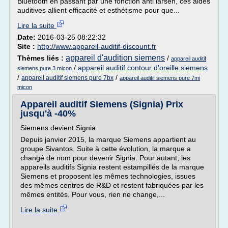
Bluetooth en passant par une fonction anti larsen, ces aides
auditives allient efficacité et esthétisme pour que...
Lire la suite
Date:
2016-03-25 08:22:32
Site :
http://www.appareil-auditif-discount.fr
appareil d'audition siemens
Thèmes liés :
/
appareil auditif
/
appareil auditif contour d'oreille siemens
siemens pure 3 micon
/
/
appareil auditif siemens pure 7bx
appareil auditif siemens pure 7mi
micon
Appareil auditif Siemens (Signia) Prix
jusqu'à -40%
Siemens devient Signia
Depuis janvier 2015, la marque Siemens appartient au
groupe Sivantos. Suite à cette évolution, la marque a
changé de nom pour devenir Signia. Pour autant, les
appareils auditifs Signia restent estampillés de la marque
Siemens et proposent les mêmes technologies, issues
des mêmes centres de R&D et restent fabriquées par les
mêmes entités. Pour vous, rien ne change,...
Lire la suite