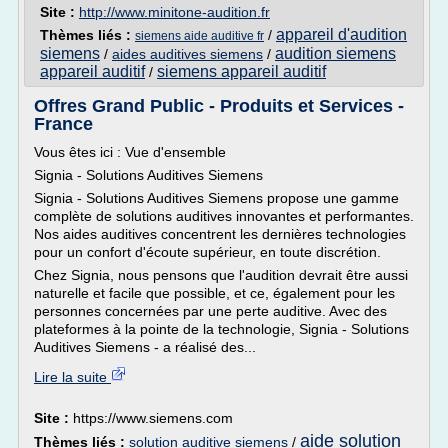
Site :
http://www.minitone-audition.fr
appareil d'audition
Thèmes liés :
/
siemens aide auditive fr
siemens
audition siemens
/
aides auditives siemens
/
appareil auditif
siemens appareil auditif
/
Offres Grand Public - Produits et Services -
France
Vous êtes ici : Vue d'ensemble
Signia - Solutions Auditives Siemens
Signia - Solutions Auditives Siemens propose une gamme
complète de solutions auditives innovantes et performantes.
Nos aides auditives concentrent les dernières technologies
pour un confort d'écoute supérieur, en toute discrétion.
Chez Signia, nous pensons que l'audition devrait être aussi
naturelle et facile que possible, et ce, également pour les
personnes concernées par une perte auditive. Avec des
plateformes à la pointe de la technologie, Signia - Solutions
Auditives Siemens - a réalisé des...
Lire la suite
Site :
https://www.siemens.com
aide solution
Thèmes liés :
solution auditive siemens
/