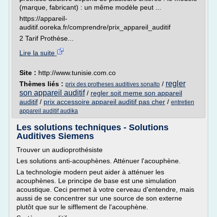
(marque, fabricant) : un même modèle peut ...
https://appareil-
auditif.ooreka.fr/comprendre/prix_appareil_auditif
2 Tarif Prothèse...
Lire la suite
Site :
http://www.tunisie.com.co
regler
Thèmes liés :
/
prix des protheses auditives sonalto
son appareil auditif
/
regler soit meme son appareil
auditif
/
prix accessoire appareil auditif pas cher
/
entretien
appareil auditif audika
Les solutions techniques - Solutions
Auditives Siemens
Trouver un audioprothésiste
Les solutions anti-acouphènes. Atténuer l'acouphène.
La technologie modern peut aider à atténuer les
acouphènes. Le principe de base est une simulation
acoustique. Ceci permet à votre cerveau d'entendre, mais
aussi de se concentrer sur une source de son externe
plutôt que sur le sifflement de l'acouphène.