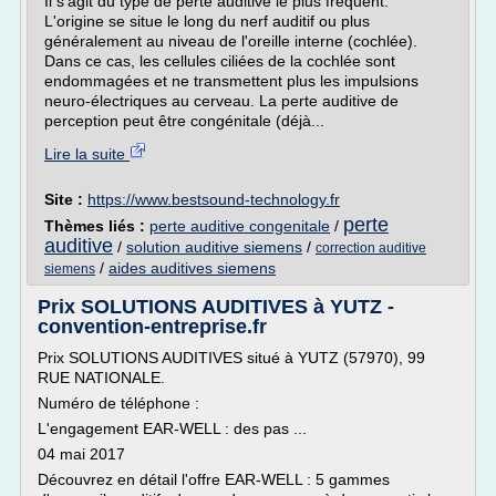
Il s'agit du type de perte auditive le plus fréquent.
L'origine se situe le long du nerf auditif ou plus
généralement au niveau de l'oreille interne (cochlée).
Dans ce cas, les cellules ciliées de la cochlée sont
endommagées et ne transmettent plus les impulsions
neuro-électriques au cerveau. La perte auditive de
perception peut être congénitale (déjà...
Lire la suite
Site :
https://www.bestsound-technology.fr
perte
Thèmes liés :
perte auditive congenitale
/
auditive
/
solution auditive siemens
/
correction auditive
/
aides auditives siemens
siemens
Prix SOLUTIONS AUDITIVES à YUTZ -
convention-entreprise.fr
Prix SOLUTIONS AUDITIVES situé à YUTZ (57970), 99
RUE NATIONALE.
Numéro de téléphone :
L'engagement EAR-WELL : des pas ...
04 mai 2017
Découvrez en détail l'offre EAR-WELL : 5 gammes