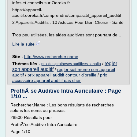
infos et conseils sur Ooreka.fr
https://appareil-
auditif.ooreka.fr/comprendre/comparatif_appareil_auditif
2 Appareils Auditifs : 10 Astuces Pour Bien Choisir - Santé
...
Trop peu utilisées, les aides auditives sont pourtant de...
Lire la suite
Site :
http://www.rechercher.name
regler
Thèmes liés :
/
prix des protheses auditives sonalto
son appareil auditif
/
regler soit meme son appareil
auditif
/
prix appareil auditif contour d'oreille
/
prix
accessoire appareil auditif pas cher
ProthÃ¨se Auditive Intra Auriculaire : Page
1/10 ...
Rechercher.Name : Les bons résultats de recherches
selons les noms ou phrases.
28500 Résultats pour
ProthÃ¨se Auditive Intra Auriculaire
Page 1/10