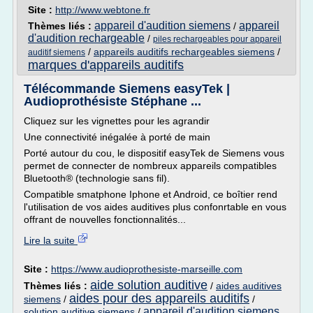
Site :
http://www.webtone.fr
appareil d'audition siemens
appareil
Thèmes liés :
/
d'audition rechargeable
/
piles rechargeables pour appareil
/
appareils auditifs rechargeables siemens
/
auditif siemens
marques d'appareils auditifs
Télécommande Siemens easyTek |
Audioprothésiste Stéphane ...
Cliquez sur les vignettes pour les agrandir
Une connectivité inégalée à porté de main
Porté autour du cou, le dispositif easyTek de Siemens vous
permet de connecter de nombreux appareils compatibles
Bluetooth® (technologie sans fil).
Compatible smatphone Iphone et Android, ce boîtier rend
l'utilisation de vos aides auditives plus confonrtable en vous
offrant de nouvelles fonctionnalités...
Lire la suite
Site :
https://www.audioprothesiste-marseille.com
aide solution auditive
Thèmes liés :
/
aides auditives
aides pour des appareils auditifs
siemens
/
/
appareil d'audition siemens
solution auditive siemens
/