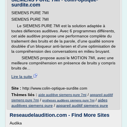
surdite.com
SIEMENS PURE 7MI
SIEMENS PURE 7MI
Le SIEMENS PURE 7MI est la solution adaptée à
toutes défiences auditives. Avec 6 programmes différents,
cet aide auditive propose une performance complète du
traitement des bruits et de la parole, d'une qualité sonore
doublée d'un bloqueur anti-larsen et d'une optimisation de
la compréhension des conversations en milieu bruyant.
SIEMENS propose aussi le MOTION 7MI, avec une
meilleure compréhension en présence de bruits y compris
bruits de...
Lire la suite
Site :
http://www.colin-optique-surdite.com
Thèmes liés :
/
aide auditive siemens pure 7mi
appareil auditif
/
/
aides
siemens pure 7mi
protheses auditives siemens pure 7mi
auditives siemens pure
/
appareil auditif siemens pure
Reseaudelaudition.com - Find More Sites
Audika