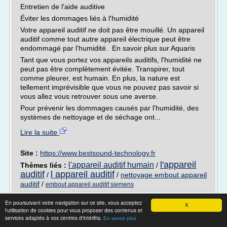
Entretien de l'aide auditive
Éviter les dommages liés à l'humidité
Votre appareil auditif ne doit pas être mouillé. Un appareil
auditif comme tout autre appareil électrique peut être
endommagé par l'humidité. En savoir plus sur Aquaris
Tant que vous portez vos appareils auditifs, l'humidité ne
peut pas être complètement évitée. Transpirer, tout
comme pleurer, est humain. En plus, la nature est
tellement imprévisible que vous ne pouvez pas savoir si
vous allez vous retrouver sous une averse.
Pour prévenir les dommages causés par l'humidité, des
systèmes de nettoyage et de séchage ont...
Lire la suite
Site :
https://www.bestsound-technology.fr
l'appareil
l'appareil auditif humain
Thèmes liés :
/
auditif
l appareil auditif
/
/
nettoyage embout appareil
auditif
/
embout appareil auditif siemens
BestSound Technology : la nouvelle ... -
En poursuivant votre navigation sur ce site, vous acceptez
X
appareil-auditif.pro
l'utilisation de cookies pour vous proposer des contenus et
services adaptés à vos centres d'intérêts.
En savoir plus
BestSound Technology : la nouvelle génération de solutions