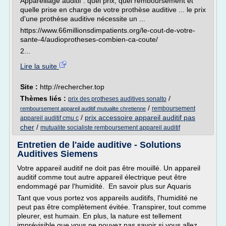
Appareillage auditif : quel prix, quel remboursement et
quelle prise en charge de votre prothèse auditive ... le prix
d'une prothèse auditive nécessite un ...
https://www.66millionsdimpatients.org/le-cout-de-votre-
sante-4/audioprotheses-combien-ca-coute/
2...
Lire la suite
Site :
http://rechercher.top
Thèmes liés :
/
prix des protheses auditives sonalto
/
remboursement
remboursement appareil auditif mutualite chretienne
/
prix accessoire appareil auditif pas
appareil auditif cmu c
cher
/
mutualite socialiste remboursement appareil auditif
Entretien de l'aide auditive - Solutions
Auditives Siemens
Votre appareil auditif ne doit pas être mouillé. Un appareil
auditif comme tout autre appareil électrique peut être
endommagé par l'humidité. En savoir plus sur Aquaris
Tant que vous portez vos appareils auditifs, l'humidité ne
peut pas être complètement évitée. Transpirer, tout comme
pleurer, est humain. En plus, la nature est tellement
imprévisible que vous ne pouvez pas savoir si vous allez