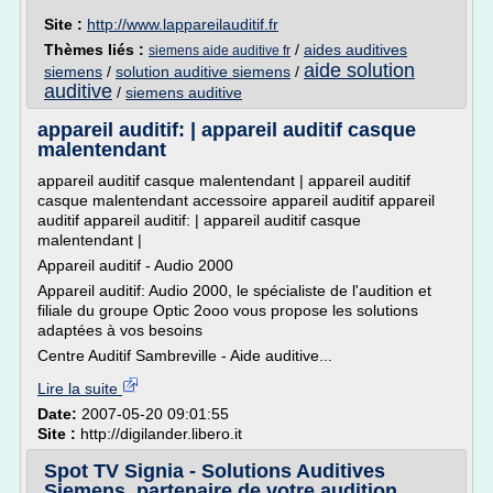
Site :
http://www.lappareilauditif.fr
Thèmes liés :
/
aides auditives
siemens aide auditive fr
aide solution
siemens
/
solution auditive siemens
/
auditive
/
siemens auditive
appareil auditif: | appareil auditif casque
malentendant
appareil auditif casque malentendant | appareil auditif
casque malentendant accessoire appareil auditif appareil
auditif appareil auditif: | appareil auditif casque
malentendant |
Appareil auditif - Audio 2000
Appareil auditif: Audio 2000, le spécialiste de l'audition et
filiale du groupe Optic 2ooo vous propose les solutions
adaptées à vos besoins
Centre Auditif Sambreville - Aide auditive...
Lire la suite
Date:
2007-05-20 09:01:55
Site :
http://digilander.libero.it
Spot TV Signia - Solutions Auditives
Siemens, partenaire de votre audition