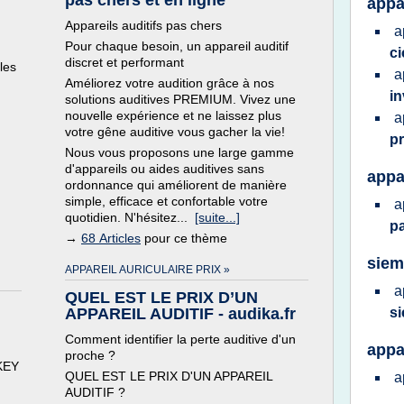
pas chers et en ligne
appar
Appareils auditifs pas chers
a
Pour chaque besoin, un appareil auditif
c
discret et performant
les
a
Améliorez votre audition grâce à nos
in
solutions auditives PREMIUM. Vivez une
nouvelle expérience et ne laissez plus
a
votre gêne auditive vous gacher la vie!
p
Nous vous proposons une large gamme
d'appareils ou aides auditives sans
appa
ordonnance qui améliorent de manière
simple, efficace et confortable votre
a
quotidien. N'hésitez...
[suite...]
p
→
68 Articles
pour ce thème
siem
APPAREIL AURICULAIRE PRIX »
a
QUEL EST LE PRIX D’UN
APPAREIL AUDITIF - audika.fr
s
Comment identifier la perte auditive d'un
appa
proche ?
KEY
QUEL EST LE PRIX D'UN APPAREIL
a
AUDITIF ?