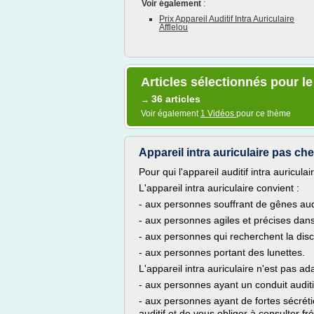
Voir également
:
Prix Appareil Auditif Intra Auriculaire
Afflelou
Articles sélectionnés pour le
36 articles
→
Voir également
1 Vidéos
pour ce thème
Appareil intra auriculaire pas cher,
Pour qui l'appareil auditif intra auriculai
L'appareil intra auriculaire convient :
- aux personnes souffrant de gênes aud
- aux personnes agiles et précises dans
- aux personnes qui recherchent la discr
- aux personnes portant des lunettes.
L'appareil intra auriculaire n'est pas ad
- aux personnes ayant un conduit auditif 
- aux personnes ayant de fortes sécréti
auditif et de vous obliger à consulter f