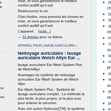
main, et vous garantissons le meilleur
p
s
confort auditif qu'il soit
me
ch
Redécouvrez la vie
t
Chez Audiris, nous prenons les choses en
t
main, et vous garantissons le meilleur
confort auditif qu'il soit
a
L'appareil...
[suite...]
in
→
31 Articles
pour ce thème
m
c
APPAREIL POUR LAVAGE AURICULAIRE »
au
Nettoyage auriculaire : lavage
t
auriculaire Welch Allyn Ear ...
c
lavage auriculaire Ear Wash System Plus
p
de WelchAllyn.
a
Avantages du système de nettoyage
auriculaire Ear Wash System de Welch
r
Allyn
au
ère
Ear Wash System Plus : Système de
p
lavage auriculaire complet : La méthode la
tra-
st
plus facile, la plus propre, et la plus sure
pour enlever le cérumen
p
Avec son action Hydrovac[TM], le système
m