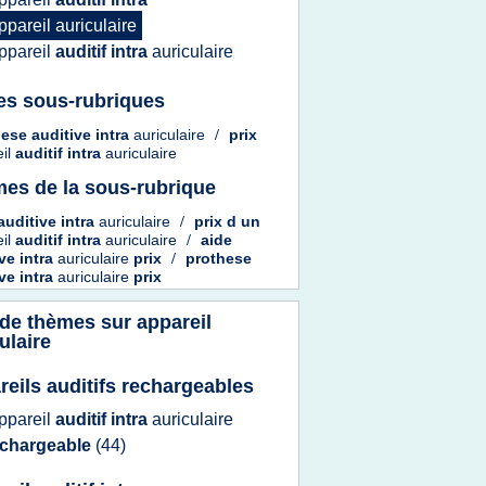
ppareil auriculaire
ppareil
auditif intra
auriculaire
es sous-rubriques
ese auditive intra
auriculaire
/
prix
eil
auditif intra
auriculaire
es de la sous-rubrique
auditive intra
auriculaire
/
prix
d un
eil
auditif intra
auriculaire
/
aide
ve intra
auriculaire
prix
/
prothese
ve intra
auriculaire
prix
 de thèmes sur
appareil
ulaire
reils auditifs rechargeables
ppareil
auditif intra
auriculaire
echargeable
(44)