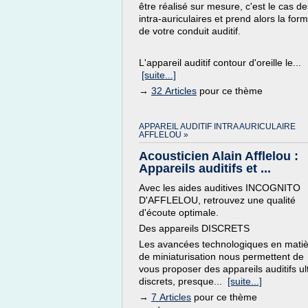
être réalisé sur mesure, c'est le cas de
intra-auriculaires et prend alors la for
de votre conduit auditif.
L'appareil auditif contour d'oreille le...
[suite...]
→
32 Articles
pour ce thème
APPAREIL AUDITIF INTRA AURICULAIRE
AFFLELOU »
Acousticien Alain Afflelou :
Appareils auditifs et ...
Avec les aides auditives INCOGNITO
D'AFFLELOU, retrouvez une qualité
d'écoute optimale.
Des appareils DISCRETS
Les avancées technologiques en mati
de miniaturisation nous permettent de
vous proposer des appareils auditifs ul
discrets, presque...
[suite...]
→
7 Articles
pour ce thème