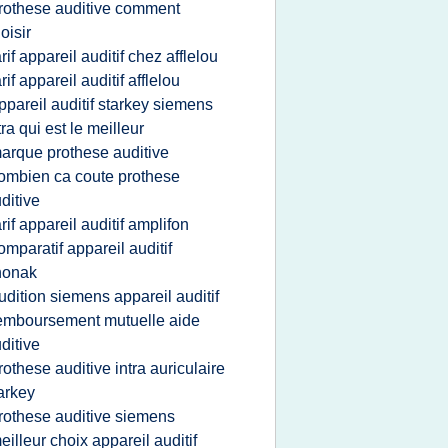
rothese auditive comment
oisir
arif appareil auditif chez afflelou
arif appareil auditif afflelou
ppareil auditif starkey siemens
tra qui est le meilleur
arque prothese auditive
ombien ca coute prothese
ditive
arif appareil auditif amplifon
omparatif appareil auditif
honak
udition siemens appareil auditif
emboursement mutuelle aide
ditive
rothese auditive intra auriculaire
arkey
rothese auditive siemens
eilleur choix appareil auditif