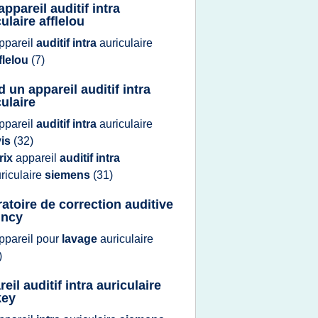
appareil auditif intra
ulaire afflelou
ppareil
auditif intra
auriculaire
flelou
(7)
d un appareil auditif intra
culaire
ppareil
auditif intra
auriculaire
vis
(32)
rix
appareil
auditif intra
riculaire
siemens
(31)
ratoire de correction auditive
incy
ppareil
pour
lavage
auriculaire
)
eil auditif intra auriculaire
key