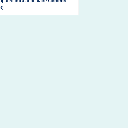
ppareil
intra
auriculaire
siemens
3)