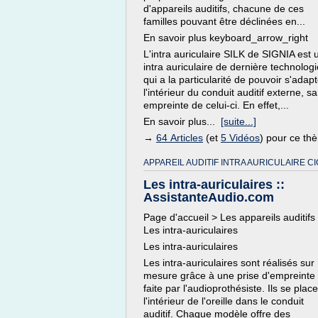
d'appareils auditifs, chacune de ces
familles pouvant être déclinées en...
En savoir plus keyboard_arrow_right
L'intra auriculaire SILK de SIGNIA est 
intra auriculaire de dernière technologi
qui a la particularité de pouvoir s'adapt
l'intérieur du conduit auditif externe, s
empreinte de celui-ci. En effet,...
En savoir plus...
[suite...]
→
64 Articles
(et
5 Vidéos
) pour ce th
APPAREIL AUDITIF INTRA AURICULAIRE CI
Les intra-auriculaires ::
AssistanteAudio.com
Page d'accueil > Les appareils auditifs
Les intra-auriculaires
Les intra-auriculaires
Les intra-auriculaires sont réalisés sur
mesure grâce à une prise d'empreinte
faite par l'audioprothésiste. Ils se plac
l'intérieur de l'oreille dans le conduit
auditif. Chaque modèle offre des