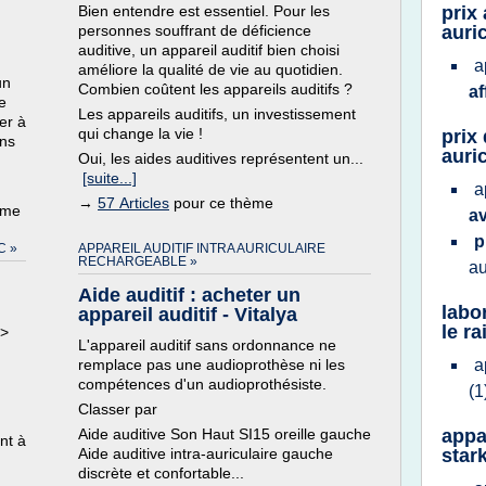
Bien entendre est essentiel. Pour les
prix 
personnes souffrant de déficience
auric
auditive, un appareil auditif bien choisi
a
améliore la qualité de vie au quotidien.
un
Combien coûtent les appareils auditifs ?
af
e
Les appareils auditifs, un investissement
er à
qui change la vie !
prix 
ans
auri
Oui, les aides auditives représentent un...
[suite...]
a
→
57 Articles
pour ce thème
ème
a
p
C »
APPAREIL AUDITIF INTRA AURICULAIRE
RECHARGEABLE »
au
Aide auditif : acheter un
labo
appareil auditif - Vitalya
le ra
 >
L'appareil auditif sans ordonnance ne
remplace pas une audioprothèse ni les
a
compétences d'un audioprothésiste.
(1
Classer par
Aide auditive Son Haut SI15 oreille gauche
appar
ent à
Aide auditive intra-auriculaire gauche
star
discrète et confortable...