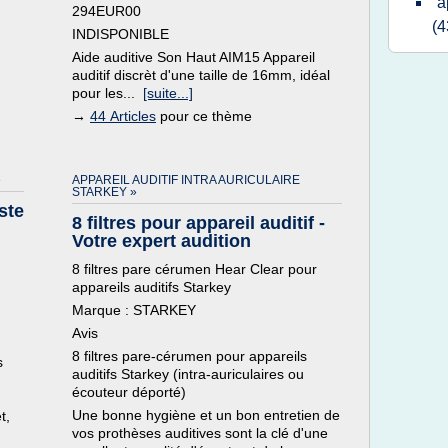
a
294EUR00
(4
INDISPONIBLE
Aide auditive Son Haut AIM15 Appareil
auditif discrèt d'une taille de 16mm, idéal
pour les...
[suite...]
→
44 Articles
pour ce thème
»
APPAREIL AUDITIF INTRA AURICULAIRE
STARKEY »
ste
8 filtres pour appareil auditif -
Votre expert audition
8 filtres pare cérumen Hear Clear pour
appareils auditifs Starkey
Marque : STARKEY
Avis
8 filtres pare-cérumen pour appareils
s
auditifs Starkey (intra-auriculaires ou
écouteur déporté)
Une bonne hygiène et un bon entretien de
t,
vos prothèses auditives sont la clé d'une