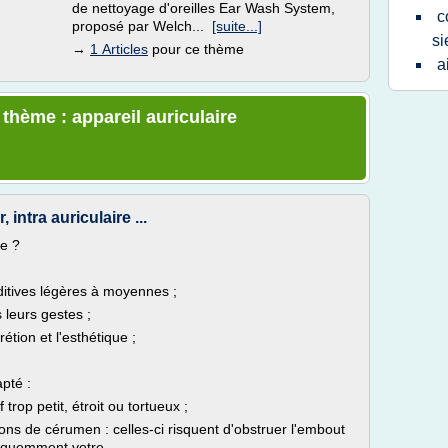
de nettoyage d'oreilles Ear Wash System,
c
proposé par Welch...
[suite...]
s
→
1 Articles
pour ce thème
a
 thème : appareil auriculaire
 intra auriculaire ...
re ?
itives légères à moyennes ;
 leurs gestes ;
étion et l'esthétique ;
apté :
trop petit, étroit ou tortueux ;
ons de cérumen : celles-ci risquent d'obstruer l'embout
réquemment votre...