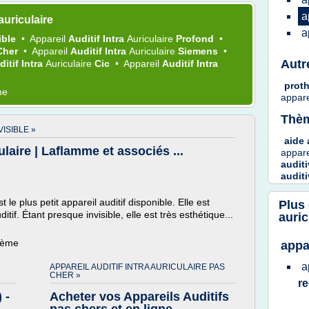
a
uriculaire
a
ible
•
Appareil
Auditif Intra
Auriculaire
Profond
•
Cher
•
Appareil
Auditif Intra
Auriculaire
Siemens
•
Autr
ditif Intra
Auriculaire
Cic
•
Appareil
Auditif Intra
proth
me
appar
Thèm
VISIBLE »
aide 
ulaire | Laflamme et associés ...
appar
auditi
auditi
 le plus petit appareil auditif disponible. Elle est
Plus
if. Étant presque invisible, elle est très esthétique...
auric
thème
appa
a
APPAREIL AUDITIF INTRA AURICULAIRE PAS
CHER »
r
 -
Acheter vos Appareils Auditifs