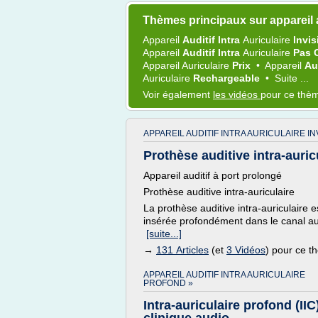
Thèmes principaux sur appareil a
Appareil
Auditif Intra
Auriculaire
Invis
Appareil
Auditif Intra
Auriculaire
Pas 
Appareil Auriculaire
Prix
•
Appareil
Au
Auriculaire
Rechargeable
•
Suite ...
Voir également
les vidéos
pour ce thè
APPAREIL AUDITIF INTRA AURICULAIRE IN
Prothèse auditive intra-auric
Appareil auditif à port prolongé
Prothèse auditive intra-auriculaire
La prothèse auditive intra-auriculaire est
insérée profondément dans le canal audit
[suite...]
→
131 Articles
(et
3 Vidéos
) pour ce 
APPAREIL AUDITIF INTRA AURICULAIRE
PROFOND »
Intra-auriculaire profond (IIC)