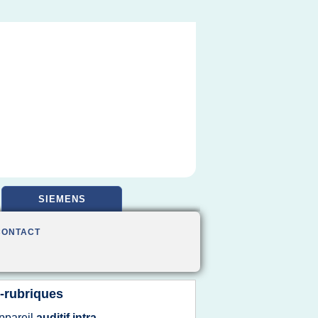
SIEMENS
CONTACT
-rubriques
ppareil
auditif intra