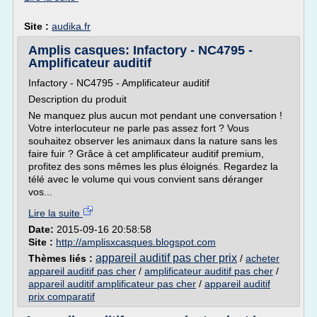
Site :
audika.fr
Amplis casques: Infactory - NC4795 -
Amplificateur auditif
Infactory - NC4795 - Amplificateur auditif
Description du produit
Ne manquez plus aucun mot pendant une conversation !
Votre interlocuteur ne parle pas assez fort ? Vous
souhaitez observer les animaux dans la nature sans les
faire fuir ? Grâce à cet amplificateur auditif premium,
profitez des sons mêmes les plus éloignés. Regardez la
télé avec le volume qui vous convient sans déranger
vos...
Lire la suite
Date:
2015-09-16 20:58:58
Site :
http://amplisxcasques.blogspot.com
appareil auditif pas cher prix
Thèmes liés :
/
acheter
appareil auditif pas cher
/
amplificateur auditif pas cher
/
appareil auditif amplificateur pas cher
/
appareil auditif
prix comparatif