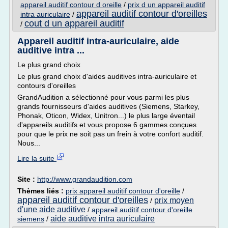
appareil auditif contour d oreille
/
prix d un appareil auditif
appareil auditif contour d'oreilles
intra auriculaire
/
cout d un appareil auditif
/
Appareil auditif intra-auriculaire, aide
auditive intra ...
Le plus grand choix
Le plus grand choix d'aides auditives intra-auriculaire et
contours d'oreilles
GrandAudition a sélectionné pour vous parmi les plus
grands fournisseurs d'aides auditives (Siemens, Starkey,
Phonak, Oticon, Widex, Unitron...) le plus large éventail
d'appareils auditifs et vous propose 6 gammes conçues
pour que le prix ne soit pas un frein à votre confort auditif.
Nous...
Lire la suite
Site :
http://www.grandaudition.com
Thèmes liés :
prix appareil auditif contour d'oreille
/
appareil auditif contour d'oreilles
prix moyen
/
d'une aide auditive
/
appareil auditif contour d'oreille
aide auditive intra auriculaire
siemens
/