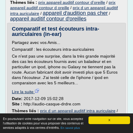
Thèmes liés :
prix appareil auditif contour d'oreille
/
prix
appareil auditif contour d oreille
/
prix d un appareil auditif
appareil d'audition pas cher
intra auriculaire
/
/
appareil auditif contour d'oreilles
Comparatif et test écouteurs intra-
auriculaires (in-ear)
Partagez avec vos Amis...
Comparatif : les écouteurs intra-auriculaires
Ce n'est pas une surprise, dans la très grande majorité
des cas les écouteurs fournis avec un baladeur et en
particulier un ipod, iphone ou Galaxy ne tiennent pas la
route. Aucun fabricant doit avoir investi plus que 5 Euros
dans l'écouteur. J'ai testé celle de l'iphone / ipod en
comparaison avec les 5 meilleurs...
Lire la suite
Date:
2017-12-09 15:02:28
Site :
http://audio-casque-drdre.com
Thèmes liés :
prix d un appareil auditif intra auriculaire
/
appareil auditif intra auriculaire pas cher
/
prix appareil
En poursuivant votre navigation sur ce site, vous acceptez
appareil auditif intra
X
auditif intra auriculaire
/
l'utilisation de cookies pour vous proposer des contenus et
auriculaire
/
appareil intra auriculaire prix
services adaptés à vos centres d'intérêts.
En savoir plus