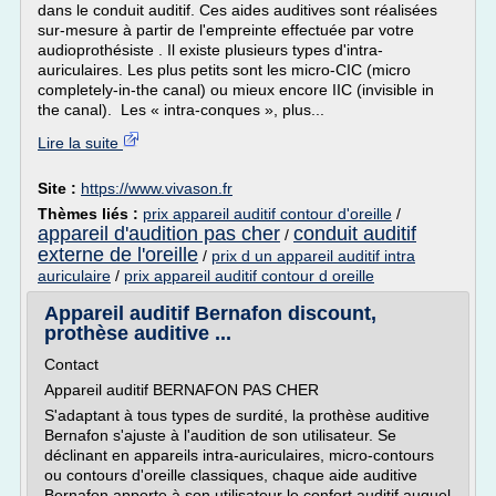
dans le conduit auditif. Ces aides auditives sont réalisées
sur-mesure à partir de l'empreinte effectuée par votre
audioprothésiste . Il existe plusieurs types d'intra-
auriculaires. Les plus petits sont les micro-CIC (micro
completely-in-the canal) ou mieux encore IIC (invisible in
the canal). Les « intra-conques », plus...
Lire la suite
Site :
https://www.vivason.fr
Thèmes liés :
prix appareil auditif contour d'oreille
/
appareil d'audition pas cher
conduit auditif
/
externe de l'oreille
/
prix d un appareil auditif intra
auriculaire
/
prix appareil auditif contour d oreille
Appareil auditif Bernafon discount,
prothèse auditive ...
Contact
Appareil auditif BERNAFON PAS CHER
S'adaptant à tous types de surdité, la prothèse auditive
Bernafon s'ajuste à l'audition de son utilisateur. Se
déclinant en appareils intra-auriculaires, micro-contours
ou contours d'oreille classiques, chaque aide auditive
Bernafon apporte à son utilisateur le confort auditif auquel