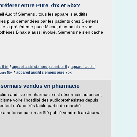
préferer entre Pure 7bx et 5bx?
 Auditif Siemens , tous les appareils auditifs
s les plus demandées par les patients chez Siemens
anté la précédente puce Micon, d'un point de vue
rothèses Binax a aussi évolué. Siemens ne s'en cache
/
/
appareil auditif
e 5 bx
appareil auditif siemens pure micon 5
/
appareil auditif siemens pure 7bx
 pure 5bx
 désormais vendus en pharmacie
ection auditive en pharmacie est désormais autorisée,
icisme voire l'hostilité des audioprothésistes depuis
ntent qu'une très faible partie du marché.
e a autorisé par un arrêté publié vendredi au Journal