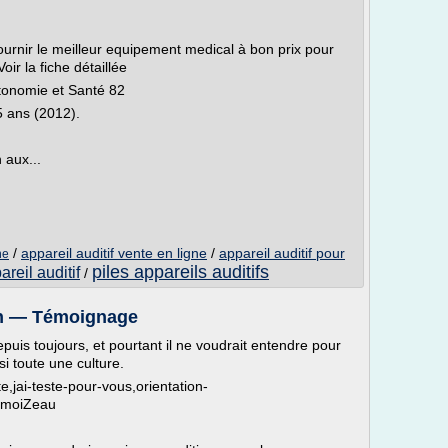
fournir le meilleur equipement medical à bon prix pour
ir la fiche détaillée
utonomie et Santé 82
5 ans (2012).
 aux...
/
appareil auditif vente en ligne
/
appareil auditif pour
ne
piles appareils auditifs
areil auditif
/
bien — Témoignage
uis toujours, et pourtant il ne voudrait entendre pour
si toute une culture.
e,jai-teste-pour-vous,orientation-
admoiZeau