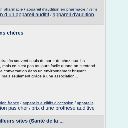
 en pharmacie
/
appareil d'audition en pharmacie
/
vente
n d un appareil auditif
appareil d'audition
/
ins chères
etraités souvent seuls de sortir de chez eux. La
 mais ce n'est pas toujours facile quand on n'entend
une conversation dans un environnement bruyant.
 mais seulement grâce à une association...
sion france
/
appareils auditifs d'occasion
/
appareils
tion pas cher
prix d une prothese auditive
/
leurs sites (Santé de la ...