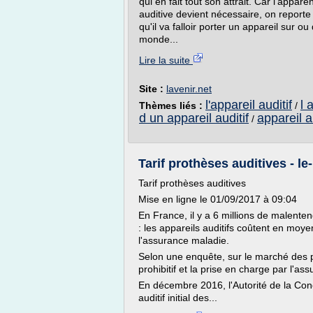
qui en fait tout son attrait. Car l'appa
auditive devient nécessaire, on report
qu'il va falloir porter un appareil sur ou
monde...
Lire la suite
Site :
lavenir.net
l'appareil auditif
l 
Thèmes liés :
/
d un appareil auditif
appareil a
/
Tarif prothèses auditives - le
Tarif prothèses auditives
Mise en ligne le 01/09/2017 à 09:04
En France, il y a 6 millions de malente
: les appareils auditifs coûtent en mo
l'assurance maladie.
Selon une enquête, sur le marché des pr
prohibitif et la prise en charge par l'as
En décembre 2016, l'Autorité de la Con
auditif initial des...