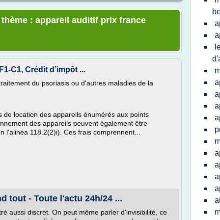
be
 thème : appareil auditif prix france
a
a
l
d'
F1-C1, Crédit d’impôt ...
m
a
traitement du psoriasis ou d'autres maladies de la
a
a
is de location des appareils énumérés aux points
a
ctionnement des appareils peuvent également être
p
l'alinéa 118.2(2)i). Ces frais comprennent...
m
a
a
a
a
 tout - Toute l'actu 24h/24 ...
a
m
ré aussi discret. On peut même parler d'invisibilité, ce