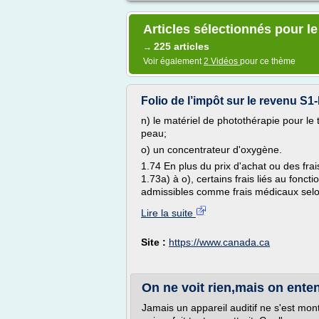
Articles sélectionnés pour le
225 articles
→
Voir également
2 Vidéos
pour ce thème
Folio de l’impôt sur le revenu S1-
n) le matériel de photothérapie pour le 
peau;
o) un concentrateur d'oxygène.
1.74 En plus du prix d'achat ou des fra
1.73a) à o), certains frais liés au fon
admissibles comme frais médicaux selon 
Lire la suite
Site :
https://www.canada.ca
On ne voit rien,mais on entend
Jamais un appareil auditif ne s'est mont