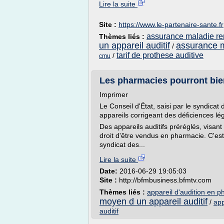
Lire la suite
Site :
https://www.le-partenaire-sante.fr
assurance maladie re
Thèmes liés :
un appareil auditif
assurance m
/
tarif de prothese auditive
/
cmu
Les pharmacies pourront bien
Imprimer
Le Conseil d'État, saisi par le syndica
appareils corrigeant des déficiences 
Des appareils auditifs préréglés, visant
droit d'être vendus en pharmacie. C'est
syndicat des...
Lire la suite
Date:
2016-06-29 19:05:03
Site :
http://bfmbusiness.bfmtv.com
Thèmes liés :
appareil d'audition en 
moyen d un appareil auditif
/
app
auditif