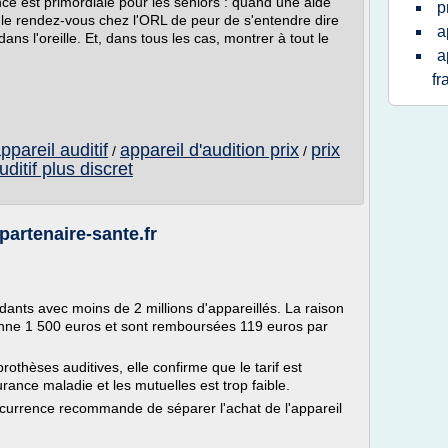
rence est primordiale pour les seniors : quand une aide
p
e le rendez-vous chez l'ORL de peur de s'entendre dire
a
 dans l'oreille. Et, dans tous les cas, montrer à tout le
a
fr
appareil auditif
appareil d'audition prix
prix
/
/
uditif plus discret
-partenaire-sante.fr
ndants avec moins de 2 millions d'appareillés. La raison
yenne 1 500 euros et sont remboursées 119 euros par
othèses auditives, elle confirme que le tarif est
surance maladie et les mutuelles est trop faible.
currence recommande de séparer l'achat de l'appareil