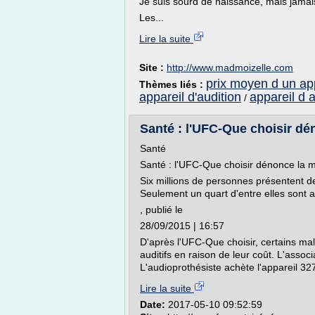
Je suis sourd de naissance, mais jamais
Les...
Lire la suite
Site :
http://www.madmoizelle.com
prix moyen d un app
Thèmes liés :
appareil d'audition
appareil d a
/
Santé : l'UFC-Que choisir dé
Santé
Santé : l'UFC-Que choisir dénonce la 
Six millions de personnes présentent des
Seulement un quart d'entre elles sont a
, publié le
28/09/2015 | 16:57
D'après l'UFC-Que choisir, certains ma
auditifs en raison de leur coût. L'assoc
L'audioprothésiste achète l'appareil 32
Lire la suite
Date:
2017-05-10 09:52:59