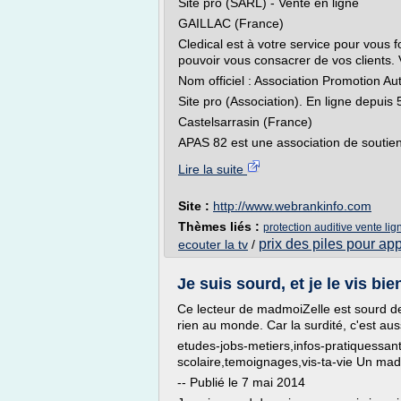
Site pro (SARL) - Vente en ligne
GAILLAC (France)
Cledical est à votre service pour vous 
pouvoir vous consacrer de vos clients. Vo
Nom officiel : Association Promotion A
Site pro (Association). En ligne depuis 
Castelsarrasin (France)
APAS 82 est une association de soutien
Lire la suite
Site :
http://www.webrankinfo.com
Thèmes liés :
protection auditive vente lig
prix des piles pour app
ecouter la tv
/
Je suis sourd, et je le vis 
Ce lecteur de madmoiZelle est sourd dep
rien au monde. Car la surdité, c'est aus
etudes-jobs-metiers,infos-pratiquessant
scolaire,temoignages,vis-ta-vie Un m
-- Publié le 7 mai 2014