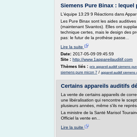
Siemens Pure Binax : lequel 
L'équipe 13:29 9 Réactions dans Appareil
Les Pure Binax sont les aides auditive
(maintenant Sivantos). Elles ont suppl
technique certes, mais le design des p
pas: le futur de la prothèse passe...
Lire la suite
Date:
2017-05-09 09:45:59
Site :
http://www.1appareilauditif.com
Thèmes liés :
prix appareil auditif siemens pur
/
siemens pure micon 7
appareil auditif siemens
Certains appareils auditifs
La vente de certains appareils de corr
une libéralisation qui rencontre le scept
plusieurs années, même s'ils ne représe
La ministre de la Santé Marisol Tourain
Officiel la vente en...
Lire la suite