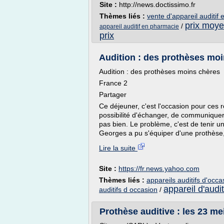
Site :
http://news.doctissimo.fr
Thèmes liés :
vente d'appareil auditif
prix moye
/
appareil auditif en pharmacie
prix
Audition : des prothèses mo
Audition : des prothèses moins chères
France 2
Partager
Ce déjeuner, c'est l'occasion pour ces r
possibilité d'échanger, de communiquer,
pas bien. Le problème, c'est de tenir 
Georges a pu s'équiper d'une prothèse,
Lire la suite
Site :
https://fr.news.yahoo.com
Thèmes liés :
appareils auditifs d'occa
appareil d'audi
auditifs d occasion
/
Prothèse auditive : les 23 meil