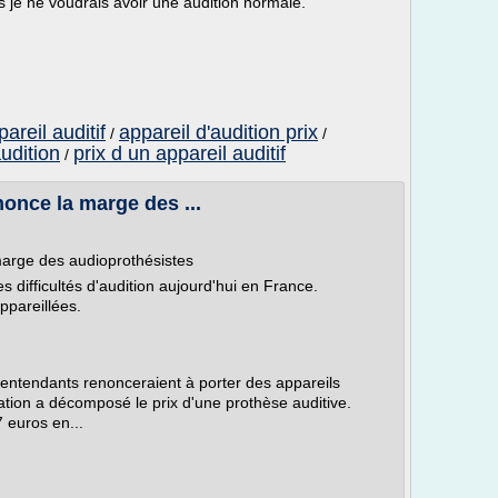
 je ne voudrais avoir une audition normale.
areil auditif
appareil d'audition prix
/
/
udition
prix d un appareil auditif
/
nonce la marge des ...
marge des audioprothésistes
 difficultés d'audition aujourd'hui en France.
ppareillées.
lentendants renonceraient à porter des appareils
iation a décomposé le prix d'une prothèse auditive.
7 euros en...