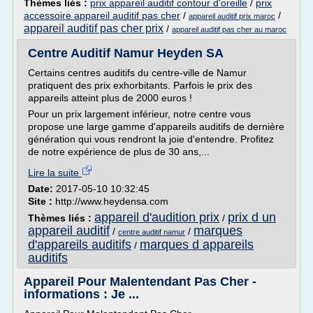
Thèmes liés :
prix appareil auditif contour d'oreille
/
prix
accessoire appareil auditif pas cher
/
/
appareil auditif prix maroc
appareil auditif pas cher prix
/
appareil auditif pas cher au maroc
Centre Auditif Namur Heyden SA
Certains centres auditifs du centre-ville de Namur
pratiquent des prix exhorbitants. Parfois le prix des
appareils atteint plus de 2000 euros !
Pour un prix largement inférieur, notre centre vous
propose une large gamme d'appareils auditifs de dernière
génération qui vous rendront la joie d'entendre. Profitez
de notre expérience de plus de 30 ans,...
Lire la suite
Date:
2017-05-10 10:32:45
Site :
http://www.heydensa.com
appareil d'audition prix
prix d un
Thèmes liés :
/
appareil auditif
marques
/
/
centre auditif namur
d'appareils auditifs
marques d appareils
/
auditifs
Appareil Pour Malentendant Pas Cher -
informations : Je ...