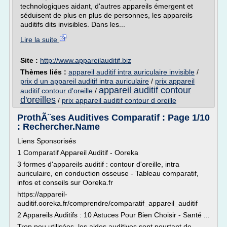
technologiques aidant, d'autres appareils émergent et
séduisent de plus en plus de personnes, les appareils
auditifs dits invisibles. Dans les...
Lire la suite
Site :
http://www.appareilauditif.biz
Thèmes liés :
appareil auditif intra auriculaire invisible
/
prix d un appareil auditif intra auriculaire
/
prix appareil
appareil auditif contour
auditif contour d'oreille
/
d'oreilles
/
prix appareil auditif contour d oreille
ProthÃ¨ses Auditives Comparatif : Page 1/10
: Rechercher.Name
Liens Sponsorisés
1 Comparatif Appareil Auditif - Ooreka
3 formes d'appareils auditif : contour d'oreille, intra
auriculaire, en conduction osseuse - Tableau comparatif,
infos et conseils sur Ooreka.fr
https://appareil-
auditif.ooreka.fr/comprendre/comparatif_appareil_auditif
2 Appareils Auditifs : 10 Astuces Pour Bien Choisir - Santé ...
Trop peu utilisées, les aides auditives sont pourtant de...