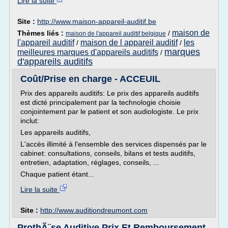
Lire la suite
Site :
http://www.maison-appareil-auditif.be
maison de
Thèmes liés :
/
maison de l'appareil auditif belgique
l'appareil auditif
maison de l appareil auditif
les
/
/
marques
meilleures marques d'appareils auditifs
/
d'appareils auditifs
Coût/Prise en charge - ACCEUIL
Prix des appareils auditifs: Le prix des appareils auditifs
est dicté principalement par la technologie choisie
conjointement par le patient et son audiologiste. Le prix
inclut:
Les appareils auditifs,
L'accès illimité à l'ensemble des services dispensés par le
cabinet: consultations, conseils, bilans et tests auditifs,
entretien, adaptation, réglages, conseils, ...
Chaque patient étant...
Lire la suite
Site :
http://www.auditiondreumont.com
ProthÃ¨se Auditive Prix Et Remboursement