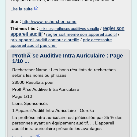
Lire la suite
Site :
http://www.rechercher.name
regler son
Thèmes liés :
/
prix des protheses auditives sonalto
appareil auditif
/
regler soit meme son appareil auditif
/
prix appareil auditif contour d'oreille
/
prix accessoire
appareil auditif pas cher
ProthÃ¨se Auditive Intra Auriculaire : Page
1/10 ...
Rechercher.Name : Les bons résultats de recherches
selons les noms ou phrases.
28500 Résultats pour
ProthÃ¨se Auditive Intra Auriculaire
Page 1/10
Liens Sponsorisés
1 Appareil Auditif Intra Auriculaire - Ooreka
La prothèse intra auriculaire est plébiscitée par 35 % des
personnes ayant un équipement auditif. ... L'appareil
auditif intra auriculaire présente les avantages...