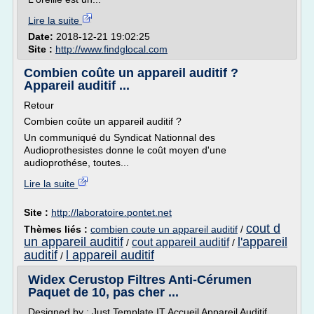
Lire la suite
Date:
2018-12-21 19:02:25
Site :
http://www.findglocal.com
Combien coûte un appareil auditif ?
Appareil auditif ...
Retour
Combien coûte un appareil auditif ?
Un communiqué du Syndicat Nationnal des
Audioprothesistes donne le coût moyen d'une
audioprothése, toutes...
Lire la suite
Site :
http://laboratoire.pontet.net
cout d
Thèmes liés :
combien coute un appareil auditif
/
un appareil auditif
l'appareil
cout appareil auditif
/
/
auditif
l appareil auditif
/
Widex Cerustop Filtres Anti-Cérumen
Paquet de 10, pas cher ...
Designed by : Just Template IT Accueil Appareil Auditif