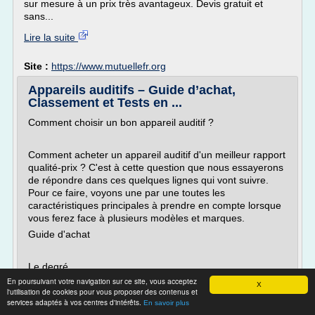
sur mesure à un prix très avantageux. Devis gratuit et
sans...
Lire la suite
Site :
https://www.mutuellefr.org
Appareils auditifs – Guide d’achat,
Classement et Tests en ...
Comment choisir un bon appareil auditif ?
Comment acheter un appareil auditif d'un meilleur rapport
qualité-prix ? C'est à cette question que nous essayerons
de répondre dans ces quelques lignes qui vont suivre.
Pour ce faire, voyons une par une toutes les
caractéristiques principales à prendre en compte lorsque
vous ferez face à plusieurs modèles et marques.
Guide d'achat
Le degré...
En poursuivant votre navigation sur ce site, vous acceptez
X
Lire la suite
l'utilisation de cookies pour vous proposer des contenus et
services adaptés à vos centres d'intérêts.
En savoir plus